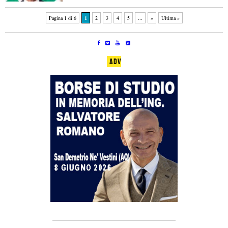
Pagina 1 di 6
1
2
3
4
5
...
»
Ultima »
ADV