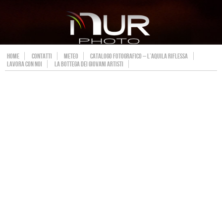
HOME
CONTATTI
METEO
CATALOGO FOTOGRAFICO – L’AQUILA RIFLESSA
LAVORA CON NOI
LA BOTTEGA DEI GIOVANI ARTISTI