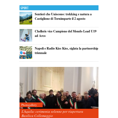
Sport
Sentieri che Uniscono: trekking e natura a
Castiglione di Tornimparte il 2 agosto
Chelleris vice Campione del Mondo Lead U19
ad Arco
Napoli e Radio Kiss Kiss, siglata la partnership
triennale
Photogallery
L’Aquila: cerimonia solenne per riapertura
Basilica Collemaggio