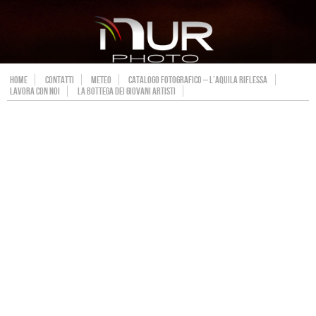
HOME
CONTATTI
METEO
CATALOGO FOTOGRAFICO – L’AQUILA RIFLESSA
LAVORA CON NOI
LA BOTTEGA DEI GIOVANI ARTISTI