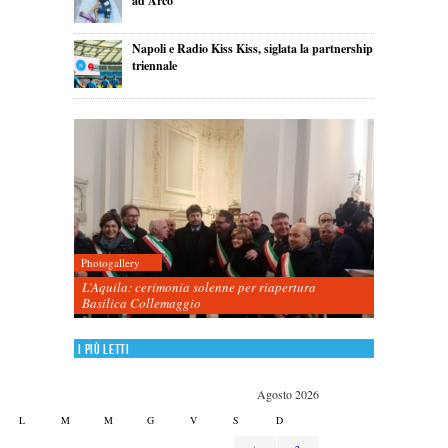
ad Arco
Napoli e Radio Kiss Kiss, siglata la partnership
triennale
Photogallery
L’Aquila: cerimonia solenne per riapertura
Basilica Collemaggio
I più letti
Agosto 2026
L
M
M
G
V
S
D