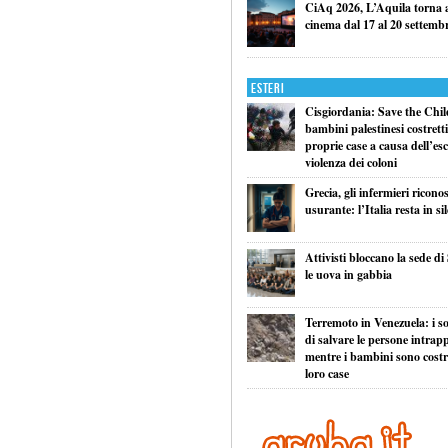
CiAq 2026, L’Aquila torna a 
cinema dal 17 al 20 settemb
Esteri
Cisgiordania: Save the Child
bambini palestinesi costretti 
proprie case a causa dell’esc
violenza dei coloni
Grecia, gli infermieri ricono
usurante: l’Italia resta in si
Attivisti bloccano la sede di
le uova in gabbia
Terremoto in Venezuela: i so
di salvare le persone intrapp
mentre i bambini sono costret
loro case