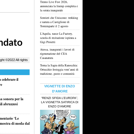
Trento Live Fest 2026,
annunciata la lineup completa e
la serata inaugurale
Sentieri che Uniscono: trekking
e natura a Castiglione di
Tornimparte il 2 agosto
L’Aquila, nasce La Factory,
scuola di recitazione ispirata a
Gigi Proietti
Atessa, inaugurati i lavori di
rigenerazione del CEA
Casanatura
Torna la Sagra della Ranocchia:
Ortucchio festeggia vent’anni di
tradizione, gusto e comunità
celebrare il
re
VIGNETTE DI ENZO
D'AMORE
“RENZI SFIDA L’EUROPA”,
na sonora per la
LA VIGNETTA SATIRICA DI
li abruzzesi
ENZO D’AMORE
umentario ‘Le
a mostra di moda dal