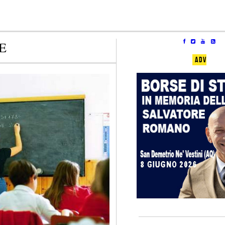
E
ADV