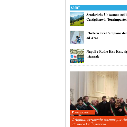
Sport
Sentieri che Uniscono: trek
Castiglione di Tornimparte i
Chelleris vice Campione d
ad Arco
Napoli e Radio Kiss Kiss, si
triennale
Photogallery
L’Aquila: cerimonia solenne per ri
Basilica Collemaggio