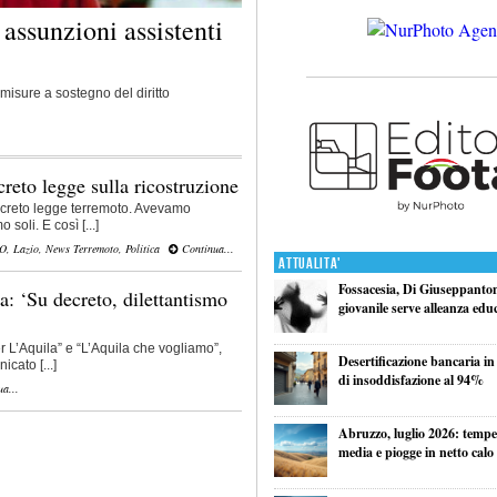
 assunzioni assistenti
misure a sostegno del diritto
reto legge sulla ricostruzione
ecreto legge terremoto. Avevamo
soli. E così [...]
VO
,
Lazio
,
News Terremoto
,
Politica
Continua...
Attualita'
Fossacesia, Di Giuseppantoni
a: ‘Su decreto, dilettantismo
giovanile serve alleanza edu
er L’Aquila” e “L’Aquila che vogliamo”,
Desertificazione bancaria in
cato [...]
di insoddisfazione al 94%
a...
Abruzzo, luglio 2026: tempe
media e piogge in netto calo