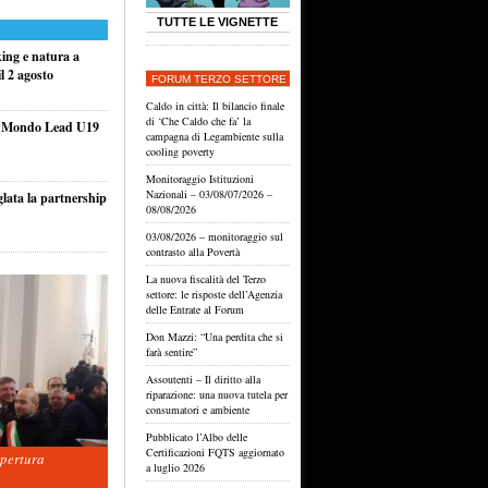
TUTTE LE VIGNETTE
king e natura a
l 2 agosto
FORUM TERZO SETTORE
Caldo in città: Il bilancio finale
di ‘Che Caldo che fa’ la
el Mondo Lead U19
campagna di Legambiente sulla
cooling poverty
Monitoraggio Istituzioni
Nazionali – 03/08/07/2026 –
glata la partnership
08/08/2026
03/08/2026 – monitoraggio sul
contrasto alla Povertà
La nuova fiscalità del Terzo
settore: le risposte dell’Agenzia
delle Entrate al Forum
Don Mazzi: “Una perdita che si
farà sentire”
Assoutenti – Il diritto alla
riparazione: una nuova tutela per
consumatori e ambiente
Pubblicato l’Albo delle
Certificazioni FQTS aggiornato
apertura
a luglio 2026