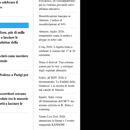
Fossacesia, Di Giuseppantonio:
celebrare il
per la violenza giovanile serve
re
alleanza educativa
Desertificazione bancaria in
Abruzzo: l’indice di
insoddisfazione al 94%
Abruzzo, luglio 2026:
ren, più di mille
temperature sopra la media e
a lasciare le
piogge in netto calo
alation della
CiAq 2026, L’Aquila torna a
celebrare il cinema dal 17 al 20
settembre
sciuti come mestiere
lenzio
Torna il festival ‘Una colonna
sonora per la vita’ a sostegno
degli ospedali abruzzesi
 Sodexo a Parigi per
Schio, all’ISFF 2026 il
documentario ‘Le Farfalle della
Giudecca’ e la mostra di moda
dal carcere di Venezia
ccorritori cercano
Epatiti, Italia vicina
olate tra le macerie
all’eliminazione dell’HCV ma
ti a lasciare le
restano criticità su B, Delta e
screening
Trento Live Fest 2026,
annunciata la lineup e l’evento
inaugurale RANDOM