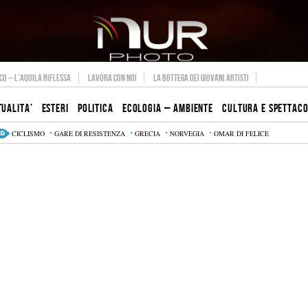
O – L’AQUILA RIFLESSA
LAVORA CON NOI
LA BOTTEGA DEI GIOVANI ARTISTI
TUALITA’
ESTERI
POLITICA
ECOLOGIA – AMBIENTE
CULTURA E SPETTAC
CICLISMO
GARE DI RESISTENZA
GRECIA
NORVEGIA
OMAR DI FELICE