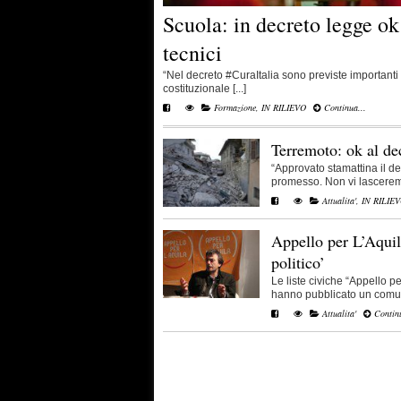
Scuola: in decreto legge ok
tecnici
“Nel decreto #CuraItalia sono previste importanti 
costituzionale [...]
Formazione
,
IN RILIEVO
Continua...
Terremoto: ok al dec
“Approvato stamattina il d
promesso. Non vi lasceremo 
Attualita'
,
IN RILIE
Appello per L’Aquil
politico’
Le liste civiche “Appello p
hanno pubblicato un comuni
Attualita'
Continu