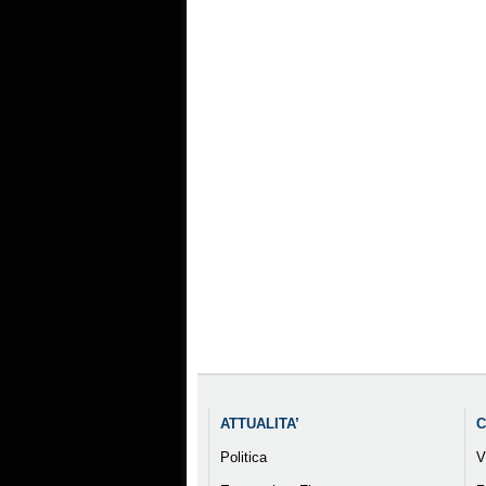
ATTUALITA’
C
Politica
V