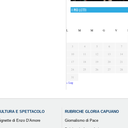
I più letti
L
M
M
G
V
3
4
5
6
7
10
11
12
13
14
17
18
19
20
21
24
25
26
27
28
31
« Lug
ULTURA E SPETTACOLO
RUBRICHE GLORIA CAPUANO
ignette di Enzo D’Amore
Giornalismo di Pace