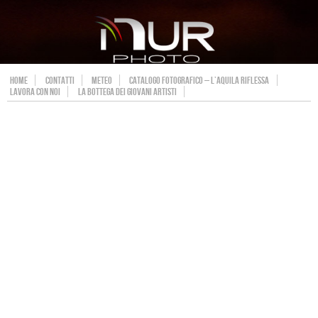
HOME
CONTATTI
METEO
CATALOGO FOTOGRAFICO – L’AQUILA RIFLESSA
LAVORA CON NOI
LA BOTTEGA DEI GIOVANI ARTISTI