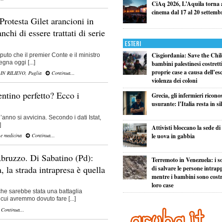
CiAq 2026, L’Aquila torna a
cinema dal 17 al 20 settemb
Protesta Gilet arancioni in
chi di essere trattati di serie
Esteri
Cisgiordania: Save the Child
uto che il premier Conte e il ministro
gna oggi [...]
bambini palestinesi costretti 
proprie case a causa dell’esc
,
IN RILIEVO
,
Puglia
Continua...
violenza dei coloni
entino perfetto? Ecco i
Grecia, gli infermieri ricono
usurante: l’Italia resta in si
’anno si avvicina. Secondo i dati Istat,
]
Attivisti bloccano la sede d
 e medicina
Continua...
le uova in gabbia
Abruzzo. Di Sabatino (Pd):
Terremoto in Venezuela: i so
, la strada intrapresa è quella
di salvare le persone intrapp
mentre i bambini sono costret
loro case
e sarebbe stata una battaglia
 cui avremmo dovuto fare [...]
Continua...