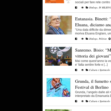
sociali per fare rete contro [.
Dialogo
,
IN RILIEV
Eutanasia. Binetti:
Eluana, diciamo an
“Una data difficile da dimen
moriva Eluana Englaro, una 
Dialogo
,
Politica
Sanremo. Bisio: “M
vittoria dei giovani”
Mai come quest’anno la voc
e’ fatta sentire forte e [...]
Cultura e Spettacolo
Grunda, il fumetto 
Festival di Berlino
Grunda, l’angelo dalle ali 
interpretato da Emanuela D
Cultura e Spettacolo