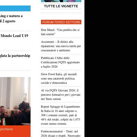
TUTTE LE VIGNETTE
king e natura a
l 2 agosto
FORUM TERZO SETTORE
Don Mazzi: “Una perdita che si
farà sentire”
el Mondo Lead U19
Assoutenti – Il diritto alla
riparazione: una nuova tutela per
consumatori e ambiente
glata la partnership
Pubblicato l’Albo delle
Certificazioni FQTS aggiornato
a luglio 2026
Slow Food Italia, gli incendi
sono una catastrofe politica,
sociale e democratica
Al via FQTS Giovani 2026: il
percorso formativo per i giovani
del Terzo settore
Report Spiagge di Legambiente.
In Italia in 16 anni salgono a
308 i comuni costieri, pari al
48% del totale, colpiti da 1.073
eventi meteo estremi
apertura
Federconsumatori – Treni: nel
2026 disagi e ritardi. Necessario