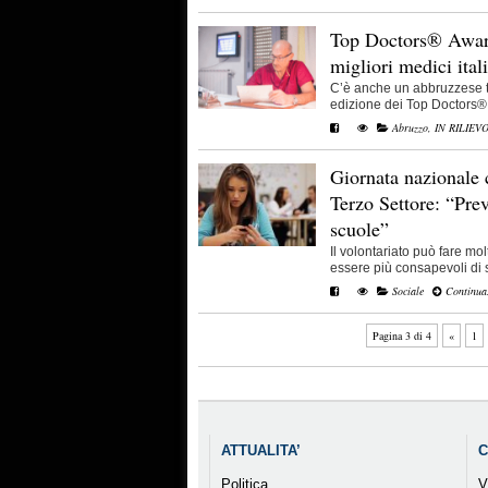
Top Doctors® Award
migliori medici ital
C’è anche un abbruzzese tra 
edizione dei Top Doctors® 
Abruzzo
,
IN RILIEV
Giornata nazionale 
Terzo Settore: “Pre
scuole”
Il volontariato può fare mol
essere più consapevoli di se
Sociale
Continua.
Pagina 3 di 4
«
1
ATTUALITA’
C
Politica
V