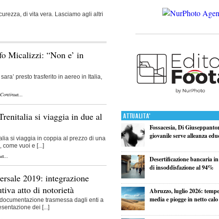
icurezza, di vita vera. Lasciamo agli altri
afo Micalizzi: “Non e’ in
sara’ presto trasferito in aereo in Italia,
Continua...
renitalia si viaggia in due al
Attualita'
Fossacesia, Di Giuseppanton
giovanile serve alleanza edu
lia si viaggia in coppia al prezzo di una
 come vuoi e [...]
a...
Desertificazione bancaria in
di insoddisfazione al 94%
versale 2019: integrazione
tiva atto di notorietà
Abruzzo, luglio 2026: tempe
media e piogge in netto calo
 documentazione trasmessa dagli enti a
sentazione dei [...]
..