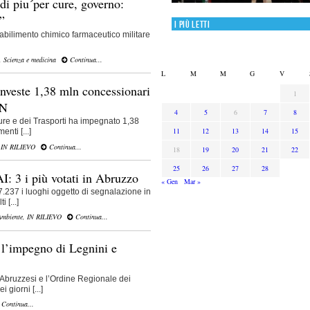
di piu´per cure, governo:
”
I più letti
stabilimento chimico farmaceutico militare
,
Scienza e medicina
Continua...
L
M
M
G
V
nveste 1,38 mln concessionari
1
EN
4
5
6
7
8
tture e dei Trasporti ha impegnato 1,38
11
12
13
14
15
enti [...]
,
IN RILIEVO
Continua...
18
19
20
21
22
25
26
27
28
I: 3 i più votati in Abruzzo
« Gen
Mar »
7.237 i luoghi oggetto di segnalazione in
 [...]
Ambiente
,
IN RILIEVO
Continua...
: l’impegno di Legnini e
i Abruzzesi e l’Ordine Regionale dei
 giorni [...]
Continua...