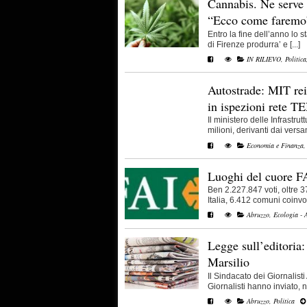
Cannabis. Ne serve 
“Ecco come faremo
Entro la fine dell’anno lo 
di Firenze produrra’ e [...]
IN RILIEVO
,
Politica
Autostrade: MIT rei
in ispezioni rete T
Il ministero delle Infrastru
milioni, derivanti dai versam
Economia e Finanza
Luoghi del cuore FA
Ben 2.227.847 voti, oltre 3
Italia, 6.412 comuni coinvolti
Abruzzo
,
Ecologia - 
Legge sull’editoria
Marsilio
Il Sindacato dei Giornalist
Giornalisti hanno inviato, nei
Abruzzo
,
Politica