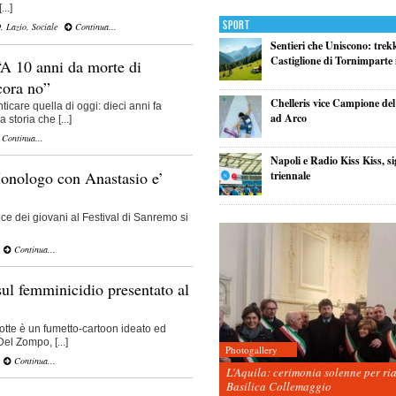
..]
Sport
O
,
Lazio
,
Sociale
Continua...
Sentieri che Uniscono: trek
Castiglione di Tornimparte i
 “A 10 anni da morte di
cora no”
Chelleris vice Campione d
ticare quella di oggi: dieci anni fa
ad Arco
storia che [...]
Continua...
Napoli e Radio Kiss Kiss, si
onologo con Anastasio e’
triennale
e dei giovani al Festival di Sanremo si
Continua...
sul femminicidio presentato al
rotte è un fumetto-cartoon ideato ed
el Zompo, [...]
Photogallery
Continua...
L’Aquila: cerimonia solenne per ri
Basilica Collemaggio