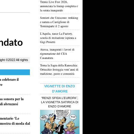
Trento Live Fest 2026,
annunciata la lineup completa e
la serata inaugurale
Sentieri che Uniscono: trekking
e natura a Castiglione di
Tornimparte il 2 agosto
L’Aquila, nasce La Factory,
scuola di recitazione ispirata a
Gigi Proietti
Atessa, inaugurati i lavori di
rigenerazione del CEA
Casanatura
Torna la Sagra della Ranocchia:
Ortucchio festeggia vent’anni di
tradizione, gusto e comunità
 celebrare il
re
VIGNETTE DI ENZO
D'AMORE
“RENZI SFIDA L’EUROPA”,
na sonora per la
LA VIGNETTA SATIRICA DI
ali abruzzesi
ENZO D’AMORE
umentario ‘Le
a mostra di moda dal