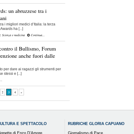
s: un abruzzese tra i
iani
i migliori medici d’Italia: la terza
Awards ha [...]
O
,
Scienza e medicina
Continua...
contro il Bullismo, Forum
venzione anche fuori dalle
to per dare ai ragazzi gli strumenti per
 stessi e [...]
..
2
3
4
»
ULTURA E SPETTACOLO
RUBRICHE GLORIA CAPUANO
ignette di Enzo D’Amore
Giornalismo di Pace