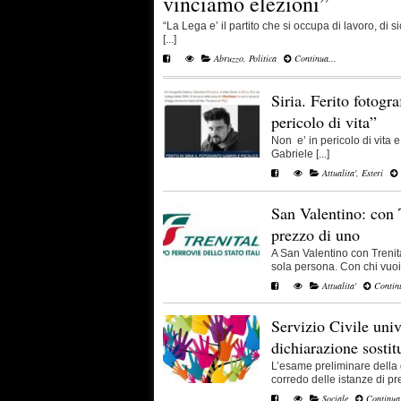
vinciamo elezioni”
“La Lega e’ il partito che si occupa di lavoro, di s
[...]
Abruzzo
,
Politica
Continua...
Siria. Ferito fotogr
pericolo di vita”
Non e’ in pericolo di vita e 
Gabriele [...]
Attualita'
,
Esteri
San Valentino: con T
prezzo di uno
A San Valentino con Trenita
sola persona. Con chi vuoi,
Attualita'
Continu
Servizio Civile uni
dichiarazione sostitu
L’esame preliminare della
corredo delle istanze di pre
Sociale
Continua.