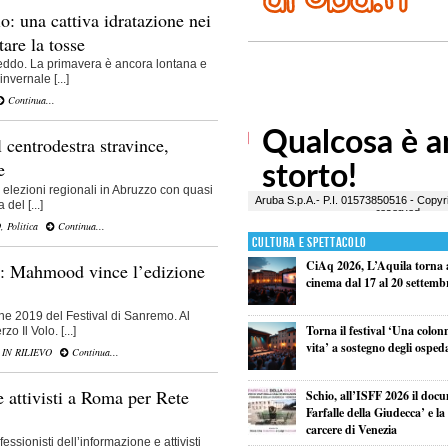
o: una cattiva idratazione nei
are la tosse
reddo. La primavera è ancora lontana e
invernale [...]
Continua...
 centrodestra stravince,
e
 elezioni regionali in Abruzzo con quasi
 del [...]
O
,
Politica
Continua...
Cultura e Spettacolo
CiAq 2026, L’Aquila torna a
o: Mahmood vince l’edizione
cinema dal 17 al 20 settemb
ne 2019 del Festival di Sanremo. Al
Torna il festival ‘Una colon
o Il Volo. [...]
vita’ a sostegno degli osped
,
IN RILIEVO
Continua...
 e attivisti a Roma per Rete
Schio, all’ISFF 2026 il doc
Farfalle della Giudecca’ e l
carcere di Venezia
ssionisti dell’informazione e attivisti