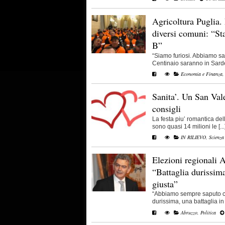
Agricoltura Puglia. 
diversi comuni: “Stan
B”
“Siamo furiosi. Abbiamo sap
Centinaio saranno in Sarde
Economia e Finanza
Sanita’. Un San Val
consigli
La festa piu’ romantica dell
sono quasi 14 milioni le [...
IN RILIEVO
,
Scienza
Elezioni regionali 
“Battaglia durissima
giusta”
“Abbiamo sempre saputo ch
durissima, una battaglia in
Abruzzo
,
Politica