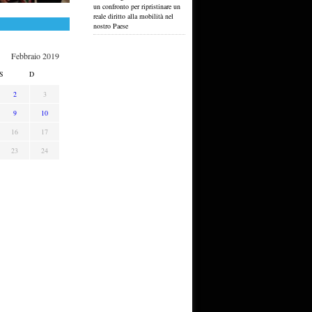
un confronto per ripristinare un
reale diritto alla mobilità nel
nostro Paese
Febbraio 2019
S
D
2
3
9
10
16
17
23
24