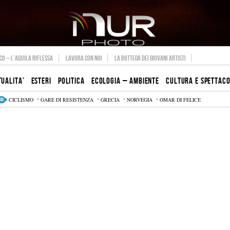
O – L’AQUILA RIFLESSA
LAVORA CON NOI
LA BOTTEGA DEI GIOVANI ARTISTI
TUALITA’
ESTERI
POLITICA
ECOLOGIA – AMBIENTE
CULTURA E SPETTAC
CICLISMO
GARE DI RESISTENZA
GRECIA
NORVEGIA
OMAR DI FELICE