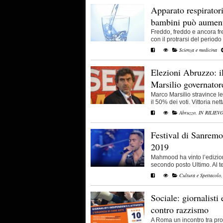
Apparato respiratori
bambini può aument
Freddo, freddo e ancora f
con il protrarsi del periodo 
Scienza e medicina
Elezioni Abruzzo: il
Marsilio governator
Marco Marsilio stravince le
il 50% dei voti. Vittoria netta
Abruzzo
,
IN RILIEV
Festival di Sanrem
2019
Mahmood ha vinto l’edizio
secondo posto Ultimo. Al terz
Cultura e Spettacolo
Sociale: giornalisti
contro razzismo
A Roma un incontro tra profe