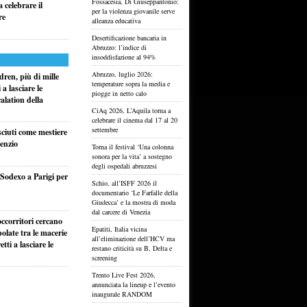
Fossacesia, Di Giuseppantonio:
 celebrare il
per la violenza giovanile serve
re
alleanza educativa
Desertificazione bancaria in
Abruzzo: l’indice di
insoddisfazione al 94%
Abruzzo, luglio 2026:
ren, più di mille
temperature sopra la media e
a lasciare le
piogge in netto calo
alation della
CiAq 2026, L’Aquila torna a
celebrare il cinema dal 17 al 20
settembre
sciuti come mestiere
lenzio
Torna il festival ‘Una colonna
sonora per la vita’ a sostegno
degli ospedali abruzzesi
i Sodexo a Parigi per
Schio, all’ISFF 2026 il
documentario ‘Le Farfalle della
Giudecca’ e la mostra di moda
dal carcere di Venezia
ccorritori cercano
Epatiti, Italia vicina
olate tra le macerie
all’eliminazione dell’HCV ma
ti a lasciare le
restano criticità su B, Delta e
screening
Trento Live Fest 2026,
annunciata la lineup e l’evento
inaugurale RANDOM