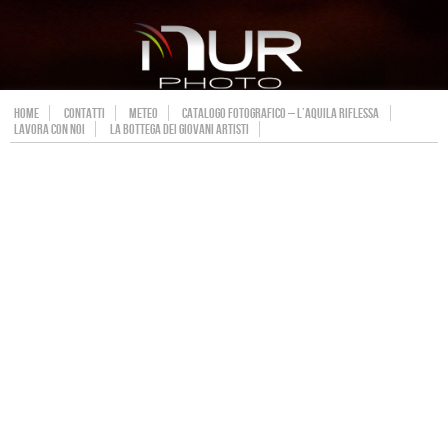
HOME
CONTATTI
METEO
CATALOGO FOTOGRAFICO – L’AQUILA RIFLESSA
LAVORA CON NOI
LA BOTTEGA DEI GIOVANI ARTISTI