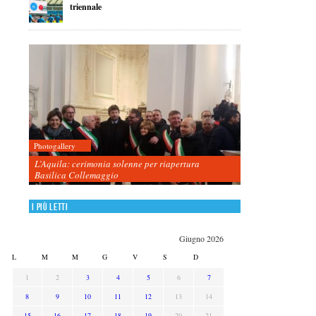
triennale
Photogallery
L’Aquila: cerimonia solenne per riapertura
Basilica Collemaggio
I più letti
Giugno 2026
L
M
M
G
V
S
D
1
2
3
4
5
6
7
8
9
10
11
12
13
14
15
16
17
18
19
20
21