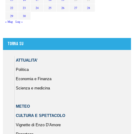
22
23
24
25
26
27
28
29
30
« Mag
Lug »
Torna su
ATTUALITA’
Politica
Economia e Finanza
Scienza e medicina
METEO
CULTURA E SPETTACOLO
Vignette di Enzo D’Amore