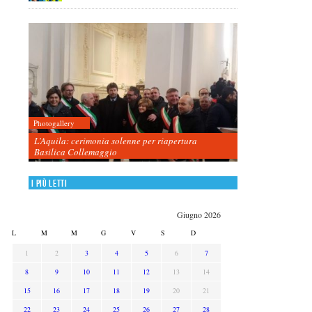
Photogallery
L’Aquila: cerimonia solenne per riapertura
Basilica Collemaggio
I più letti
Giugno 2026
L
M
M
G
V
S
D
1
2
3
4
5
6
7
8
9
10
11
12
13
14
15
16
17
18
19
20
21
22
23
24
25
26
27
28