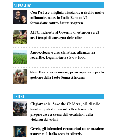
Attualita'
Con l’AI Act migliaia di aziende a rischio multe
milionarie, nasce in Italia Zero to AI
formazione contro brutte sorprese
AIFO, richiesta al Governo di estendere a 24
ore i tempi di consegna delle olive
Agroecologia e crisi climatica: alleanza tra
FederBio, Legambiente e Slow Food
Slow Food e associazioni, preoccupazione per la
gestione della Peste Suina Africana
Esteri
Cisgiordania: Save the Children, più di mille
bambini palestinesi costretti a lasciare le
proprie case a causa dell’escalation della
violenza dei coloni
Grecia, gli infermieri riconosciuti come mestiere
usurante: l’Italia resta in silenzio