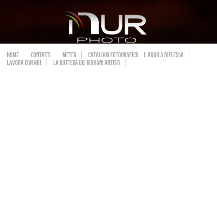
HOME
CONTATTI
METEO
CATALOGO FOTOGRAFICO – L’AQUILA RIFLESSA
LAVORA CON NOI
LA BOTTEGA DEI GIOVANI ARTISTI