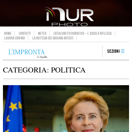
HOME
CONTATTI
METEO
CATALOGO FOTOGRAFICO – L’AQUILA RIFLESSA
LAVORA CON NOI
LA BOTTEGA DEI GIOVANI ARTISTI
Sezioni
CATEGORIA:
POLITICA