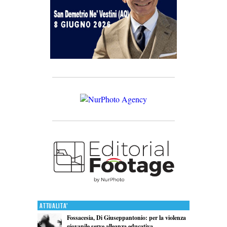
Attualita'
Fossacesia, Di Giuseppantonio: per la violenza
giovanile serve alleanza educativa