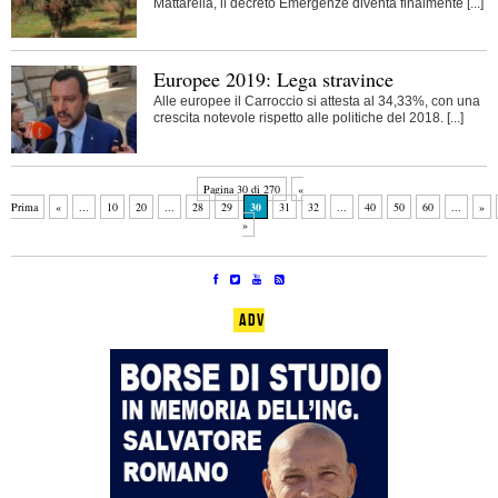
Mattarella, il decreto Emergenze diventa finalmente [...]
Europee 2019: Lega stravince
Alle europee il Carroccio si attesta al 34,33%, con una
crescita notevole rispetto alle politiche del 2018. [...]
Pagina 30 di 270
«
Prima
«
...
10
20
...
28
29
30
31
32
...
40
50
60
...
»
»
ADV