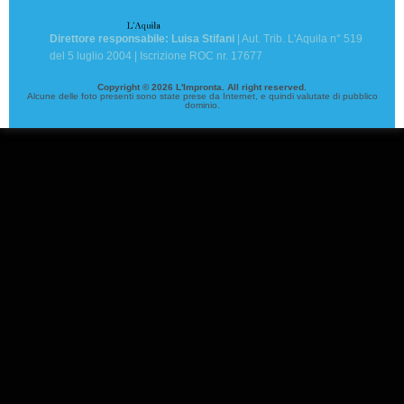
Direttore responsabile: Luisa Stifani
| Aut. Trib. L'Aquila n° 519
del 5 luglio 2004 | Iscrizione ROC nr. 17677
Copyright © 2026 L'Impronta. All right reserved.
Alcune delle foto presenti sono state prese da Internet, e quindi valutate di pubblico
dominio.