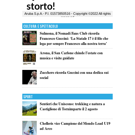
Cultura e Spettacolo
Sulmona, il Nomadi Fans Club ricorda
Francesco Guccini: ‘La Statale 17 è il filo che
lega per sempre Francesco alla nostra terra’
Arona, il San Carlone chiude l’estate con
musica e visite guidate
Zucchero ricorda Guccini con una dedica sui
social
Sport
Sentieri che Uniscono: trekking e natura a
Castiglione di Tornimparte il 2 agosto
Chelleris vice Campione del Mondo Lead U19
ad Arco