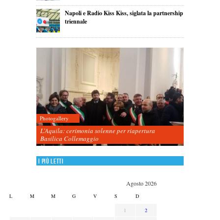
Napoli e Radio Kiss Kiss, siglata la partnership
triennale
Photogallery
L’Aquila: cerimonia solenne per riapertura
Basilica Collemaggio
I più letti
Agosto 2026
L
M
M
G
V
S
D
1
2