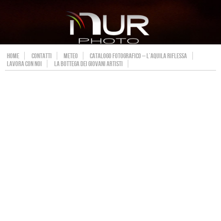
HOME
CONTATTI
METEO
CATALOGO FOTOGRAFICO – L’AQUILA RIFLESSA
LAVORA CON NOI
LA BOTTEGA DEI GIOVANI ARTISTI