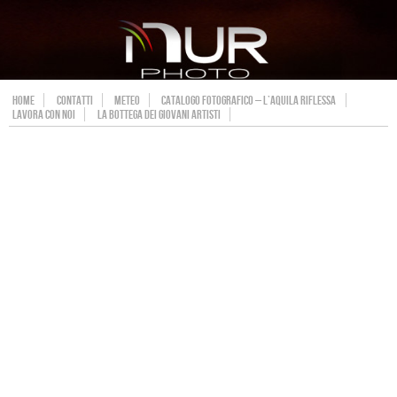
HOME
CONTATTI
METEO
CATALOGO FOTOGRAFICO – L’AQUILA RIFLESSA
LAVORA CON NOI
LA BOTTEGA DEI GIOVANI ARTISTI