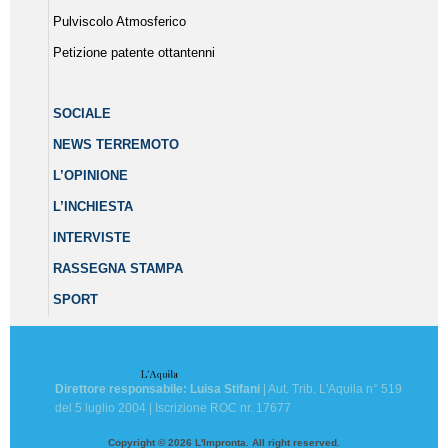
Pulviscolo Atmosferico
Petizione patente ottantenni
SOCIALE
NEWS TERREMOTO
L’OPINIONE
L’INCHIESTA
INTERVISTE
RASSEGNA STAMPA
SPORT
Direttore responsabile: Luisa Stifani
| Aut. Trib. L'Aquila n° 519
del 5 luglio 2004 | Iscrizione ROC nr. 17677
Copyright © 2026 L'Impronta. All right reserved.