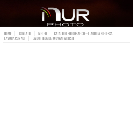
HOME
CONTATTI
METEO
CATALOGO FOTOGRAFICO – L’AQUILA RIFLESSA
LAVORA CON NOI
LA BOTTEGA DEI GIOVANI ARTISTI