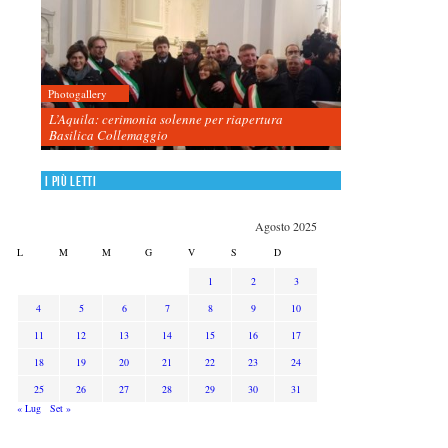
Photogallery
L’Aquila: cerimonia solenne per riapertura
Basilica Collemaggio
I più letti
Agosto 2025
L
M
M
G
V
S
D
1
2
3
4
5
6
7
8
9
10
11
12
13
14
15
16
17
18
19
20
21
22
23
24
25
26
27
28
29
30
31
« Lug
Set »