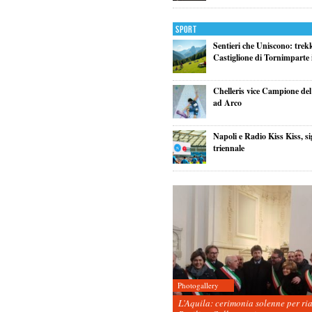
Sport
Sentieri che Uniscono: trek
Castiglione di Tornimparte i
Chelleris vice Campione d
ad Arco
Napoli e Radio Kiss Kiss, si
triennale
Photogallery
L’Aquila: cerimonia solenne per ri