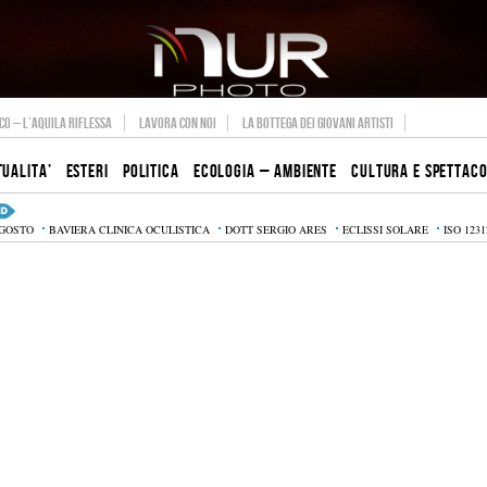
O – L’AQUILA RIFLESSA
LAVORA CON NOI
LA BOTTEGA DEI GIOVANI ARTISTI
TUALITA’
ESTERI
POLITICA
ECOLOGIA – AMBIENTE
CULTURA E SPETTAC
AGOSTO
BAVIERA CLINICA OCULISTICA
DOTT SERGIO ARES
ECLISSI SOLARE
ISO 1231