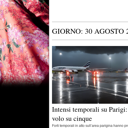
GIORNO:
30 AGOSTO 
Intensi temporali su Parigi
volo su cinque
Forti temporali in atto sull’area parigina hanno pro