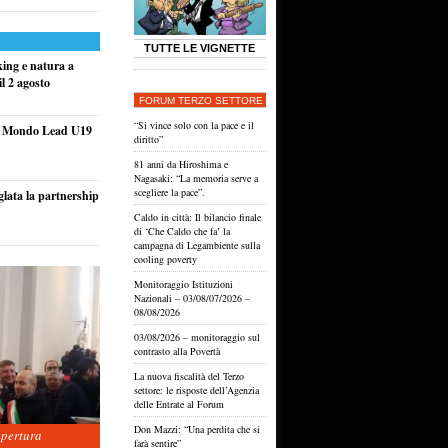
TUTTE LE VIGNETTE
king e natura a
l 2 agosto
FORUM TERZO SETTORE
“Si vince solo con la pace e il
el Mondo Lead U19
diritto”
81 anni da Hiroshima e
Nagasaki: “La memoria serve a
scegliere la pace”.
glata la partnership
Caldo in città: Il bilancio finale
di ‘Che Caldo che fa’ la
campagna di Legambiente sulla
cooling poverty
Monitoraggio Istituzioni
Nazionali – 03/08/07/2026 –
08/08/2026
03/08/2026 – monitoraggio sul
contrasto alla Povertà
La nuova fiscalità del Terzo
settore: le risposte dell’Agenzia
delle Entrate al Forum
Don Mazzi: “Una perdita che si
apertura
farà sentire”