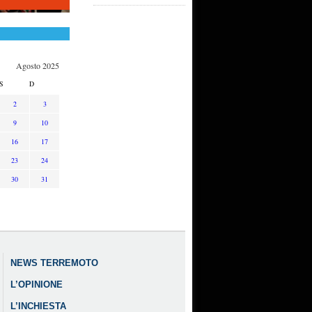
Agosto 2025
S
D
2
3
9
10
16
17
23
24
30
31
NEWS TERREMOTO
L’OPINIONE
L’INCHIESTA