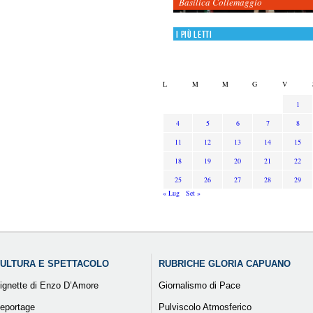
Basilica Collemaggio
I più letti
L
M
M
G
V
1
4
5
6
7
8
11
12
13
14
15
18
19
20
21
22
25
26
27
28
29
« Lug
Set »
ULTURA E SPETTACOLO
RUBRICHE GLORIA CAPUANO
ignette di Enzo D’Amore
Giornalismo di Pace
eportage
Pulviscolo Atmosferico