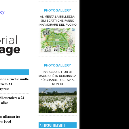
PHOTOGALLERY
ALIMENTA LA BELLEZZA:
GLI SCATTI CHE FANNO
INNAMORARE DEL FUCINO
PHOTOGALLERY
NARCISO IL FIOR DI
MAGGIO: È IN UCRAINA LA
ende a rischio multe
PIÙ GRANDE RISERVA AL
ero to AI
MONDO
rprese
di estendere a 24
 olive
a: alleanza tra
low Food
ARTICOLI RECENTI