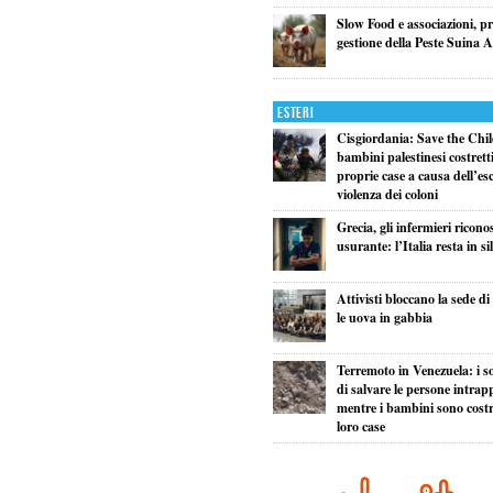
Slow Food e associazioni, p
gestione della Peste Suina A
Esteri
Cisgiordania: Save the Child
bambini palestinesi costretti 
proprie case a causa dell’esc
violenza dei coloni
Grecia, gli infermieri ricono
usurante: l’Italia resta in si
Attivisti bloccano la sede d
le uova in gabbia
Terremoto in Venezuela: i so
di salvare le persone intrapp
mentre i bambini sono costret
loro case