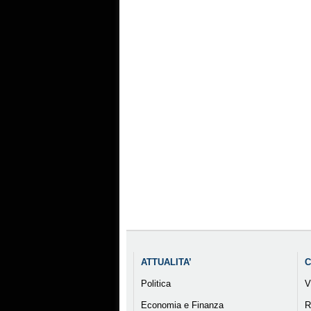
ATTUALITA’
C
Politica
V
Economia e Finanza
R