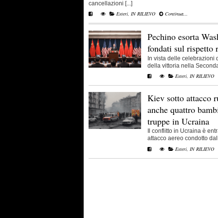
cancellazioni [...]
Esteri
,
IN RILIEVO
Continua...
Pechino esorta Wash
fondati sul rispetto
In vista delle celebrazioni
della vittoria nella Seconda 
Esteri
,
IN RILIEVO
Kiev sotto attacco r
anche quattro bambi
truppe in Ucraina
Il conflitto in Ucraina è e
attacco aereo condotto dall
Esteri
,
IN RILIEVO