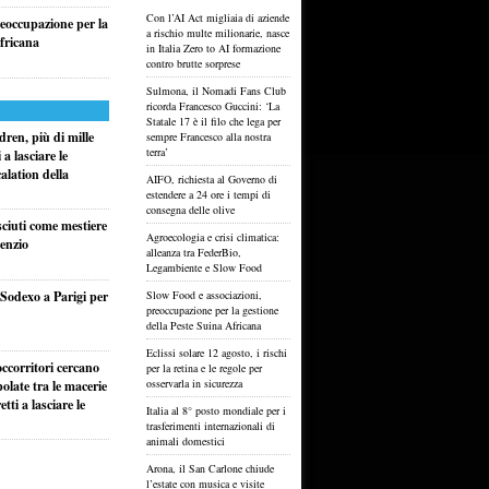
Con l’AI Act migliaia di aziende
reoccupazione per la
a rischio multe milionarie, nasce
fricana
in Italia Zero to AI formazione
contro brutte sorprese
Sulmona, il Nomadi Fans Club
ricorda Francesco Guccini: ‘La
Statale 17 è il filo che lega per
ren, più di mille
sempre Francesco alla nostra
terra’
a lasciare le
alation della
AIFO, richiesta al Governo di
estendere a 24 ore i tempi di
consegna delle olive
sciuti come mestiere
Agroecologia e crisi climatica:
lenzio
alleanza tra FederBio,
Legambiente e Slow Food
i Sodexo a Parigi per
Slow Food e associazioni,
preoccupazione per la gestione
della Peste Suina Africana
Eclissi solare 12 agosto, i rischi
ccorritori cercano
per la retina e le regole per
osservarla in sicurezza
olate tra le macerie
ti a lasciare le
Italia al 8° posto mondiale per i
trasferimenti internazionali di
animali domestici
Arona, il San Carlone chiude
l’estate con musica e visite