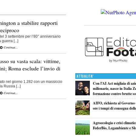
ington a stabilire rapporti
 reciproco
 del 3 settembre per l’80° anniversario
guerra [...]
Continua...
usso su vasta scala: vittime,
ni; Roma esclude l’invio di
Attualita'
ntrato nel giorno 1.282 con un massiccio
Con l’AI Act migliaia di azi
a Russia [...]
milionarie, nasce in Italia Z
Continua...
formazione contro brutte so
AIFO, richiesta al Governo 
ore i tempi di consegna delle
Agroecologia e crisi climatic
FederBio, Legambiente e S