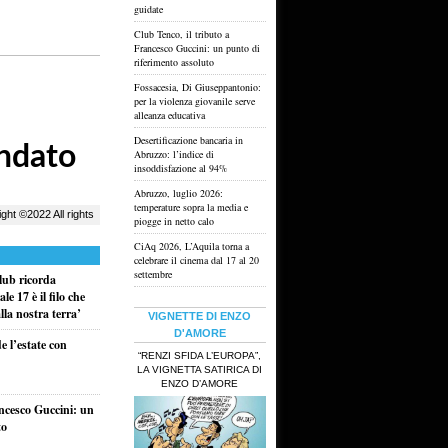
guidate
Club Tenco, il tributo a
Francesco Guccini: un punto di
riferimento assoluto
Fossacesia, Di Giuseppantonio:
per la violenza giovanile serve
alleanza educativa
Desertificazione bancaria in
Abruzzo: l’indice di
insoddisfazione al 94%
Abruzzo, luglio 2026:
temperature sopra la media e
piogge in netto calo
CiAq 2026, L’Aquila torna a
celebrare il cinema dal 17 al 20
settembre
lub ricorda
e 17 è il filo che
la nostra terra’
VIGNETTE DI ENZO
D'AMORE
e l’estate con
“RENZI SFIDA L’EUROPA”,
LA VIGNETTA SATIRICA DI
ENZO D’AMORE
ancesco Guccini: un
to