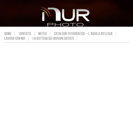
HOME
CONTATTI
METEO
CATALOGO FOTOGRAFICO – L’AQUILA RIFLESSA
LAVORA CON NOI
LA BOTTEGA DEI GIOVANI ARTISTI