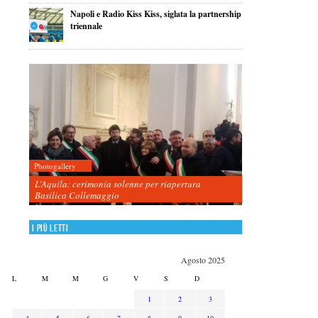
Napoli e Radio Kiss Kiss, siglata la partnership
triennale
Photogallery
L’Aquila: cerimonia solenne per riapertura
Basilica Collemaggio
I più letti
Agosto 2025
L
M
M
G
V
S
D
1
2
3
4
5
6
7
8
9
10