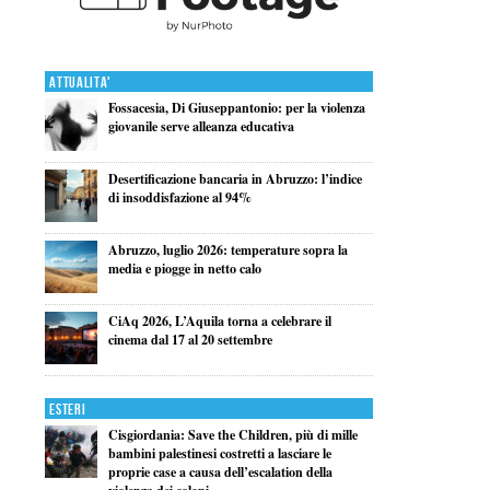
Attualita'
Fossacesia, Di Giuseppantonio: per la violenza
giovanile serve alleanza educativa
Desertificazione bancaria in Abruzzo: l’indice
di insoddisfazione al 94%
Abruzzo, luglio 2026: temperature sopra la
media e piogge in netto calo
CiAq 2026, L’Aquila torna a celebrare il
cinema dal 17 al 20 settembre
Esteri
Cisgiordania: Save the Children, più di mille
bambini palestinesi costretti a lasciare le
proprie case a causa dell’escalation della