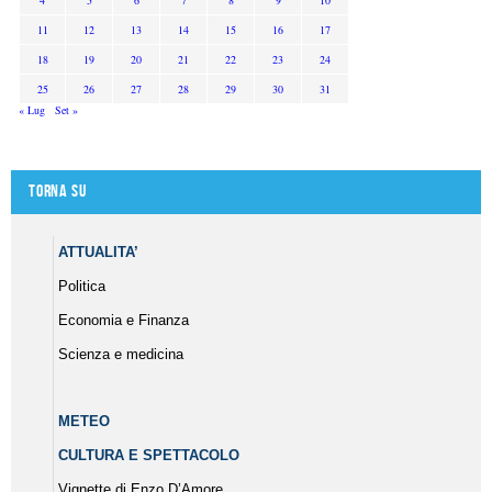
11
12
13
14
15
16
17
18
19
20
21
22
23
24
25
26
27
28
29
30
31
« Lug
Set »
Torna su
ATTUALITA’
Politica
Economia e Finanza
Scienza e medicina
METEO
CULTURA E SPETTACOLO
Vignette di Enzo D’Amore