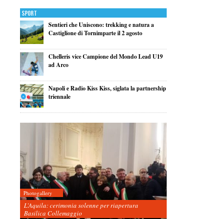
Sport
Sentieri che Uniscono: trekking e natura a
Castiglione di Tornimparte il 2 agosto
Chelleris vice Campione del Mondo Lead U19
ad Arco
Napoli e Radio Kiss Kiss, siglata la partnership
triennale
Photogallery
L’Aquila: cerimonia solenne per riapertura
Basilica Collemaggio