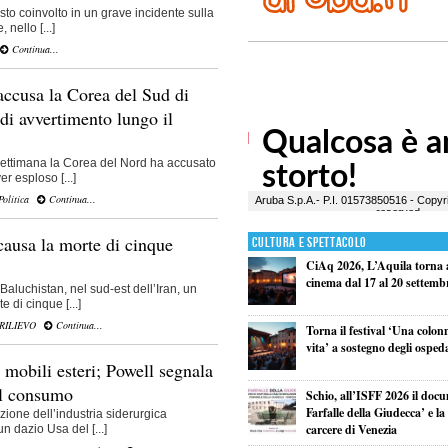
sto coinvolto in un grave incidente sulla
nello [...]
Continua...
ccusa la Corea del Sud di
 di avvertimento lungo il
 settimana la Corea del Nord ha accusato
r esploso [...]
Politica
Continua...
causa la morte di cinque
Cultura e Spettacolo
CiAq 2026, L’Aquila torna a
cinema dal 17 al 20 settemb
 Baluchistan, nel sud-est dell’Iran, un
 di cinque [...]
 RILIEVO
Continua...
Torna il festival ‘Una colon
vita’ a sostegno degli osped
 mobili esteri; Powell segnala
al consumo
Schio, all’ISFF 2026 il doc
Farfalle della Giudecca’ e l
zione dell’industria siderurgica
carcere di Venezia
n dazio Usa del [...]