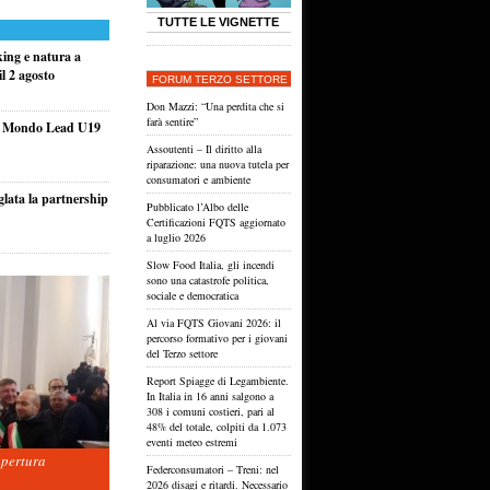
TUTTE LE VIGNETTE
king e natura a
l 2 agosto
FORUM TERZO SETTORE
Don Mazzi: “Una perdita che si
farà sentire”
el Mondo Lead U19
Assoutenti – Il diritto alla
riparazione: una nuova tutela per
consumatori e ambiente
glata la partnership
Pubblicato l’Albo delle
Certificazioni FQTS aggiornato
a luglio 2026
Slow Food Italia, gli incendi
sono una catastrofe politica,
sociale e democratica
Al via FQTS Giovani 2026: il
percorso formativo per i giovani
del Terzo settore
Report Spiagge di Legambiente.
In Italia in 16 anni salgono a
308 i comuni costieri, pari al
48% del totale, colpiti da 1.073
eventi meteo estremi
apertura
Federconsumatori – Treni: nel
2026 disagi e ritardi. Necessario