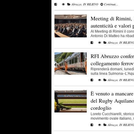
Abruzzo
,
IN RILIEVO
Continua...
Meeting di Rimini, 
autenticità e valori
Al Meeting di Rimini il con
Antonio Di Matteo ha ribadit
Abruzzo
,
IN RILIEV
RFI Abruzzo conferm
collegamento ferro
Riprenderà domani, lunedì 
sulla linea Sulmona–L’Aquil
Abruzzo
,
IN RILIEV
È venuto a mancare 
del Rugby Aquilano
cordoglio
Loreto Cucchiarelli, storic
movimento ovale italiano, si
Abruzzo
,
IN RILIEV