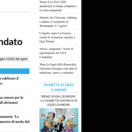
Trento Live Fest 2026,
annunciata la lineup completa e
la serata inaugurale
Sentieri che Uniscono: trekking
e natura a Castiglione di
Tornimparte il 2 agosto
L’Aquila, nasce La Factory,
scuola di recitazione ispirata a
Gigi Proietti
Atessa, inaugurati i lavori di
rigenerazione del CEA
Casanatura
Torna la Sagra della Ranocchia:
Ortucchio festeggia vent’anni di
tradizione, gusto e comunità
 celebrare il
re
VIGNETTE DI ENZO
D'AMORE
“RENZI SFIDA L’EUROPA”,
na sonora per la
LA VIGNETTA SATIRICA DI
ali abruzzesi
ENZO D’AMORE
umentario ‘Le
a mostra di moda dal