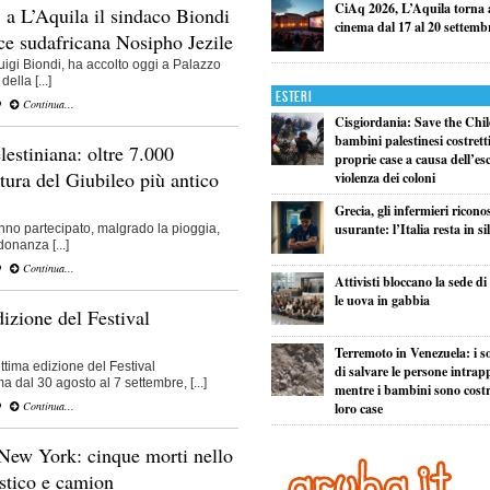
CiAq 2026, L’Aquila torna a
 a L’Aquila il sindaco Biondi
cinema dal 17 al 20 settemb
ice sudafricana Nosipho Jezile
rluigi Biondi, ha accolto oggi a Palazzo
ella [...]
Esteri
O
Continua...
Cisgiordania: Save the Child
bambini palestinesi costretti 
estiniana: oltre 7.000
proprie case a causa dell’esc
rtura del Giubileo più antico
violenza dei coloni
Grecia, gli infermieri ricono
usurante: l’Italia resta in si
nno partecipato, malgrado la pioggia,
donanza [...]
O
Continua...
Attivisti bloccano la sede d
le uova in gabbia
dizione del Festival
Terremoto in Venezuela: i so
ttima edizione del Festival
di salvare le persone intrapp
dal 30 agosto al 7 settembre, [...]
mentre i bambini sono costret
O
Continua...
loro case
 New York: cinque morti nello
istico e camion