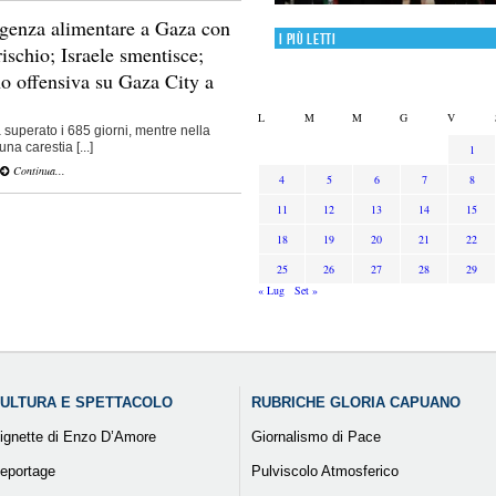
enza alimentare a Gaza con
I più letti
ischio; Israele smentisce;
o offensiva su Gaza City a
L
M
M
G
V
a superato i 685 giorni, mentre nella
una carestia [...]
1
Continua...
4
5
6
7
8
11
12
13
14
15
18
19
20
21
22
25
26
27
28
29
« Lug
Set »
ULTURA E SPETTACOLO
RUBRICHE GLORIA CAPUANO
ignette di Enzo D’Amore
Giornalismo di Pace
eportage
Pulviscolo Atmosferico