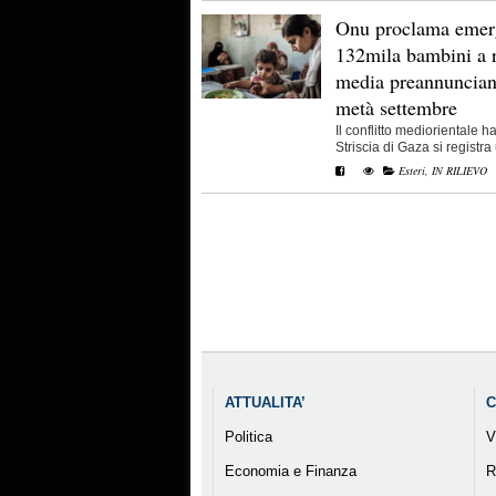
Onu proclama emerg
132mila bambini a r
media preannuncian
metà settembre
Il conflitto mediorientale h
Striscia di Gaza si registra 
Esteri
,
IN RILIEVO
ATTUALITA’
C
Politica
V
Economia e Finanza
R