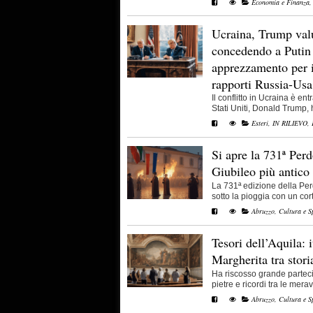
Economia e Finanza
Ucraina, Trump val
concedendo a Putin
apprezzamento per i
rapporti Russia-Usa
Il conflitto in Ucraina è en
Stati Uniti, Donald Trump, ha
Esteri
,
IN RILIEVO
,
Si apre la 731ª Perd
Giubileo più antic
La 731ª edizione della Pe
sotto la pioggia con un cort
Abruzzo
,
Cultura e S
Tesori dell’Aquila: 
Margherita tra sto
Ha riscosso grande partecip
pietre e ricordi tra le meravig
Abruzzo
,
Cultura e S