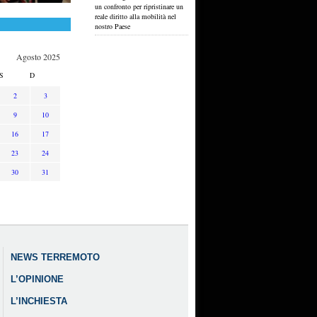
un confronto per ripristinare un
reale diritto alla mobilità nel
nostro Paese
Agosto 2025
S
D
2
3
9
10
16
17
23
24
30
31
NEWS TERREMOTO
L’OPINIONE
L’INCHIESTA