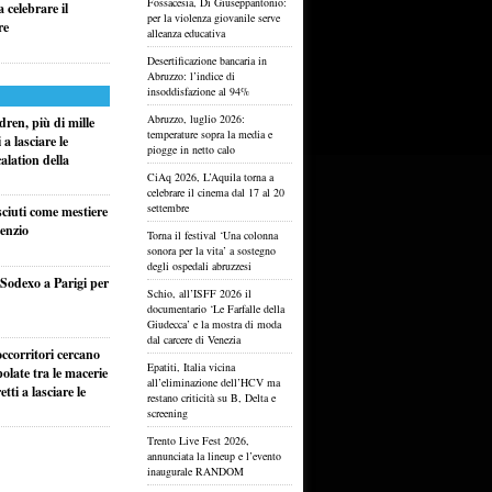
Fossacesia, Di Giuseppantonio:
 celebrare il
per la violenza giovanile serve
re
alleanza educativa
Desertificazione bancaria in
Abruzzo: l’indice di
insoddisfazione al 94%
Abruzzo, luglio 2026:
ren, più di mille
temperature sopra la media e
a lasciare le
piogge in netto calo
alation della
CiAq 2026, L’Aquila torna a
celebrare il cinema dal 17 al 20
settembre
sciuti come mestiere
lenzio
Torna il festival ‘Una colonna
sonora per la vita’ a sostegno
degli ospedali abruzzesi
i Sodexo a Parigi per
Schio, all’ISFF 2026 il
documentario ‘Le Farfalle della
Giudecca’ e la mostra di moda
dal carcere di Venezia
ccorritori cercano
Epatiti, Italia vicina
olate tra le macerie
all’eliminazione dell’HCV ma
ti a lasciare le
restano criticità su B, Delta e
screening
Trento Live Fest 2026,
annunciata la lineup e l’evento
inaugurale RANDOM