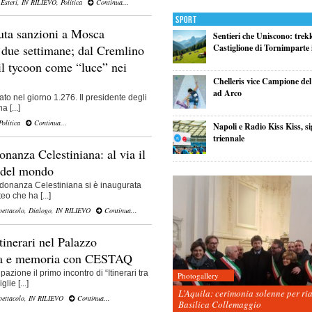
,
Esteri
,
IN RILIEVO
,
Politica
Continua...
Sport
uta sanzioni a Mosca
Sentieri che Uniscono: trek
 due settimane; dal Cremlino
Castiglione di Tornimparte i
l tycoon come “luce” nei
Chelleris vice Campione d
ad Arco
trato nel giorno 1.276. Il presidente degli
 [...]
Politica
Continua...
Napoli e Radio Kiss Kiss, si
triennale
onanza Celestiniana: al via il
o del mondo
rdonanza Celestiniana si è inaugurata
eo che ha [...]
pettacolo
,
Dialogo
,
IN RILIEVO
Continua...
itinerari nel Palazzo
ria e memoria con CESTAQ
azione il primo incontro di “Itinerari tra
Photogallery
lie [...]
L’Aquila: cerimonia solenne per ri
pettacolo
,
IN RILIEVO
Continua...
Basilica Collemaggio