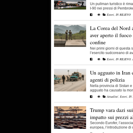
Un pullman turistico è rima
I-90 nei pressi di Pembroke, 
Esteri
,
IN RILIEVO
La Corea del Nord a
aver aperto il fuoco
confine
Nei primi giorni di questa
l’esercito sudcoreano di ave
Esteri
,
IN RILIEVO
,
Un agguato in Iran 
agenti di polizia
Nella provincia di Sistan e
agguato ha causato la morte
Attualita'
,
Esteri
,
IN
Trump vara dazi sui
impatto sui prezzi 
Secondo Eurofer, l’associa
europea, l’introduzione di u