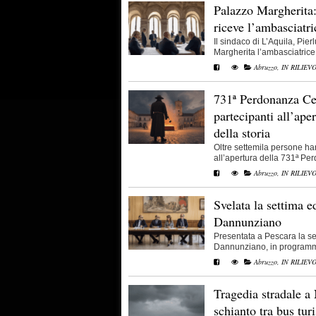
Palazzo Margherita:
riceve l’ambasciatr
Il sindaco di L’Aquila, Pie
Margherita l’ambasciatrice d
Abruzzo
,
IN RILIEV
731ª Perdonanza Cel
partecipanti all’ape
della storia
Oltre settemila persone ha
all’apertura della 731ª Per
Abruzzo
,
IN RILIEV
Svelata la settima e
Dannunziano
Presentata a Pescara la se
Dannunziano, in programma 
Abruzzo
,
IN RILIEV
Tragedia stradale a
schianto tra bus tur