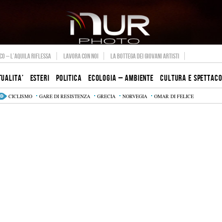
O – L’AQUILA RIFLESSA
LAVORA CON NOI
LA BOTTEGA DEI GIOVANI ARTISTI
TUALITA’
ESTERI
POLITICA
ECOLOGIA – AMBIENTE
CULTURA E SPETTAC
CICLISMO
GARE DI RESISTENZA
GRECIA
NORVEGIA
OMAR DI FELICE