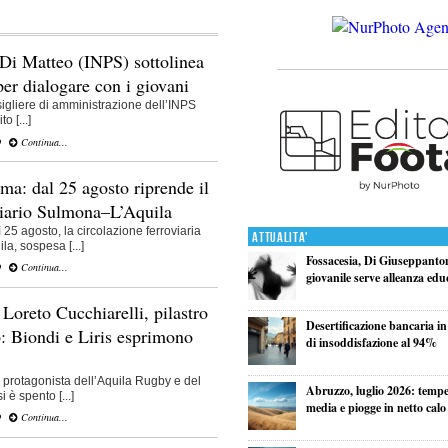
Di Matteo (INPS) sottolinea
 per dialogare con i giovani
sigliere di amministrazione dell’INPS
o [...]
O
Continua...
a: dal 25 agosto riprende il
viario Sulmona–L’Aquila
25 agosto, la circolazione ferroviaria
Attualita'
a, sospesa [...]
Fossacesia, Di Giuseppanton
O
Continua...
giovanile serve alleanza edu
Loreto Cucchiarelli, pilastro
Desertificazione bancaria in
: Biondi e Liris esprimono
di insoddisfazione al 94%
o protagonista dell’Aquila Rugby e del
Abruzzo, luglio 2026: tempe
 è spento [...]
media e piogge in netto calo
O
Continua...