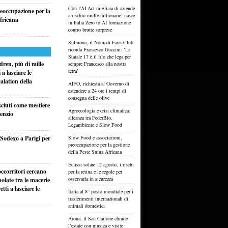
Con l’AI Act migliaia di aziende
reoccupazione per la
a rischio multe milionarie, nasce
fricana
in Italia Zero to AI formazione
contro brutte sorprese
Sulmona, il Nomadi Fans Club
ricorda Francesco Guccini: ‘La
Statale 17 è il filo che lega per
ren, più di mille
sempre Francesco alla nostra
terra’
a lasciare le
alation della
AIFO, richiesta al Governo di
estendere a 24 ore i tempi di
consegna delle olive
sciuti come mestiere
Agroecologia e crisi climatica:
lenzio
alleanza tra FederBio,
Legambiente e Slow Food
i Sodexo a Parigi per
Slow Food e associazioni,
preoccupazione per la gestione
della Peste Suina Africana
Eclissi solare 12 agosto, i rischi
ccorritori cercano
per la retina e le regole per
osservarla in sicurezza
olate tra le macerie
ti a lasciare le
Italia al 8° posto mondiale per i
trasferimenti internazionali di
animali domestici
Arona, il San Carlone chiude
l’estate con musica e visite