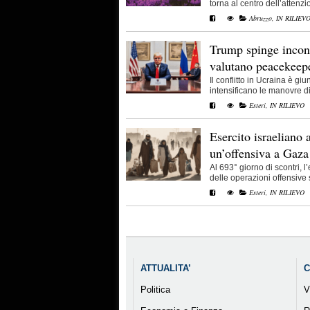
torna al centro dell’attenzio
Abruzzo
,
IN RILIEV
Trump spinge incont
valutano peacekeepe
Il conflitto in Ucraina è gi
intensificano le manovre di
Esteri
,
IN RILIEVO
Esercito israeliano 
un’offensiva a Gaza
Al 693° giorno di scontri, l
delle operazioni offensive su
Esteri
,
IN RILIEVO
ATTUALITA’
C
Politica
V