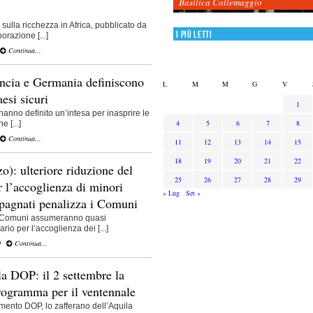
Basilica Collemaggio
sulla ricchezza in Africa, pubblicato da
I più letti
orazione [...]
Continua...
rancia e Germania definiscono
L
M
M
G
V
aesi sicuri
1
hanno definito un’intesa per inasprire le
4
5
6
7
8
 [...]
Continua...
11
12
13
14
15
18
19
20
21
22
): ulteriore riduzione del
25
26
27
28
29
 l’accoglienza di minori
« Lug
Set »
pagnati penalizza i Comuni
 i Comuni assumeranno quasi
rio per l’accoglienza dei [...]
O
Continua...
la DOP: il 2 settembre la
rogramma per il ventennale
imento DOP, lo zafferano dell’Aquila