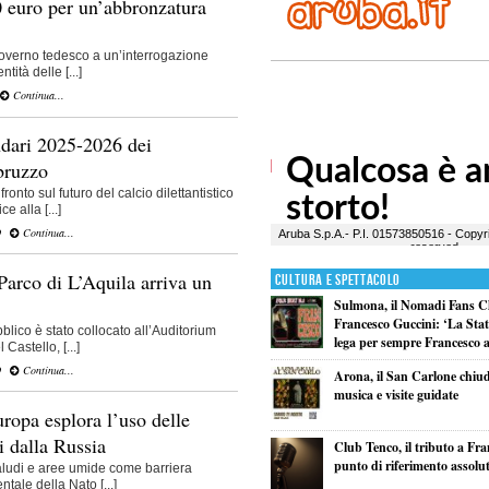
 euro per un’abbronzatura
governo tedesco a un’interrogazione
tità delle [...]
Continua...
endari 2025-2026 dei
bruzzo
onto sul futuro del calcio dilettantistico
e alla [...]
O
Continua...
Parco di L’Aquila arriva un
Cultura e Spettacolo
Sulmona, il Nomadi Fans C
Francesco Guccini: ‘La Statal
blico è stato collocato all’Auditorium
lega per sempre Francesco al
Castello, [...]
O
Continua...
Arona, il San Carlone chiud
musica e visite guidate
uropa esplora l’uso delle
i dalla Russia
Club Tenco, il tributo a Fr
punto di riferimento assolu
paludi e aree umide come barriera
ntale della Nato [...]