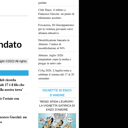
guidate
Club Tenco, il tributo a
Francesco Guccini: un punto di
riferimento assoluto
Fossacesia, Di Giuseppantonio:
per la violenza giovanile serve
alleanza educativa
Desertificazione bancaria in
Abruzzo: l’indice di
insoddisfazione al 94%
Abruzzo, luglio 2026:
temperature sopra la media e
piogge in netto calo
CiAq 2026, L’Aquila torna a
celebrare il cinema dal 17 al 20
settembre
lub ricorda
e 17 è il filo che
la nostra terra’
VIGNETTE DI ENZO
D'AMORE
e l’estate con
“RENZI SFIDA L’EUROPA”,
LA VIGNETTA SATIRICA DI
ENZO D’AMORE
ancesco Guccini: un
to