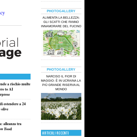
PHOTOGALLERY
ALIMENTA LA BELLEZZA:
GLI SCATTI CHE FANNO
INNAMORARE DEL FUCINO
PHOTOGALLERY
NARCISO IL FIOR DI
MAGGIO: È IN UCRAINA LA
ende a rischio multe
PIÙ GRANDE RISERVA AL
ero to AI
MONDO
rprese
di estendere a 24
 olive
a: alleanza tra
low Food
ARTICOLI RECENTI