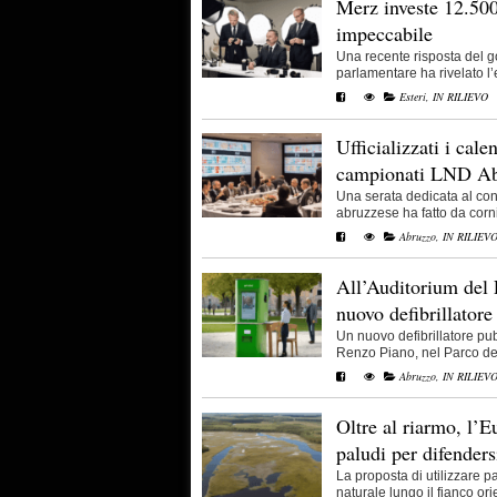
Merz investe 12.500
impeccabile
Una recente risposta del 
parlamentare ha rivelato l’en
Esteri
,
IN RILIEVO
Ufficializzati i cal
campionati LND A
Una serata dedicata al confr
abruzzese ha fatto da cornic
Abruzzo
,
IN RILIEV
All’Auditorium del 
nuovo defibrillatore
Un nuovo defibrillatore pub
Renzo Piano, nel Parco del 
Abruzzo
,
IN RILIEV
Oltre al riarmo, l’E
paludi per difenders
La proposta di utilizzare 
naturale lungo il fianco orie