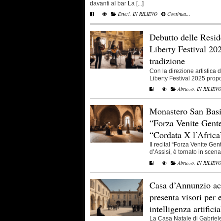
davanti al bar La [...]
Esteri
,
IN RILIEVO
Continua...
Debutto delle Resid
Liberty Festival 202
tradizione
Con la direzione artistica 
Liberty Festival 2025 propo
Abruzzo
,
IN RILIEV
Monastero San Basili
“Forza Venite Gente
“Cordata X l’Africa
Il recital “Forza Venite Gen
d’Assisi, è tornato in scena il
Abruzzo
,
IN RILIEV
Casa d’Annunzio acco
presenta visori per 
intelligenza artificia
La Casa Natale di Gabriele