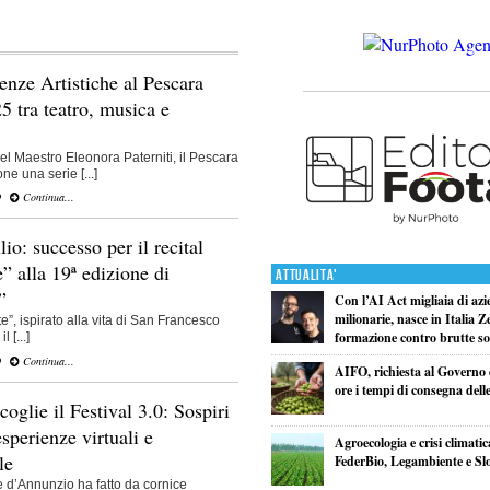
enze Artistiche al Pescara
5 tra teatro, musica e
del Maestro Eleonora Paterniti, il Pescara
ne una serie [...]
O
Continua...
o: successo per il recital
” alla 19ª edizione di
Attualita'
”
Con l’AI Act migliaia di azi
milionarie, nasce in Italia Z
te”, ispirato alla vita di San Francesco
formazione contro brutte so
 [...]
O
Continua...
AIFO, richiesta al Governo 
ore i tempi di consegna delle
glie il Festival 3.0: Sospiri
esperienze virtuali e
Agroecologia e crisi climatic
le
FederBio, Legambiente e S
 d’Annunzio ha fatto da cornice