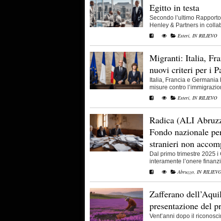
Egitto in testa
Secondo l’ultimo Rapporto 
Henley & Partners in collab
Esteri
,
IN RILIEVO
Migranti: Italia, F
nuovi criteri per i P
Italia, Francia e Germania 
misure contro l’immigrazione
Esteri
,
IN RILIEVO
Radica (ALI Abruzzo
Fondo nazionale per
stranieri non accom
Dal primo trimestre 2025
interamente l’onere finanzia
Abruzzo
,
IN RILIEV
Zafferano dell’Aqui
presentazione del p
Vent’anni dopo il riconosc