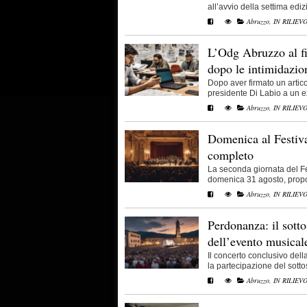
all’avvio della settima edizi
Abruzzo
,
IN RILIEV
L’Odg Abruzzo al fi
dopo le intimidazio
Dopo aver firmato un artico
presidente Di Labio a un ex
Abruzzo
,
IN RILIEV
Domenica al Festiv
completo
La seconda giornata del F
domenica 31 agosto, propon
Abruzzo
,
IN RILIEV
Perdonanza: il sotto
dell’evento musical
Il concerto conclusivo del
la partecipazione del sottose
Abruzzo
,
IN RILIEV