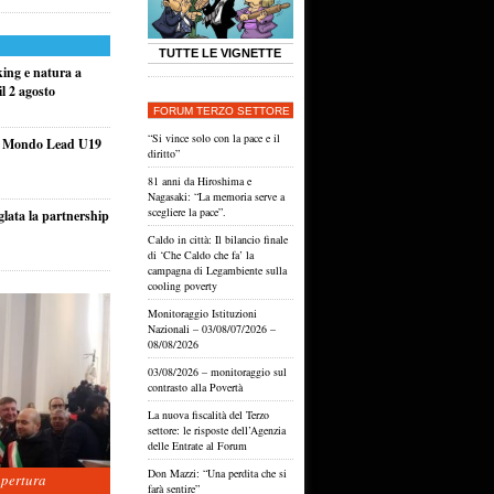
TUTTE LE VIGNETTE
king e natura a
l 2 agosto
FORUM TERZO SETTORE
“Si vince solo con la pace e il
el Mondo Lead U19
diritto”
81 anni da Hiroshima e
Nagasaki: “La memoria serve a
scegliere la pace”.
glata la partnership
Caldo in città: Il bilancio finale
di ‘Che Caldo che fa’ la
campagna di Legambiente sulla
cooling poverty
Monitoraggio Istituzioni
Nazionali – 03/08/07/2026 –
08/08/2026
03/08/2026 – monitoraggio sul
contrasto alla Povertà
La nuova fiscalità del Terzo
settore: le risposte dell’Agenzia
delle Entrate al Forum
Don Mazzi: “Una perdita che si
apertura
farà sentire”