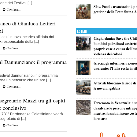
one del Festival [...]
Slow Food e associazioni, p
O
Continua...
gestione della Peste Suina A
anco di Gianluca Lettieri
ni
Esteri
lo sul nuovo incarico affidato dal
Cisgiordania: Save the Child
 responsabile della [...]
bambini palestinesi costretti 
O
Continua...
proprie case a causa dell’esc
violenza dei coloni
al Dannunziano: il programma
Grecia, gli infermieri ricono
usurante: l’Italia resta in si
estival dannunziano, in programma
e un percorso che unisce [...]
Attivisti bloccano la sede d
O
Continua...
le uova in gabbia
segretario Mazzi tra gli ospiti
Terremoto in Venezuela: i so
e conclusivo
di salvare le persone intrapp
mentre i bambini sono costret
la 731ª Perdonanza Celestiniana vedrà
loro case
gretario di [...]
O
Continua...