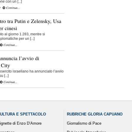
ne con un [...]
O
Continua...
ro tra Putin e Zelensky, Usa
r cinesi
unto al giorno 1.283, mentre si
plomatiche per un [...]
Continua...
annuncia l’avvio di
 City
’esercito israeliano ha annunciato l’avvio
 [...]
Continua...
ULTURA E SPETTACOLO
RUBRICHE GLORIA CAPUANO
ignette di Enzo D’Amore
Giornalismo di Pace