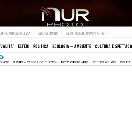
O – L’AQUILA RIFLESSA
LAVORA CON NOI
LA BOTTEGA DEI GIOVANI ARTISTI
TUALITA’
ESTERI
POLITICA
ECOLOGIA – AMBIENTE
CULTURA E SPETTAC
AGOSTO
BAVIERA CLINICA OCULISTICA
DOTT SERGIO ARES
ECLISSI SOLARE
ISO 1231