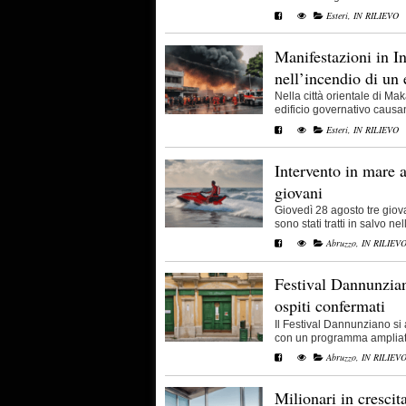
Esteri
,
IN RILIEVO
Manifestazioni in In
nell’incendio di un 
Nella città orientale di Ma
edificio governativo causan
Esteri
,
IN RILIEVO
Intervento in mare a 
giovani
Giovedì 28 agosto tre giova
sono stati tratti in salvo nel
Abruzzo
,
IN RILIEV
Festival Dannunziano
ospiti confermati
Il Festival Dannunziano si
con un programma ampliato, 
Abruzzo
,
IN RILIEV
Milionari in crescit