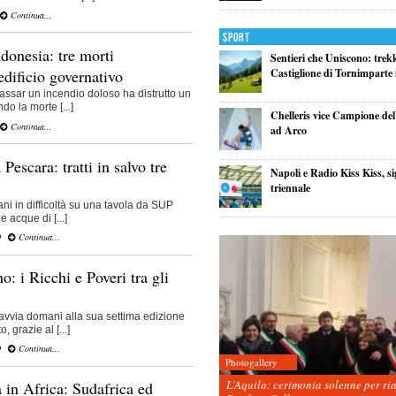
Continua...
Sport
donesia: tre morti
Sentieri che Uniscono: trek
edificio governativo
Castiglione di Tornimparte i
kassar un incendio doloso ha distrutto un
do la morte [...]
Chelleris vice Campione d
Continua...
ad Arco
Pescara: tratti in salvo tre
Napoli e Radio Kiss Kiss, si
triennale
ni in difficoltà su una tavola da SUP
le acque di [...]
O
Continua...
: i Ricchi e Poveri tra gli
 avvia domani alla sua settima edizione
grazie al [...]
O
Continua...
Photogallery
L’Aquila: cerimonia solenne per ri
a in Africa: Sudafrica ed