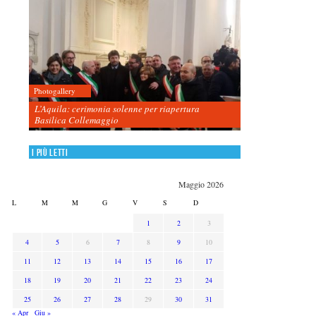
Photogallery
L’Aquila: cerimonia solenne per riapertura
Basilica Collemaggio
I più letti
Maggio 2026
L
M
M
G
V
S
D
1
2
3
4
5
6
7
8
9
10
11
12
13
14
15
16
17
18
19
20
21
22
23
24
25
26
27
28
29
30
31
« Apr
Giu »