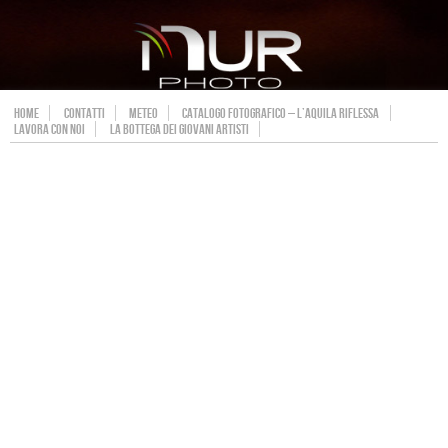
HOME
CONTATTI
METEO
CATALOGO FOTOGRAFICO – L’AQUILA RIFLESSA
LAVORA CON NOI
LA BOTTEGA DEI GIOVANI ARTISTI