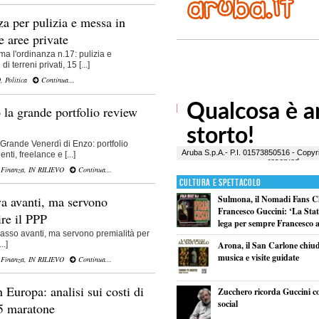
za per pulizia e messa in
e aree private
rma l'ordinanza n.17: pulizia e
 terreni privati, 15 [...]
O
,
Politica
Continua...
 la grande portfolio review
l Grande Venerdì di Enzo: portfolio
ti, freelance e [...]
 Finanza
,
IN RILIEVO
Continua...
Cultura e Spettacolo
a avanti, ma servono
Sulmona, il Nomadi Fans C
Francesco Guccini: ‘La Statal
ire il PPP
lega per sempre Francesco al
asso avanti, ma servono premialità per
..]
Arona, il San Carlone chiud
musica e visite guidate
 Finanza
,
IN RILIEVO
Continua...
Europa: analisi sui costi di
Zucchero ricorda Guccini c
social
75 maratone