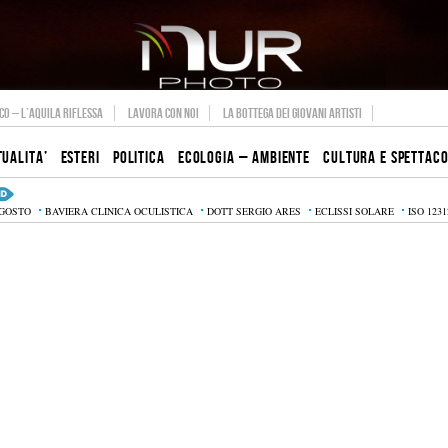
O – L’AQUILA RIFLESSA
LAVORA CON NOI
LA BOTTEGA DEI GIOVANI ARTISTI
TUALITA’
ESTERI
POLITICA
ECOLOGIA – AMBIENTE
CULTURA E SPETTAC
AGOSTO
BAVIERA CLINICA OCULISTICA
DOTT SERGIO ARES
ECLISSI SOLARE
ISO 1231