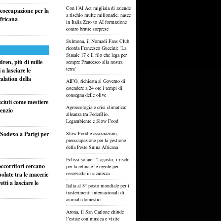
Con l’AI Act migliaia di aziende
reoccupazione per la
a rischio multe milionarie, nasce
fricana
in Italia Zero to AI formazione
contro brutte sorprese
Sulmona, il Nomadi Fans Club
ricorda Francesco Guccini: ‘La
Statale 17 è il filo che lega per
ren, più di mille
sempre Francesco alla nostra
terra’
a lasciare le
alation della
AIFO, richiesta al Governo di
estendere a 24 ore i tempi di
consegna delle olive
sciuti come mestiere
Agroecologia e crisi climatica:
lenzio
alleanza tra FederBio,
Legambiente e Slow Food
i Sodexo a Parigi per
Slow Food e associazioni,
preoccupazione per la gestione
della Peste Suina Africana
Eclissi solare 12 agosto, i rischi
ccorritori cercano
per la retina e le regole per
osservarla in sicurezza
olate tra le macerie
ti a lasciare le
Italia al 8° posto mondiale per i
trasferimenti internazionali di
animali domestici
Arona, il San Carlone chiude
l’estate con musica e visite