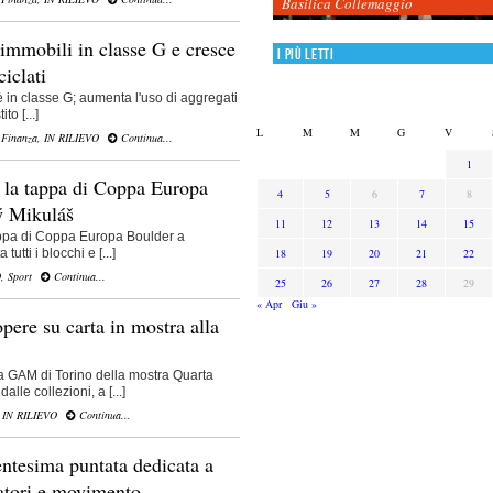
Basilica Collemaggio
 immobili in classe G e cresce
I più letti
ciclati
i è in classe G; aumenta l'uso di aggregati
to [...]
L
M
M
G
V
 Finanza
,
IN RILIEVO
Continua...
1
 la tappa di Coppa Europa
4
5
6
7
8
ý Mikuláš
11
12
13
14
15
ppa di Coppa Europa Boulder a
18
19
20
21
22
utti i blocchi e [...]
O
,
Sport
Continua...
25
26
27
28
29
« Apr
Giu »
pere su carta in mostra alla
a GAM di Torino della mostra Quarta
lle collezioni, a [...]
,
IN RILIEVO
Continua...
entesima puntata dedicata a
ratori e movimento