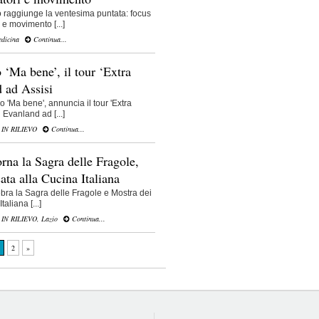
o raggiunge la ventesima puntata: focus
 e movimento [...]
edicina
Continua...
 ‘Ma bene’, il tour ‘Extra
d ad Assisi
o 'Ma bene', annuncia il tour 'Extra
i Evanland ad [...]
,
IN RILIEVO
Continua...
rna la Sagra delle Fragole,
ata alla Cucina Italiana
bra la Sagra delle Fragole e Mostra dei
aliana [...]
,
IN RILIEVO
,
Lazio
Continua...
2
»