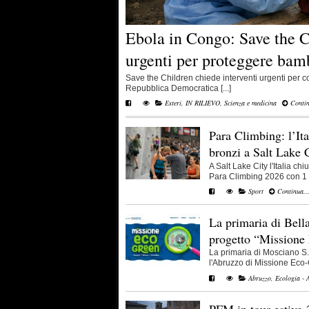
Ebola in Congo: Save the C
urgenti per proteggere bam
Save the Children chiede interventi urgenti per co
Repubblica Democratica [...]
Esteri
,
IN RILIEVO
,
Scienza e medicina
Contin
Para Climbing: l’Ita
bronzi a Salt Lake 
A Salt Lake City l'Italia c
Para Climbing 2026 con 1 a
Sport
Continua..
La primaria di Bell
progetto “Missione
La primaria di Mosciano S. 
l'Abruzzo di Missione Eco-G
Abruzzo
,
Ecologia - 
PFM in tour estivo 