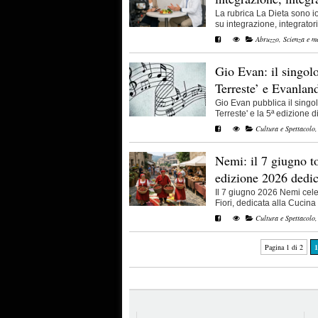
La rubrica La Dieta sono i
su integrazione, integratori
Abruzzo
,
Scienza e m
Gio Evan: il singolo
Terreste’ e Evanlan
Gio Evan pubblica il singol
Terreste' e la 5ª edizione d
Cultura e Spettacolo
Nemi: il 7 giugno to
edizione 2026 dedic
Il 7 giugno 2026 Nemi cele
Fiori, dedicata alla Cucina It
Cultura e Spettacolo
Pagina 1 di 2
1