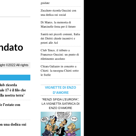
guidate
Zucchero ricorda Guccini con
una dedica sui social
Di Marco, la memoria di
Marcinelle forza per il futuro
Sanità nei piccoli comuni, Italia
dei Diritti chiede incentivi e
poteri alle Asl
Club Tenco, il tributo a
Francesco Guccini: un punto di
riferimento assoluto
Chiara Galiazzo in concerto a
Chieti: la rassegna Chieti sotto
le Stelle
lub ricorda
VIGNETTE DI ENZO
e 17 è il filo che
D'AMORE
la nostra terra’
“RENZI SFIDA L’EUROPA”,
LA VIGNETTA SATIRICA DI
e l’estate con
ENZO D’AMORE
on una dedica sui