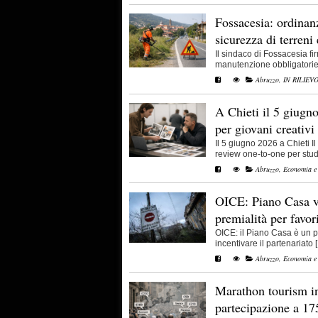
Fossacesia: ordinan
sicurezza di terreni 
Il sindaco di Fossacesia fi
manutenzione obbligatorie di
Abruzzo
,
IN RILIEV
A Chieti il 5 giugno
per giovani creativi
Il 5 giugno 2026 a Chieti I
review one-to-one per studen
Abruzzo
,
Economia e
OICE: Piano Casa v
premialità per favor
OICE: il Piano Casa è un p
incentivare il partenariato [.
Abruzzo
,
Economia e
Marathon tourism in 
partecipazione a 1