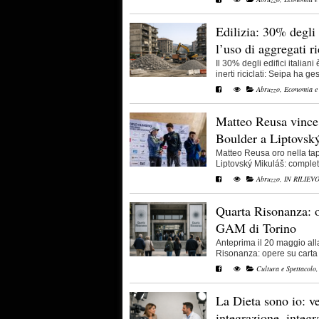
Edilizia: 30% degli
l’uso di aggregati ri
Il 30% degli edifici italian
inerti riciclati: Seipa ha gesti
Abruzzo
,
Economia e
Matteo Reusa vince
Boulder a Liptovsk
Matteo Reusa oro nella ta
Liptovský Mikuláš: completa t
Abruzzo
,
IN RILIEV
Quarta Risonanza: o
GAM di Torino
Anteprima il 20 maggio all
Risonanza: opere su carta da
Cultura e Spettacolo
La Dieta sono io: v
integrazione, integ