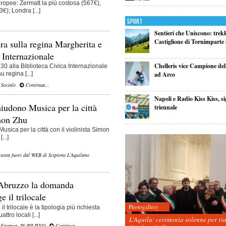
ropee: Zermatt la più costosa (567€),
€); Londra [...]
Sport
.
Sentieri che Uniscono: trek
Castiglione di Tornimparte i
ra sulla regina Margherita e
 Internazionale
Chelleris vice Campione d
30 alla Biblioteca Civica Internazionale
ad Arco
 regina [...]
,
Sociale
Continua...
Napoli e Radio Kiss Kiss, si
hiudono Musica per la città
triennale
imon Zhu
Musica per la città con il violinista Simon
...]
 testa fuori dal WEB di Scipione L’Aquilano
 Abruzzo la domanda
e il trilocale
Photogallery
 trilocale è la tipologia più richiesta
tro locali [...]
L’Aquila: cerimonia solenne per ri
 Finanza
,
IN RILIEVO
Continua...