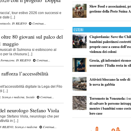
Slow Food e associazioni, p
gestione della Peste Suina A
accia', tour estivo 2026 con successi e
date [...]
pettacolo
,
IN RILIEVO
Continua...
Esteri
oltre 80 giovani sul palco del
Cisgiordania: Save the Child
bambini palestinesi costretti 
21 maggio
proprie case a causa dell’esc
 musicali di Sulmona si esibiscono al
violenza dei coloni
 per la chiusura [...]
Grecia, gli infermieri ricono
,
Formazione
,
IN RILIEVO
Continua...
usurante: l’Italia resta in si
rafforza l’accessibilità
Attivisti bloccano la sede d
le uova in gabbia
ll'accessibilità digitale la Lega del Filo
 [...]
O
,
Scienza e medicina
,
Sociale
Continua...
Terremoto in Venezuela: i so
di salvare le persone intrapp
mentre i bambini sono costret
del neurologo Stefano Viola
loro case
ange Stefano Viola, neurologo che per
ività in [...]
N RILIEVO
,
Scienza e medicina
Continua...