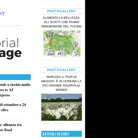
PHOTOGALLERY
ALIMENTA LA BELLEZZA:
GLI SCATTI CHE FANNO
INNAMORARE DEL FUCINO
PHOTOGALLERY
NARCISO IL FIOR DI
MAGGIO: È IN UCRAINA LA
ende a rischio multe
PIÙ GRANDE RISERVA AL
ero to AI
MONDO
rprese
di estendere a 24
 olive
a: alleanza tra
low Food
ARTICOLI RECENTI