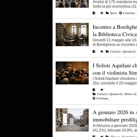
Analisi di 175 maratone eu
Sofia la più economica (113
Sport
Continua..
Incontro a Bordighe
la Biblioteca Civica
Giovedì 21 maggio alle 16.
di Bordighera un incontro su
Cultura e Spettacolo
I Solisti Aquilani c
con il violinista S
I Solisti Aquilani chiudono 
Zhu: concerto il 20 maggio [
Cultura e Spettacolo
,
Dentro la
Continua...
A gennaio 2026 in
immobiliare predilig
In Abruzzo a gennaio 2026 il
(41,2%); bilocale 24,9%, quat
Abruzzo
,
Economia e