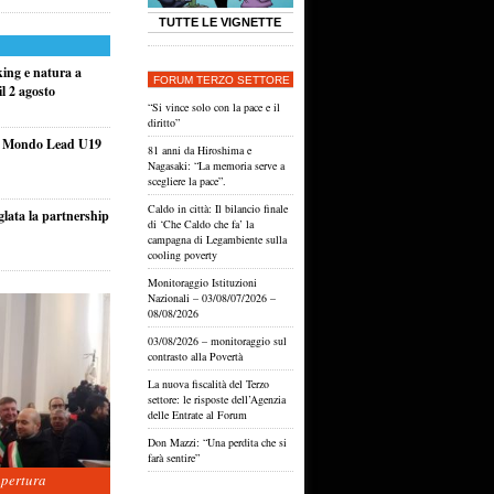
TUTTE LE VIGNETTE
king e natura a
FORUM TERZO SETTORE
l 2 agosto
“Si vince solo con la pace e il
diritto”
el Mondo Lead U19
81 anni da Hiroshima e
Nagasaki: “La memoria serve a
scegliere la pace”.
Caldo in città: Il bilancio finale
glata la partnership
di ‘Che Caldo che fa’ la
campagna di Legambiente sulla
cooling poverty
Monitoraggio Istituzioni
Nazionali – 03/08/07/2026 –
08/08/2026
03/08/2026 – monitoraggio sul
contrasto alla Povertà
La nuova fiscalità del Terzo
settore: le risposte dell’Agenzia
delle Entrate al Forum
Don Mazzi: “Una perdita che si
farà sentire”
apertura