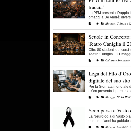
traccia’
La PFM presenta 'Doppia tr
omaggi a De André; diverse 
Abruzzo
,
Cultura e S
Scuole in Concerto: 
Teatro Caniglia il 
Oltre 80 studenti dei corsi
Teatro Caniglia il 21 maggio
Cultura e Spettacolo
Lega del Filo d’Oro 
digitale del suo sito
Per la Giornata mondiale de
d'Oro presenta il percorso di
Abruzzo
,
IN RILIEV
Scomparsa a Vasto 
La Neurologia di Vasto pi
oltre trent'anni ha guidato att
Abruzzo
,
Attualita'
,
I