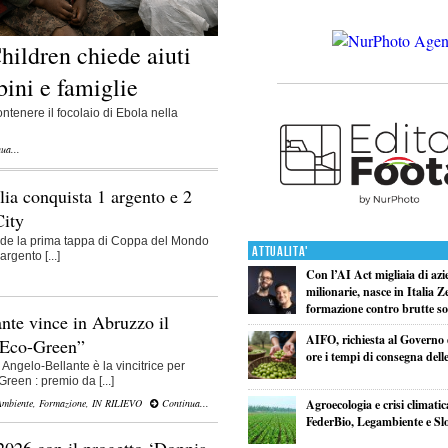
hildren chiede aiuti
bini e famiglie
ntenere il focolaio di Ebola nella
ua...
lia conquista 1 argento e 2
City
hiude la prima tappa di Coppa del Mondo
Attualita'
rgento [...]
Con l’AI Act migliaia di azi
.
milionarie, nasce in Italia Z
formazione contro brutte so
ante vince in Abruzzo il
AIFO, richiesta al Governo 
 Eco-Green”
ore i tempi di consegna delle
Angelo-Bellante è la vincitrice per
reen : premio da [...]
Ambiente
,
Formazione
,
IN RILIEVO
Continua...
Agroecologia e crisi climatic
FederBio, Legambiente e S
2026 con il progetto ‘Doppia