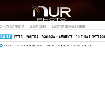
O – L’AQUILA RIFLESSA
LAVORA CON NOI
LA BOTTEGA DEI GIOVANI ARTISTI
TUALITA’
ESTERI
POLITICA
ECOLOGIA – AMBIENTE
CULTURA E SPETTAC
CICLISMO
GARE DI RESISTENZA
GRECIA
NORVEGIA
OMAR DI FELICE