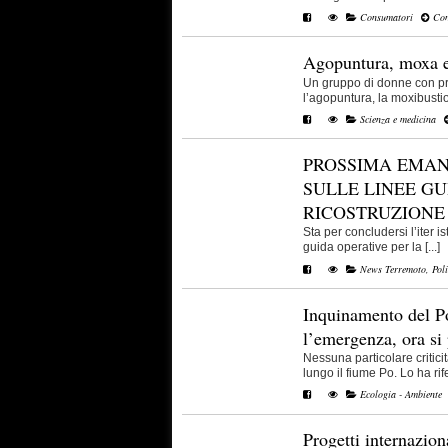
Consumatori
Con
Agopuntura, moxa ed
Un gruppo di donne con prob
l’agopuntura, la moxibustion
Scienza e medicina
PROSSIMA EMAN
SULLE LINEE GU
RICOSTRUZIONE
Sta per concludersi l’iter is
guida operative per la [...]
News Terremoto
,
Poli
Inquinamento del P
l’emergenza, ora si 
Nessuna particolare critici
lungo il fiume Po. Lo ha riferi
Ecologia - Ambiente
Progetti internazion