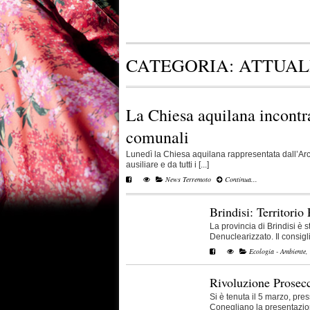
CATEGORIA:
ATTUAL
La Chiesa aquilana incontra
comunali
Lunedì la Chiesa aquilana rappresentata dall’Ar
ausiliare e da tutti i [...]
News Terremoto
Continua...
Brindisi: Territorio
La provincia di Brindisi è s
Denuclearizzato. Il consiglio
Ecologia - Ambiente
,
Rivoluzione Prosec
Si è tenuta il 5 marzo, pre
Conegliano la presentazione