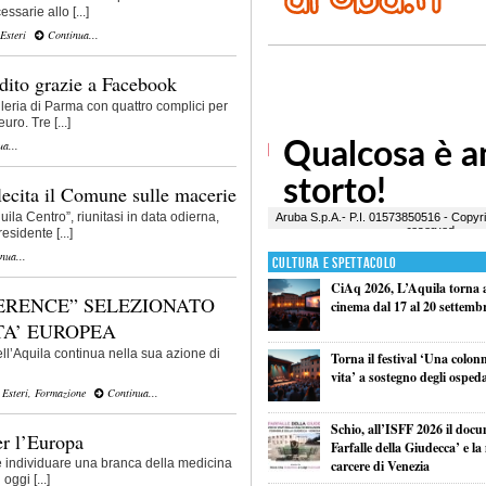
ssarie allo [...]
Esteri
Continua...
dito grazie a Facebook
lleria di Parma con quattro complici per
uro. Tre [...]
a...
lecita il Comune sulle macerie
uila Centro”, riunitasi in data odierna,
sidente [...]
nua...
Cultura e Spettacolo
CiAq 2026, L’Aquila torna a 
TERENCE” SELEZIONATO
cinema dal 17 al 20 settemb
A’ EUROPEA
ll’Aquila continua nella sua azione di
Torna il festival ‘Una colon
vita’ a sostegno degli ospeda
,
Esteri
,
Formazione
Continua...
Schio, all’ISFF 2026 il doc
er l’Europa
Farfalle della Giudecca’ e l
e individuare una branca della medicina
carcere di Venezia
oggi [...]