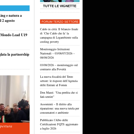
TUTTE LE VIGNETTE
king e natura a
l 2 agosto
FORUM TERZO SETTORE
Caldo in città: Il bilancio finale
di ‘Che Caldo che fa’ la
el Mondo Lead U19
campagna di Legambiente sulla
cooling poverty
Monitoraggio Istituzioni
Nazionali – 03/08/07/2026 –
glata la partnership
08/08/2026
03/08/2026 – monitoraggio sul
contrasto alla Povertà
La nuova fiscalità del Terzo
settore: le risposte dell’Agenzia
delle Entrate al Forum
Don Mazzi: “Una perdita che si
farà sentire”
Assoutenti – Il diritto alla
riparazione: una nuova tutela per
consumatori e ambiente
Pubblicato l’Albo delle
Certificazioni FQTS aggiornato
apertura
a luglio 2026