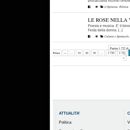
procacciava incontri omoses
L'Opinione
,
Politica
LE ROSE NELLA
Poesia e musica. E’ il bin
Festa della donna. [...]
Cultura e Spettacolo
Pagina 1.722 di 
Prima
«
...
10
20
30
...
1.720
1.721
»
ATTUALITA’
C
Politica
V