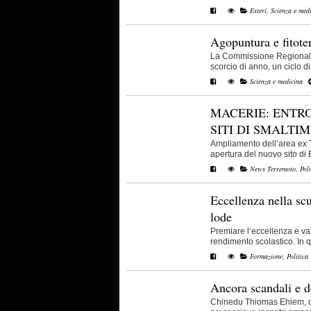
Esteri
,
Scienza e med
Agopuntura e fitote
La Commissione Regionale 
scorcio di anno, un ciclo di i
Scienza e medicina
MACERIE: ENTRO
SITI DI SMALTI
Ampliamento dell’area ex T
apertura del nuovo sito di 
News Terremoto
,
Poli
Eccellenza nella scuo
lode
Premiare l’eccellenza e va
rendimento scolastico. In qu
Formazione
,
Politica
Ancora scandali e d
Chinedu Thiomas Ehiem, co