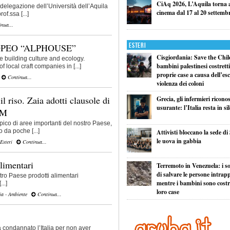
CiAq 2026, L’Aquila torna a 
elegazione dell’Università dell’Aquila
cinema dal 17 al 20 settemb
of.ssa [...]
nua...
Esteri
PEO “ALPHOUSE”
Cisgiordania: Save the Child
 building culture and ecology.
bambini palestinesi costretti 
local craft companies in [...]
proprie case a causa dell’esc
Continua...
violenza dei coloni
l riso. Zaia adotti clausole di
Grecia, gli infermieri ricono
usurante: l’Italia resta in si
GM
tipico di aree importanti del nostro Paese,
 da poche [...]
Attivisti bloccano la sede di
le uova in gabbia
Esteri
Continua...
alimentari
Terremoto in Venezuela: i so
di salvare le persone intrapp
ro Paese prodotti alimentari
mentre i bambini sono costret
..]
loro case
ia - Ambiente
Continua...
 condannato l’Italia per non aver