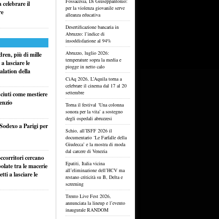
Fossacesia, Di Giuseppantonio:
celebrare il
per la violenza giovanile serve
re
alleanza educativa
Desertificazione bancaria in
Abruzzo: l’indice di
insoddisfazione al 94%
Abruzzo, luglio 2026:
ren, più di mille
temperature sopra la media e
a lasciare le
piogge in netto calo
alation della
CiAq 2026, L’Aquila torna a
celebrare il cinema dal 17 al 20
settembre
sciuti come mestiere
lenzio
Torna il festival ‘Una colonna
sonora per la vita’ a sostegno
degli ospedali abruzzesi
 Sodexo a Parigi per
Schio, all’ISFF 2026 il
documentario ‘Le Farfalle della
Giudecca’ e la mostra di moda
dal carcere di Venezia
ccorritori cercano
Epatiti, Italia vicina
olate tra le macerie
all’eliminazione dell’HCV ma
ti a lasciare le
restano criticità su B, Delta e
screening
Trento Live Fest 2026,
annunciata la lineup e l’evento
inaugurale RANDOM