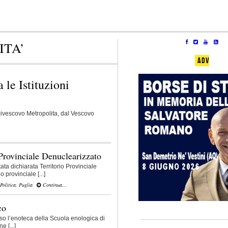
ITA’
ADV
 le Istituzioni
civescovo Metropolita, dal Vescovo
 Provinciale Denuclearizzato
tata dichiarata Territorio Provinciale
 provinciale [...]
Politica
,
Puglia
Continua...
co
sso l’enoteca della Scuola enologica di
 [...]