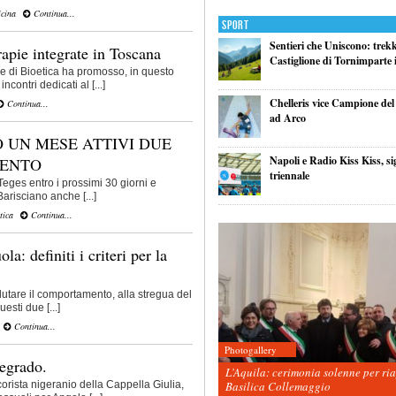
icina
Continua...
Sport
Sentieri che Uniscono: trek
rapie integrate in Toscana
Castiglione di Tornimparte i
di Bioetica ha promosso, in questo
ncontri dedicati al [...]
Chelleris vice Campione d
Continua...
ad Arco
 UN MESE ATTIVI DUE
Napoli e Radio Kiss Kiss, si
MENTO
triennale
eges entro i prossimi 30 giorni e
Barisciano anche [...]
tica
Continua...
la: definiti i criteri per la
lutare il comportamento, alla stregua del
esti due [...]
Continua...
Photogallery
egrado.
L’Aquila: cerimonia solenne per ri
rista nigeranio della Cappella Giulia,
Basilica Collemaggio