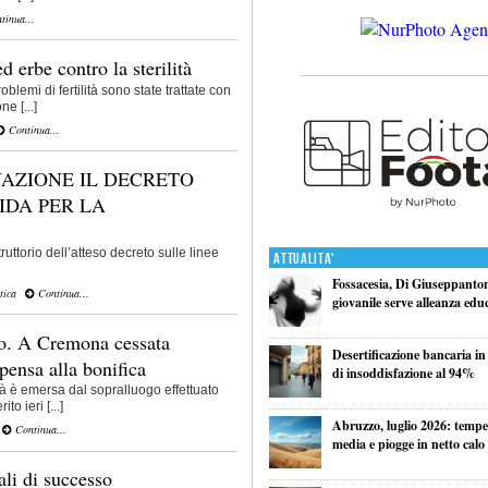
tinua...
 erbe contro la sterilità
lemi di fertilità sono state trattate con
e [...]
Continua...
AZIONE IL DECRETO
IDA PER LA
truttorio dell’atteso decreto sulle linee
Attualita'
Fossacesia, Di Giuseppantoni
tica
Continua...
giovanile serve alleanza edu
o. A Cremona cessata
Desertificazione bancaria in
pensa alla bonifica
di insoddisfazione al 94%
tà è emersa dal sopralluogo effettuato
to ieri [...]
Abruzzo, luglio 2026: tempe
Continua...
media e piogge in netto calo
ali di successo