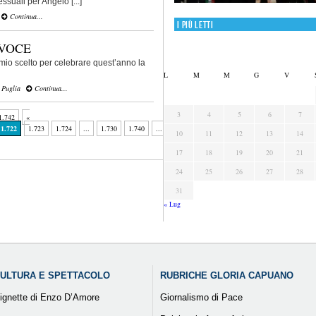
suali per Angelo [...]
Continua...
I più letti
 VOCE
omio scelto per celebrare quest’anno la
L
M
M
G
V
,
Puglia
Continua...
3
4
5
6
7
1.742
«
1.722
1.723
1.724
...
1.730
1.740
...
»
Ultima
10
11
12
13
14
17
18
19
20
21
24
25
26
27
28
31
« Lug
ULTURA E SPETTACOLO
RUBRICHE GLORIA CAPUANO
ignette di Enzo D’Amore
Giornalismo di Pace