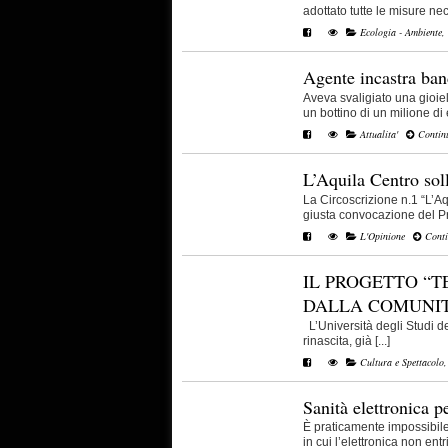
adottato tutte le misure nece
Ecologia - Ambiente
,
Agente incastra ban
Aveva svaligiato una gioie
un bottino di un milione di e
Attualita'
Continu
L’Aquila Centro sol
La Circoscrizione n.1 “L’Aq
giusta convocazione del Pre
L'Opinione
Conti
IL PROGETTO “
DALLA COMUNIT
L’Università degli Studi de
rinascita, già [...]
Cultura e Spettacolo
Sanità elettronica p
È praticamente impossibil
in cui l’elettronica non entri 