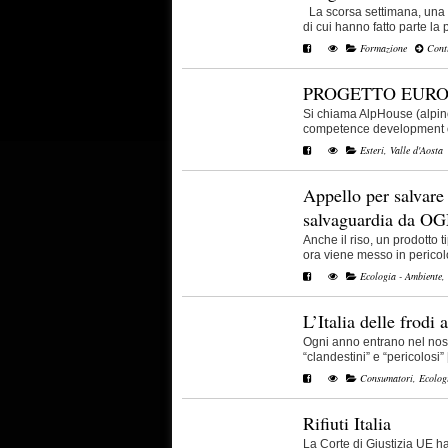
La scorsa settimana, una d
di cui hanno fatto parte la pr
Formazione
Conti
PROGETTO EURO
Si chiama AlpHouse (alpine
competence development of 
Esteri
,
Valle d'Aosta
Appello per salvare i
salvaguardia da O
Anche il riso, un prodotto 
ora viene messo in pericolo
Ecologia - Ambiente
,
L’Italia delle frodi 
Ogni anno entrano nel nost
“clandestini” e “pericolosi” [.
Consumatori
,
Ecolog
Rifiuti Italia
La Corte di Giustizia UE ha