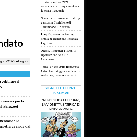
Trento Live Fest 2026,
annunciata la lineup completa e
la serata inaugurale
Sentieri che Uniscono: trekking
e natura a Castiglione di
Tornimparte il 2 agosto
L’Aquila, nasce La Factory,
scuola di recitazione ispirata a
Gigi Proietti
Atessa, inaugurati i lavori di
rigenerazione del CEA
Casanatura
Torna la Sagra della Ranocchia:
Ortucchio festeggia vent’anni di
tradizione, gusto e comunità
celebrare il
re
VIGNETTE DI ENZO
D'AMORE
“RENZI SFIDA L’EUROPA”,
na sonora per la
LA VIGNETTA SATIRICA DI
li abruzzesi
ENZO D’AMORE
umentario ‘Le
a mostra di moda dal