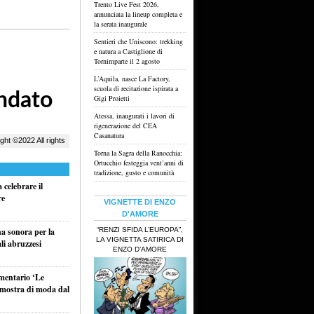
Trento Live Fest 2026,
annunciata la lineup completa e
la serata inaugurale
Sentieri che Uniscono: trekking
e natura a Castiglione di
Tornimparte il 2 agosto
L’Aquila, nasce La Factory,
scuola di recitazione ispirata a
Gigi Proietti
Atessa, inaugurati i lavori di
rigenerazione del CEA
Casanatura
Torna la Sagra della Ranocchia:
Ortucchio festeggia vent’anni di
tradizione, gusto e comunità
celebrare il
re
VIGNETTE DI ENZO
D'AMORE
“RENZI SFIDA L’EUROPA”,
na sonora per la
LA VIGNETTA SATIRICA DI
li abruzzesi
ENZO D’AMORE
umentario ‘Le
a mostra di moda dal