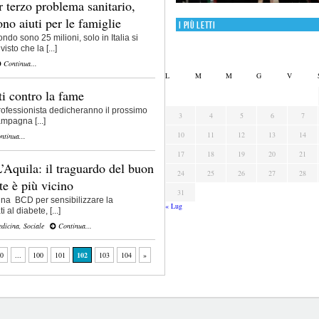
terzo problema sanitario,
ono aiuti per le famiglie
I più letti
ndo sono 25 milioni, solo in Italia si
sto che la [...]
Continua...
L
M
M
G
V
ti contro la fame
rofessionista dedicheranno il prossimo
3
4
5
6
7
mpagna [...]
10
11
12
13
14
tinua...
17
18
19
20
21
quila: il traguardo del buon
24
25
26
27
28
e è più vicino
31
gna BCD per sensibilizzare la
« Lug
 al diabete, [...]
edicina
,
Sociale
Continua...
0
...
100
101
102
103
104
»