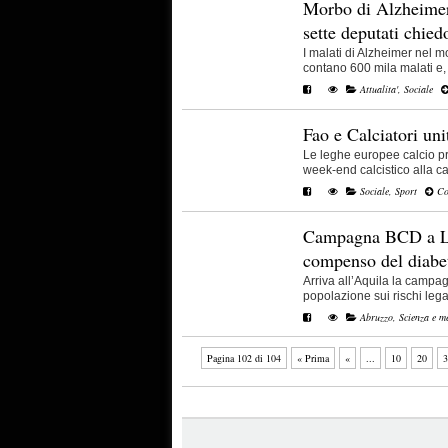
Morbo di Alzheimer 
sette deputati chied
I malati di Alzheimer nel mo
contano 600 mila malati e, vi
Attualita'
,
Sociale
Fao e Calciatori uni
Le leghe europee calcio p
week-end calcistico alla ca
Sociale
,
Sport
Con
Campagna BCD a L’A
compenso del diabet
Arriva all’Aquila la campa
popolazione sui rischi legati
Abruzzo
,
Scienza e m
Pagina 102 di 104
« Prima
«
...
10
20
3