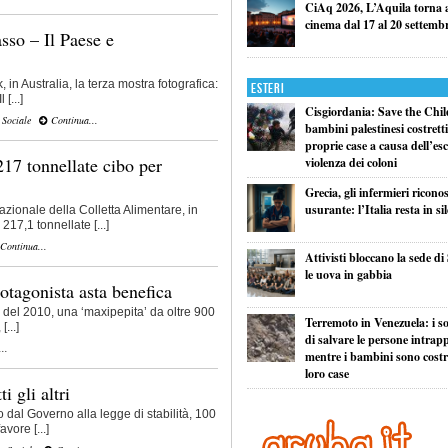
CiAq 2026, L’Aquila torna a 
cinema dal 17 al 20 settemb
sso – Il Paese e
in Australia, la terza mostra fotografica:
Esteri
[...]
Cisgiordania: Save the Child
,
Sociale
Continua...
bambini palestinesi costretti 
proprie case a causa dell’esc
17 tonnellate cibo per
violenza dei coloni
Grecia, gli infermieri ricono
usurante: l’Italia resta in si
zionale della Colletta Alimentare, in
17,1 tonnellate [...]
Continua...
Attivisti bloccano la sede di
le uova in gabbia
otagonista asta benefica
e del 2010, una ‘maxipepita’ da oltre 900
Terremoto in Venezuela: i so
...]
di salvare le persone intrapp
..
mentre i bambini sono costret
loro case
ti gli altri
al Governo alla legge di stabilità, 100
avore [...]