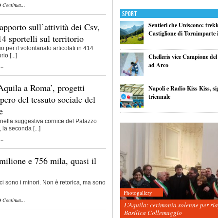
Continua...
Sport
pporto sull’attività dei Csv,
Sentieri che Uniscono: trek
Castiglione di Tornimparte i
14 sportelli sul territorio
o per il volontariato articolati in 414
rio [...]
Chelleris vice Campione d
ad Arco
..
Aquila a Roma’, progetti
Napoli e Radio Kiss Kiss, si
triennale
upero del tessuto sociale del
e
 nella suggestiva cornice del Palazzo
 la seconda [...]
..
milione e 756 mila, quasi il
i ci sono i minori. Non è retorica, ma sono
Photogallery
Continua...
L’Aquila: cerimonia solenne per ri
Basilica Collemaggio