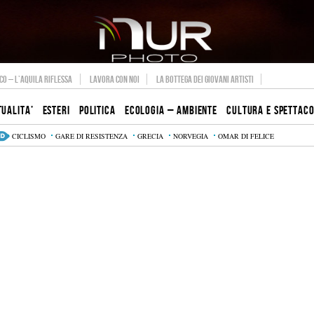
O – L’AQUILA RIFLESSA
LAVORA CON NOI
LA BOTTEGA DEI GIOVANI ARTISTI
TUALITA’
ESTERI
POLITICA
ECOLOGIA – AMBIENTE
CULTURA E SPETTAC
CICLISMO
GARE DI RESISTENZA
GRECIA
NORVEGIA
OMAR DI FELICE