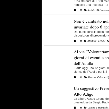
Una struttura di 1.600 metr
non solo una “risposta [...]
Sociale
Continua.
Non è cambiato nul
invariate dopo 6 apr
Dal punto di vista della no
disposizioni di prevenzione 
Attualita'
,
Sociale
Al via “Volontaria
giorni di eventi e sp
dell’Aquila
Parte oggi una tre giorni di
storico dell’Aquila per [...]
Abruzzo
,
Cultura e S
Un suggestivo Prese
Alto Adige
La Libera Associazione deg
presieduta da Sergio Paolo
Cultura e Spettacolo