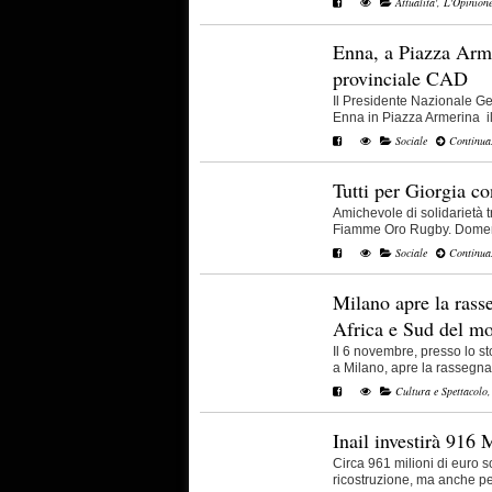
Attualita'
,
L'Opinion
Enna, a Piazza Arme
provinciale CAD
Il Presidente Nazionale G
Enna in Piazza Armerina il 
Sociale
Continua.
Tutti per Giorgia co
Amichevole di solidarietà
Fiamme Oro Rugby. Domeni
Sociale
Continua.
Milano apre la ras
Africa e Sud del m
Il 6 novembre, presso lo st
a Milano, apre la rassegna “
Cultura e Spettacolo
Inail investirà 916 
Circa 961 milioni di euro s
ricostruzione, ma anche per 