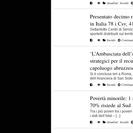
Attualita'
,
Sociale
Presentato decimo ra
in Italia 78 i Csv, 4
Settantotto Centri di Servizi
sportelli distribuiti sul territo
Sociale
Continua.
‘L’Ambasciata dell’
strategici per il rec
capoluogo abruzzes
Si è conclusa ieri a Roma,
dell’Aranciera di San Sisto,
Sociale
Continua.
Povertà minorile: 1 
70% risiede al Sud
Tra i più poveri tra i pover
i dati dell’Istat – [...]
Attualita'
,
Sociale