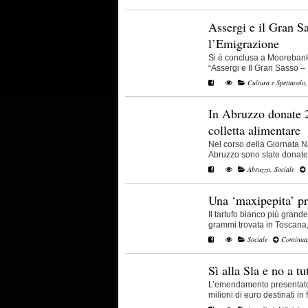
Assergi e il Gran Sa
l’Emigrazione
Si è conclusa a Moorebank, 
“Assergi e Il Gran Sasso – Il 
Cultura e Spettacolo
In Abruzzo donate 2
colletta alimentare
Nel corso della Giornata Na
Abruzzo sono state donate 2
Abruzzo
,
Sociale
Una ‘maxipepita’ pr
Il tartufo bianco più grand
grammi trovata in Toscana, [
Sociale
Continua.
Sì alla Sla e no a tut
L’emendamento presentato d
milioni di euro destinati in f