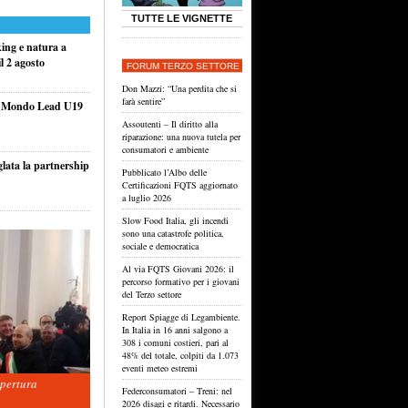
TUTTE LE VIGNETTE
king e natura a
l 2 agosto
FORUM TERZO SETTORE
Don Mazzi: “Una perdita che si
farà sentire”
el Mondo Lead U19
Assoutenti – Il diritto alla
riparazione: una nuova tutela per
consumatori e ambiente
glata la partnership
Pubblicato l’Albo delle
Certificazioni FQTS aggiornato
a luglio 2026
Slow Food Italia, gli incendi
sono una catastrofe politica,
sociale e democratica
Al via FQTS Giovani 2026: il
percorso formativo per i giovani
del Terzo settore
Report Spiagge di Legambiente.
In Italia in 16 anni salgono a
308 i comuni costieri, pari al
48% del totale, colpiti da 1.073
eventi meteo estremi
apertura
Federconsumatori – Treni: nel
2026 disagi e ritardi. Necessario