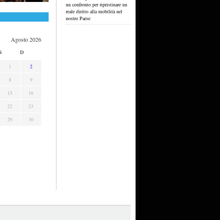
un confronto per ripristinare un
reale diritto alla mobilità nel
nostro Paese
Agosto 2026
S
D
1
2
8
9
15
16
22
23
29
30