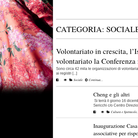
CATEGORIA:
SOCIAL
Volontariato in crescita, l’I
volontariato la Conferenza n
Sono circa 42 mila le organizzazioni di volontariato
ai registri [...]
Sociale
Continua...
Cheng e gli altri
Si terrà il giorno 16 dicem
Sericchi c/o Centro Direzion
Cultura e Spettacolo
Inaugurazione Casa d
associative per risp