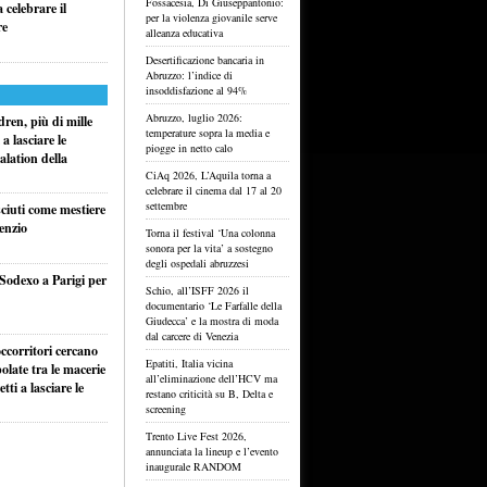
Fossacesia, Di Giuseppantonio:
celebrare il
per la violenza giovanile serve
re
alleanza educativa
Desertificazione bancaria in
Abruzzo: l’indice di
insoddisfazione al 94%
Abruzzo, luglio 2026:
ren, più di mille
temperature sopra la media e
a lasciare le
piogge in netto calo
alation della
CiAq 2026, L’Aquila torna a
celebrare il cinema dal 17 al 20
settembre
sciuti come mestiere
lenzio
Torna il festival ‘Una colonna
sonora per la vita’ a sostegno
degli ospedali abruzzesi
 Sodexo a Parigi per
Schio, all’ISFF 2026 il
documentario ‘Le Farfalle della
Giudecca’ e la mostra di moda
dal carcere di Venezia
ccorritori cercano
Epatiti, Italia vicina
olate tra le macerie
all’eliminazione dell’HCV ma
ti a lasciare le
restano criticità su B, Delta e
screening
Trento Live Fest 2026,
annunciata la lineup e l’evento
inaugurale RANDOM