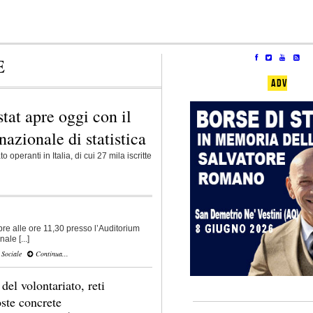
E
ADV
stat apre oggi con il
azionale di statistica
 operanti in Italia, di cui 27 mila iscritte
bre alle ore 11,30 presso l’Auditorium
ale [...]
,
Sociale
Continua...
el volontariato, reti
oste concrete