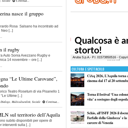
e
,
Sociale
Continua...
rina nasce il gruppo
erardo Rosa Salsano ha incontrato ad
Neo [...]
..
n il rugby
 tra Auto Sonia Avezzano Rugby e
ca 14 novembre – ore [...]
..
Cultura e Spettacolo
CiAq 2026, L’Aquila torna a 
segna “Le Ultime Carovane”,
cinema dal 17 al 20 settemb
ondo
orico Teatro Rosetum di via Pisanello 1
Torna il festival ‘Una colon
Le Ultime [...]
vita’ a sostegno degli ospeda
,
Dialogo
,
Multiculturalità
,
Sociale
Continua...
Schio, all’ISFF 2026 il doc
MLN sul territorio dell’Aquila
Farfalle della Giudecca’ e l
ono subito disponibili per opere di
carcere di Venezia
interventi sulla [...]