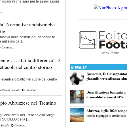
i quadrati che sarà per le associazioni
..
la! Normative antisismiche
ile
rmativa delle costruzioni, secondo le
antisismica, [...]
Continua...
mente ……fai la differenza”, 3
ettacoli nel centro storico
Attualita'
Fossacesia, Di Giuseppantoni
giovanile serve alleanza edu
 eventi e dibattiti nel cuore del centro
pettacolo
,
Sociale
Continua...
Desertificazione bancaria in
di insoddisfazione al 94%
pio Abruzzese nel Trentino
Abruzzo, luglio 2026: tempe
media e piogge in netto calo
li Abruzzesi del Trentino Alto Adige
 SCIULLO della [...]
,
Sociale
Continua...