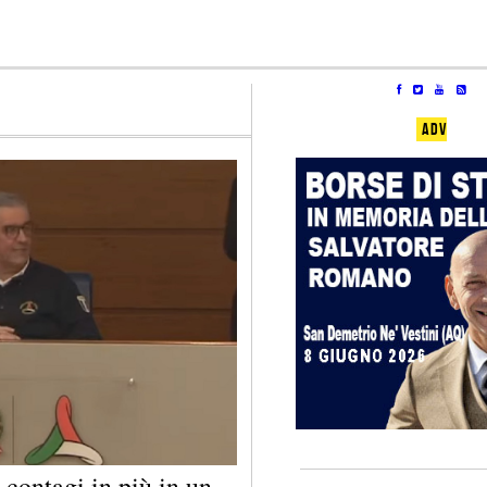
ADV
 contagi in più in un