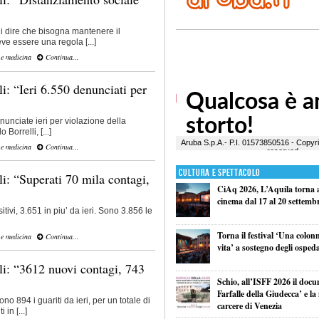
i dire che bisogna mantenere il
ve essere una regola [...]
 e medicina
Continua...
i: “Ieri 6.550 denunciati per
unciate ieri per violazione della
Borrelli, [...]
 e medicina
Continua...
Cultura e Spettacolo
i: “Superati 70 mila contagi,
CiAq 2026, L’Aquila torna a 
cinema dal 17 al 20 settemb
tivi, 3.651 in piu’ da ieri. Sono 3.856 le
Torna il festival ‘Una colon
 e medicina
Continua...
vita’ a sostegno degli ospeda
li: “3612 nuovi contagi, 743
Schio, all’ISFF 2026 il doc
Farfalle della Giudecca’ e l
ono 894 i guariti da ieri, per un totale di
carcere di Venezia
in [...]