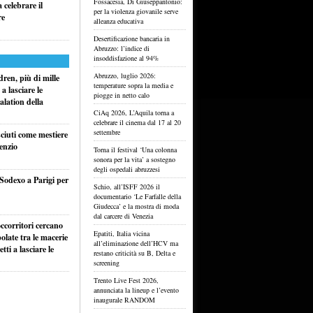
Fossacesia, Di Giuseppantonio:
celebrare il
per la violenza giovanile serve
re
alleanza educativa
Desertificazione bancaria in
Abruzzo: l’indice di
insoddisfazione al 94%
Abruzzo, luglio 2026:
ren, più di mille
temperature sopra la media e
a lasciare le
piogge in netto calo
alation della
CiAq 2026, L’Aquila torna a
celebrare il cinema dal 17 al 20
settembre
sciuti come mestiere
lenzio
Torna il festival ‘Una colonna
sonora per la vita’ a sostegno
degli ospedali abruzzesi
 Sodexo a Parigi per
Schio, all’ISFF 2026 il
documentario ‘Le Farfalle della
Giudecca’ e la mostra di moda
dal carcere di Venezia
ccorritori cercano
Epatiti, Italia vicina
olate tra le macerie
all’eliminazione dell’HCV ma
ti a lasciare le
restano criticità su B, Delta e
screening
Trento Live Fest 2026,
annunciata la lineup e l’evento
inaugurale RANDOM