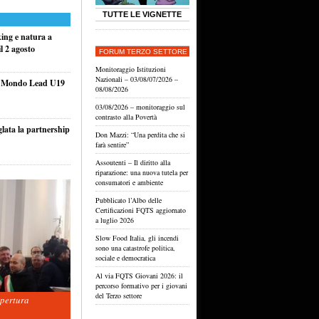
TUTTE LE VIGNETTE
king e natura a
l 2 agosto
FORUM TERZO SETTORE
Monitoraggio Istituzioni
Nazionali – 03/08/07/2026 –
el Mondo Lead U19
08/08/2026
03/08/2026 – monitoraggio sul
contrasto alla Povertà
glata la partnership
Don Mazzi: “Una perdita che si
farà sentire”
Assoutenti – Il diritto alla
riparazione: una nuova tutela per
consumatori e ambiente
Pubblicato l’Albo delle
Certificazioni FQTS aggiornato
a luglio 2026
Slow Food Italia, gli incendi
sono una catastrofe politica,
sociale e democratica
Al via FQTS Giovani 2026: il
percorso formativo per i giovani
del Terzo settore
apertura