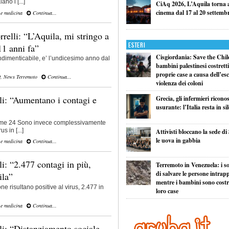
ano i [...]
CiAq 2026, L’Aquila torna a 
cinema dal 17 al 20 settemb
 e medicina
Continua...
relli: “L’Aquila, mi stringo a
Esteri
11 anni fa”
Cisgiordania: Save the Child
ndimenticabile, e’ l’undicesimo anno dal
bambini palestinesi costretti 
proprie case a causa dell’esc
O
,
News Terremoto
Continua...
violenza dei coloni
li: “Aumentano i contagi e
Grecia, gli infermieri ricono
usurante: l’Italia resta in si
ltime 24 Sono invece complessivamente
s in [...]
Attivisti bloccano la sede di
le uova in gabbia
 e medicina
Continua...
i: “2.477 contagi in più,
Terremoto in Venezuela: i so
di salvare le persone intrapp
ila”
mentre i bambini sono costret
 risultano positive al virus, 2.477 in
loro case
 e medicina
Continua...
li: “Distanziamento sociale