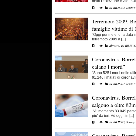
della Protezione civile. “Cal
IN RILIEVO
,
Scienza
Terremoto 2009. Bor
famiglie vittime di 
“Oggi per me e’ una data i
terremoto 2009 a [...]
Abruzzo
,
IN RILIEV
Coronavirus. Borrel
calano i morti”
“Sono 525 i morti nelle u
91.246 i malati di coronaviru
IN RILIEVO
,
Scienza
Coronavirus. Borrell
salgono a oltre 83m
“Al momento 83.049 persone
piu’ da ieri. Ad oggi, in [...]
IN RILIEVO
,
Scienza
Coronavirus. Borrel