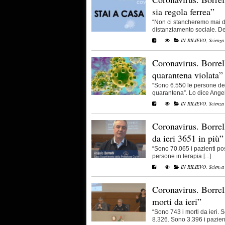
sia regola ferrea”
“Non ci stancheremo mai d
distanziamento sociale. De
IN RILIEVO
,
Scienza
Coronavirus. Borrell
quarantena violata”
“Sono 6.550 le persone den
quarantena”. Lo dice Angelo 
IN RILIEVO
,
Scienza
Coronavirus. Borrell
da ieri 3651 in più”
“Sono 70.065 i pazienti posi
persone in terapia [...]
IN RILIEVO
,
Scienza
Coronavirus. Borrel
morti da ieri”
“Sono 743 i morti da ieri. S
8.326. Sono 3.396 i pazienti 