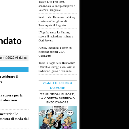
Trento Live Fest 2026,
annunciata la lineup completa e
la serata inaugurale
Sentieri che Uniscono: trekking
e natura a Castiglione di
Tornimparte il 2 agosto
L’Aquila, nasce La Factory,
scuola di recitazione ispirata a
Gigi Proietti
Atessa, inaugurati i lavori di
rigenerazione del CEA
Casanatura
Torna la Sagra della Ranocchia:
Ortucchio festeggia vent’anni di
tradizione, gusto e comunità
celebrare il
re
VIGNETTE DI ENZO
D'AMORE
“RENZI SFIDA L’EUROPA”,
na sonora per la
LA VIGNETTA SATIRICA DI
li abruzzesi
ENZO D’AMORE
umentario ‘Le
a mostra di moda dal