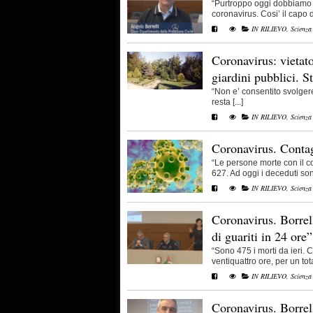
“Purtroppo oggi dobbiamo 
coronavirus. Cosi’ il capo de
IN RILIEVO
,
Scienza
Coronavirus: vietato
giardini pubblici. St
“Non e’ consentito svolgere 
resta [...]
IN RILIEVO
,
Scienza
Coronavirus. Contag
“Le persone morte con il c
627. Ad oggi i deceduti sono
IN RILIEVO
,
Scienza
Coronavirus. Borrel
di guariti in 24 ore”
“Sono 475 i morti da ieri. C
ventiquattro ore, per un total
IN RILIEVO
,
Scienza
Coronavirus. Borrell