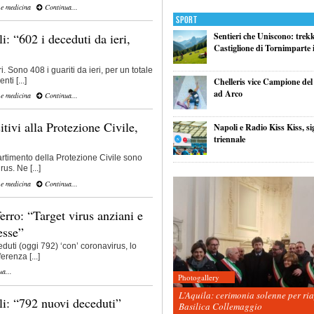
 e medicina
Continua...
Sport
i: “602 i deceduti da ieri,
Sentieri che Uniscono: trek
Castiglione di Tornimparte i
. Sono 408 i guariti da ieri, per un totale
ti [...]
Chelleris vice Campione d
ad Arco
 e medicina
Continua...
tivi alla Protezione Civile,
Napoli e Radio Kiss Kiss, si
triennale
artimento della Protezione Civile sono
rus. Ne [...]
 e medicina
Continua...
erro: “Target virus anziani e
esse”
duti (oggi 792) ‘con’ coronavirus, lo
renza [...]
a...
Photogallery
L’Aquila: cerimonia solenne per ri
li: “792 nuovi deceduti”
Basilica Collemaggio