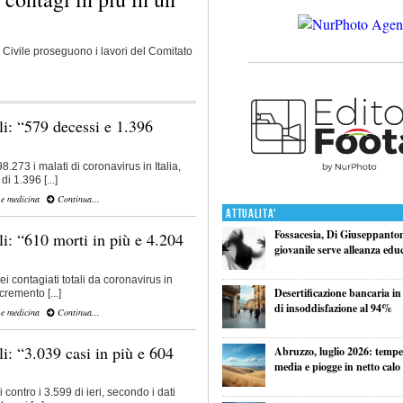
 Civile proseguono i lavori del Comitato
li: “579 decessi e 1.396
273 i malati di coronavirus in Italia,
i 1.396 [...]
 e medicina
Continua...
Attualita'
Fossacesia, Di Giuseppantoni
li: “610 morti in più e 4.204
giovanile serve alleanza edu
 contagiati totali da coronavirus in
Desertificazione bancaria in
ncremento [...]
di insoddisfazione al 94%
 e medicina
Continua...
i: “3.039 casi in più e 604
Abruzzo, luglio 2026: tempe
media e piogge in netto calo
contro i 3.599 di ieri, secondo i dati