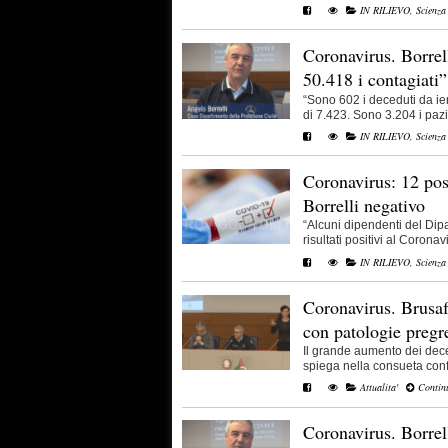
IN RILIEVO
,
Scienza
Coronavirus. Borrell
50.418 i contagiati”
“Sono 602 i deceduti da ieri
di 7.423. Sono 3.204 i pazien
IN RILIEVO
,
Scienza
Coronavirus: 12 posi
Borrelli negativo
“Alcuni dipendenti del Dip
risultati positivi al Coronavi
IN RILIEVO
,
Scienza
Coronavirus. Brusaf
con patologie pregr
Il grande aumento dei dece
spiega nella consueta confe
Attualita'
Continu
Coronavirus. Borrel