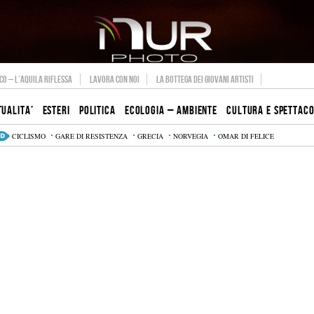
O – L’AQUILA RIFLESSA
LAVORA CON NOI
LA BOTTEGA DEI GIOVANI ARTISTI
TUALITA’
ESTERI
POLITICA
ECOLOGIA – AMBIENTE
CULTURA E SPETTAC
CICLISMO
GARE DI RESISTENZA
GRECIA
NORVEGIA
OMAR DI FELICE