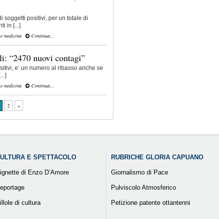
 soggetti positivi, per un totale di
 in [...]
 e medicina
Continua...
li: “2470 nuovi contagi”
sitivi, e’ un numero al ribasso anche se
..]
 e medicina
Continua...
2
»
ULTURA E SPETTACOLO
RUBRICHE GLORIA CAPUANO
ignette di Enzo D’Amore
Giornalismo di Pace
eportage
Pulviscolo Atmosferico
illole di cultura
Petizione patente ottantenni