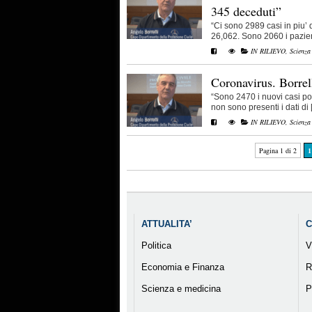
345 deceduti”
“Ci sono 2989 casi in piu’ di
26,062. Sono 2060 i pazienti
IN RILIEVO
,
Scienza
Coronavirus. Borrel
“Sono 2470 i nuovi casi po
non sono presenti i dati di [.
IN RILIEVO
,
Scienza
Pagina 1 di 2
1
ATTUALITA’
C
Politica
V
Economia e Finanza
R
Scienza e medicina
P