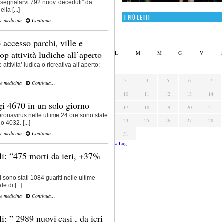
segnalarvi 792 nuovi deceduti” da
lla [...]
I più letti
 e medicina
Continua...
 accesso parchi, ville e
op attività ludiche all’aperto
L
M
M
G
V
attivita’ ludica o ricreativa all’aperto;
3
4
5
6
7
 e medicina
Continua...
10
11
12
13
14
i 4670 in un solo giorno
17
18
19
20
21
oronavirus nelle ultime 24 ore sono state
24
25
26
27
28
 4032. [...]
 e medicina
Continua...
31
« Lug
li: “475 morti da ieri, +37%
i sono stati 1084 guariti nelle ultime
e di [...]
 e medicina
Continua...
i: ” 2989 nuovi casi , da ieri