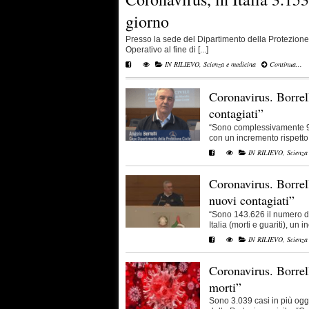
giorno
Presso la sede del Dipartimento della Protezione
Operativo al fine di [...]
IN RILIEVO
,
Scienza e medicina
Continua...
Coronavirus. Borrel
contagiati”
“Sono complessivamente 98.
con un incremento rispetto d
IN RILIEVO
,
Scienza
Coronavirus. Borrel
nuovi contagiati”
“Sono 143.626 il numero dei
Italia (morti e guariti), un i
IN RILIEVO
,
Scienza
Coronavirus. Borrell
morti”
Sono 3.039 casi in più oggi 