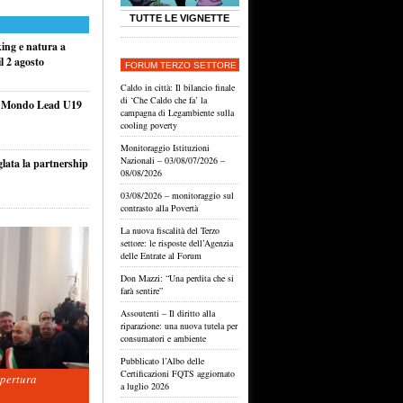
TUTTE LE VIGNETTE
king e natura a
l 2 agosto
FORUM TERZO SETTORE
Caldo in città: Il bilancio finale
di ‘Che Caldo che fa’ la
el Mondo Lead U19
campagna di Legambiente sulla
cooling poverty
Monitoraggio Istituzioni
Nazionali – 03/08/07/2026 –
glata la partnership
08/08/2026
03/08/2026 – monitoraggio sul
contrasto alla Povertà
La nuova fiscalità del Terzo
settore: le risposte dell’Agenzia
delle Entrate al Forum
Don Mazzi: “Una perdita che si
farà sentire”
Assoutenti – Il diritto alla
riparazione: una nuova tutela per
consumatori e ambiente
Pubblicato l’Albo delle
Certificazioni FQTS aggiornato
apertura
a luglio 2026