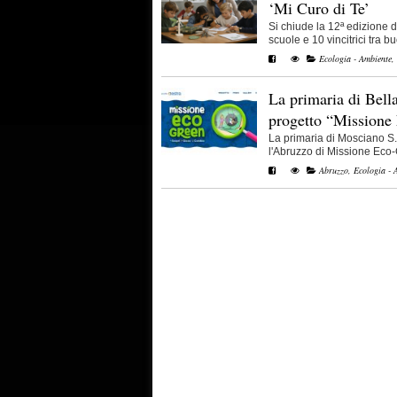
‘Mi Curo di Te’
Si chiude la 12ª edizione d
scuole e 10 vincitrici tra buo
Ecologia - Ambiente
,
La primaria di Bell
progetto “Missione
La primaria di Mosciano S. 
l'Abruzzo di Missione Eco-G
Abruzzo
,
Ecologia - 