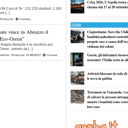
CiAq 2026, L’Aquila torna a 
cinema dal 17 al 20 settemb
i Mi Curo di Te : 132.220 studenti, 1.160
ni [...]
Formazione
Continua...
Esteri
ante vince in Abruzzo il
Cisgiordania: Save the Child
bambini palestinesi costretti 
 Eco-Green”
proprie case a causa dell’esc
Angelo-Bellante è la vincitrice per
violenza dei coloni
reen : premio da [...]
Grecia, gli infermieri ricono
Ambiente
,
Formazione
,
IN RILIEVO
Continua...
usurante: l’Italia resta in si
Attivisti bloccano la sede di
le uova in gabbia
Terremoto in Venezuela: i so
di salvare le persone intrapp
mentre i bambini sono costret
loro case