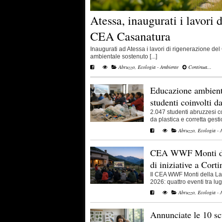
Atessa, inaugurati i lavori 
CEA Casanatura
Inaugurati ad Atessa i lavori di rigenerazione d
ambientale sostenuto [...]
Abruzzo
,
Ecologia - Ambiente
Continua...
Educazione ambient
studenti coinvolti d
2.047 studenti abruzzesi co
da plastica e corretta gestio
Abruzzo
,
Ecologia - 
CEA WWF Monti del
di iniziative a Corti
Il CEA WWF Monti della La
2026: quattro eventi tra lugl
Abruzzo
,
Ecologia - 
Annunciate le 10 scu