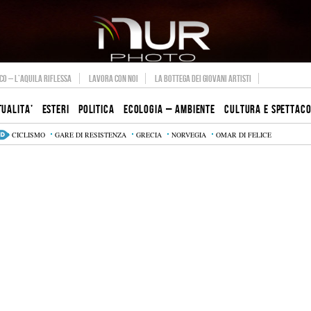
O – L’AQUILA RIFLESSA
LAVORA CON NOI
LA BOTTEGA DEI GIOVANI ARTISTI
TUALITA’
ESTERI
POLITICA
ECOLOGIA – AMBIENTE
CULTURA E SPETTAC
CICLISMO
GARE DI RESISTENZA
GRECIA
NORVEGIA
OMAR DI FELICE