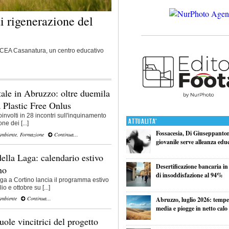
di rigenerazione del
el CEA Casanatura, un centro educativo
ale in Abruzzo: oltre duemila
a Plastic Free Onlus
involti in 28 incontri sull'inquinamento
Attualita'
ne dei [...]
Fossacesia, Di Giuseppantoni
Ambiente
,
Formazione
Continua...
giovanile serve alleanza edu
la Laga: calendario estivo
Desertificazione bancaria in
no
di insoddisfazione al 94%
ga a Cortino lancia il programma estivo
io e ottobre su [...]
Ambiente
Continua...
Abruzzo, luglio 2026: tempe
media e piogge in netto calo
ole vincitrici del progetto