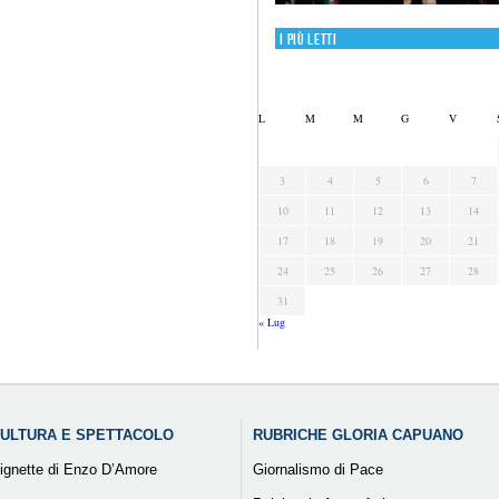
I più letti
L
M
M
G
V
3
4
5
6
7
10
11
12
13
14
17
18
19
20
21
24
25
26
27
28
31
« Lug
ULTURA E SPETTACOLO
RUBRICHE GLORIA CAPUANO
ignette di Enzo D’Amore
Giornalismo di Pace