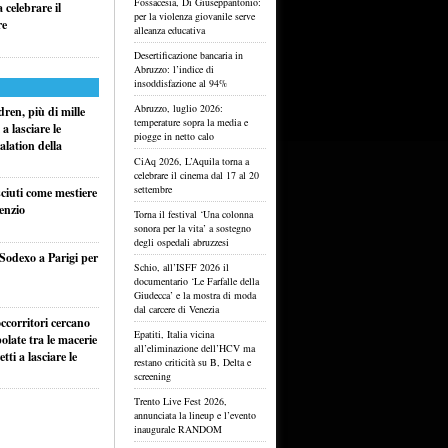
Fossacesia, Di Giuseppantonio:
celebrare il
per la violenza giovanile serve
re
alleanza educativa
Desertificazione bancaria in
Abruzzo: l’indice di
insoddisfazione al 94%
Abruzzo, luglio 2026:
ren, più di mille
temperature sopra la media e
a lasciare le
piogge in netto calo
alation della
CiAq 2026, L’Aquila torna a
celebrare il cinema dal 17 al 20
settembre
sciuti come mestiere
lenzio
Torna il festival ‘Una colonna
sonora per la vita’ a sostegno
degli ospedali abruzzesi
 Sodexo a Parigi per
Schio, all’ISFF 2026 il
documentario ‘Le Farfalle della
Giudecca’ e la mostra di moda
dal carcere di Venezia
ccorritori cercano
Epatiti, Italia vicina
olate tra le macerie
all’eliminazione dell’HCV ma
ti a lasciare le
restano criticità su B, Delta e
screening
Trento Live Fest 2026,
annunciata la lineup e l’evento
inaugurale RANDOM