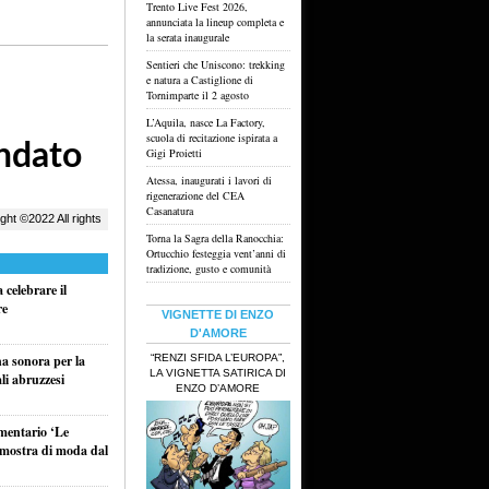
Trento Live Fest 2026,
annunciata la lineup completa e
la serata inaugurale
Sentieri che Uniscono: trekking
e natura a Castiglione di
Tornimparte il 2 agosto
L’Aquila, nasce La Factory,
scuola di recitazione ispirata a
Gigi Proietti
Atessa, inaugurati i lavori di
rigenerazione del CEA
Casanatura
Torna la Sagra della Ranocchia:
Ortucchio festeggia vent’anni di
tradizione, gusto e comunità
celebrare il
re
VIGNETTE DI ENZO
D'AMORE
“RENZI SFIDA L’EUROPA”,
na sonora per la
LA VIGNETTA SATIRICA DI
li abruzzesi
ENZO D’AMORE
umentario ‘Le
a mostra di moda dal