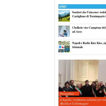
Sport
Sentieri che Uniscono: trek
Castiglione di Tornimparte i
Chelleris vice Campione d
ad Arco
Napoli e Radio Kiss Kiss, si
triennale
Photogallery
L’Aquila: cerimonia solenne per ri
Basilica Collemaggio