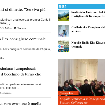
Sport
ti si dimette: “Serviva più
Sentieri che Uniscono: trek
Castiglione di Tornimparte i
sioni con una lettera al premier Conte il
nzo [...]
Chelleris vice Campione d
EVO
,
Politica
Continua...
ad Arco
 l’ex consigliere comunale
Napoli e Radio Kiss Kiss, si
triennale
ni l’ex consigliere comunale dell’Aquila,
a...
 (sindaco Lampedusa):
il becchino di turno che
o di Lampedusa, è intervenuto ai
L’Italia s’è [...]
Photogallery
Continua...
L’Aquila: cerimonia solenne per ri
Basilica Collemaggio
a vera evasione è quella