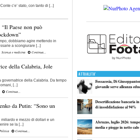
onte c’e’ stato, con tanto di [...]
 “Il Paese non può
lockdown”
mpo, dobbiamo agire mettendo in
sarie a scongiurare [...]
,
Scienza e medicina
Continua...
ice della Calabria, Jole
Attualita'
la governatrice della Calabria. Da tempo
Fossacesia, Di Giuseppantoni
mani, [...]
giovanile serve alleanza edu
Continua...
Desertificazione bancaria in
henko da Putin: “Sono un
di insoddisfazione al 94%
n miliardo e mezzo di dollari e un
Abruzzo, luglio 2026: tempe
ire se la [...]
media e piogge in netto calo
Politica
Continua...