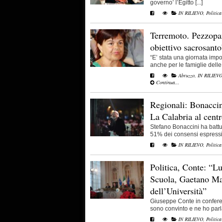
governo’ l’Egitto [...]
IN RILIEVO
,
Politica
Terremoto. Pezzopan
obiettivo sacrosanto
“E’ stata una giornata impo
anche per le famiglie delle [
Abruzzo
,
IN RILIEV
Continua...
Regionali: Bonacci
La Calabria al cent
Stefano Bonaccini ha battu
51% dei consensi espressi da
IN RILIEVO
,
Politica
Politica, Conte: “L
Scuola, Gaetano Ma
dell’Università”
Giuseppe Conte in confere
sono convinto e ne ho parla
IN RILIEVO
,
Politica