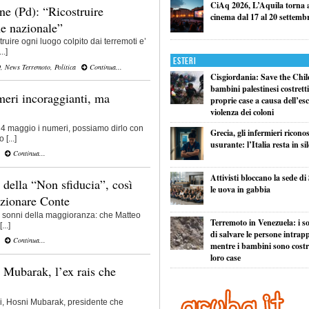
CiAq 2026, L’Aquila torna a 
e (Pd): “Ricostruire
cinema dal 17 al 20 settemb
e nazionale”
truire ogni luogo colpito dai terremoti e’
..]
Esteri
O
,
News Terremoto
,
Politica
Continua...
Cisgiordania: Save the Child
bambini palestinesi costretti 
eri incoraggianti, ma
proprie case a causa dell’esc
violenza dei coloni
 4 maggio i numeri, possiamo dirlo con
Grecia, gli infermieri ricono
[...]
usurante: l’Italia resta in si
Continua...
Attivisti bloccano la sede di
 della “Non sfiducia”, così
le uova in gabbia
izionare Conte
 i sonni della maggioranza: che Matteo
Terremoto in Venezuela: i so
...]
di salvare le persone intrapp
Continua...
mentre i bambini sono costret
loro case
 Mubarak, l’ex rais che
nni, Hosni Mubarak, presidente che