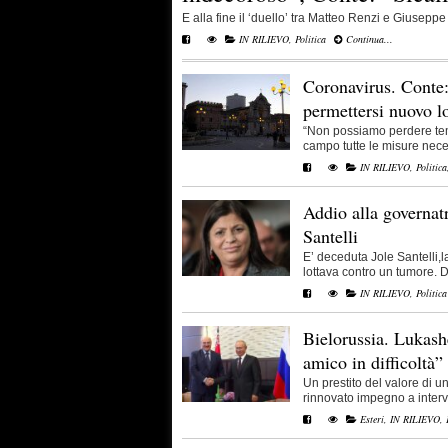
E alla fine il ‘duello’ tra Matteo Renzi e Giuseppe C
IN RILIEVO
,
Politica
Continua...
Coronavirus. Conte:
permettersi nuovo 
“Non possiamo perdere te
campo tutte le misure neces
IN RILIEVO
,
Politica
Addio alla governatr
Santelli
E’ deceduta Jole Santelli,
lottava contro un tumore. Do
IN RILIEVO
,
Politica
Bielorussia. Lukas
amico in difficoltà”
Un prestito del valore di u
rinnovato impegno a interven
Esteri
,
IN RILIEVO
,