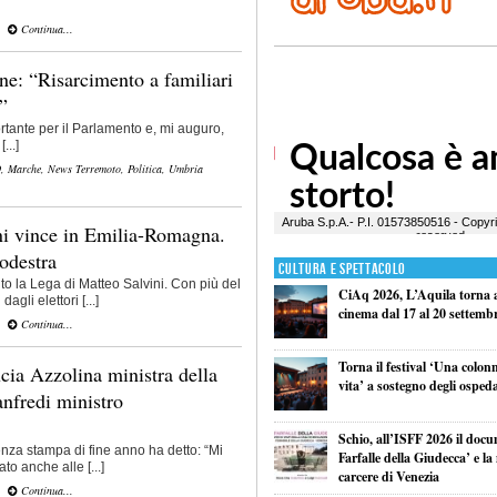
Continua...
e: “Risarcimento a familiari
”
rtante per il Parlamento e, mi auguro,
...]
O
,
Marche
,
News Terremoto
,
Politica
,
Umbria
ni vince in Emilia-Romagna.
rodestra
Cultura e Spettacolo
to la Lega di Matteo Salvini. Con più del
CiAq 2026, L’Aquila torna a 
gli elettori [...]
cinema dal 17 al 20 settemb
Continua...
Torna il festival ‘Una colon
ucia Azzolina ministra della
vita’ a sostegno degli ospeda
nfredi ministro
Schio, all’ISFF 2026 il doc
nza stampa di fine anno ha detto: “Mi
Farfalle della Giudecca’ e l
to anche alle [...]
carcere di Venezia
Continua...