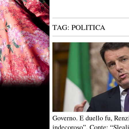
TAG:
POLITICA
Governo. E duello fu, Renz
indecoroso”, Conte: “Sleal