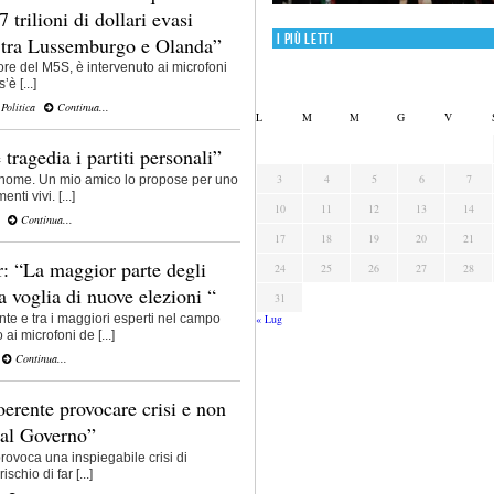
7 trilioni di dollari evasi
I più letti
o tra Lussemburgo e Olanda”
re del M5S, è intervenuto ai microfoni
’è [...]
,
Politica
Continua...
L
M
M
G
V
 tragedia i partiti personali”
3
4
5
6
7
mo nome. Un mio amico lo propose per uno
nti vivi. [...]
10
11
12
13
14
Continua...
17
18
19
20
21
 “La maggior parte degli
24
25
26
27
28
a voglia di nuove elezioni “
31
« Lug
e e tra i maggiori esperti nel campo
ai microfoni de [...]
Continua...
coerente provocare crisi e non
 al Governo”
rovoca una inspiegabile crisi di
schio di far [...]