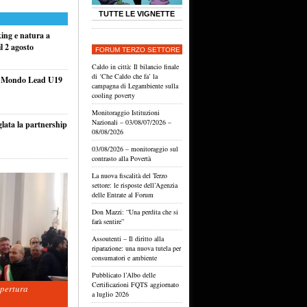
TUTTE LE VIGNETTE
king e natura a
l 2 agosto
FORUM TERZO SETTORE
Caldo in città: Il bilancio finale
di ‘Che Caldo che fa’ la
el Mondo Lead U19
campagna di Legambiente sulla
cooling poverty
Monitoraggio Istituzioni
Nazionali – 03/08/07/2026 –
glata la partnership
08/08/2026
03/08/2026 – monitoraggio sul
contrasto alla Povertà
La nuova fiscalità del Terzo
settore: le risposte dell’Agenzia
delle Entrate al Forum
Don Mazzi: “Una perdita che si
farà sentire”
Assoutenti – Il diritto alla
riparazione: una nuova tutela per
consumatori e ambiente
Pubblicato l’Albo delle
Certificazioni FQTS aggiornato
apertura
a luglio 2026