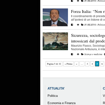
IN RILIEVO
,
Politica
Forza Italia: “Non 
Il coordinamento di preside
all’ipotesi di un listone di c
IN RILIEVO
,
Politica
Sicurezza, sociologo
intossicati dal prod
Maurizio Fiasco, Sociolog
Nazionale Antiusura, è inter
Scienza e medicina
Pagina 5 di 32
« Prima
«
...
3
4
5
6
ATTUALITA’
C
Politica
V
Economia e Finanza
R