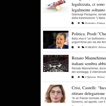
legalizzata, ci sono 
legalmente soltant
Gianluigi Paragone, senato
della trasmissione “L’Italia s
Economia e Finanza
Politica. Prodi:”Che
Italia viva è “un bellissi
yogurt forse per via dei ferme
IN RILIEVO
,
Politica
Renato Mannehimer:
italiani sembra abbi
Renato Mannehimer, docent
dei sondaggi, è intervenuto 
L'Opinione
,
Politica
Crisi, Castelli: “In
ritirare delegazione
“In un Paese normale chi p
Governo, ad agosto, con il ri