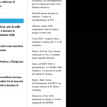
Fossacesia, Di Giuseppantonio:
celebrare il
per la violenza giovanile serve
re
alleanza educativa
Desertificazione bancaria in
Abruzzo: l’indice di
insoddisfazione al 94%
Abruzzo, luglio 2026:
ren, più di mille
temperature sopra la media e
a lasciare le
piogge in netto calo
alation della
CiAq 2026, L’Aquila torna a
celebrare il cinema dal 17 al 20
settembre
sciuti come mestiere
lenzio
Torna il festival ‘Una colonna
sonora per la vita’ a sostegno
degli ospedali abruzzesi
 Sodexo a Parigi per
Schio, all’ISFF 2026 il
documentario ‘Le Farfalle della
Giudecca’ e la mostra di moda
dal carcere di Venezia
ccorritori cercano
Epatiti, Italia vicina
olate tra le macerie
all’eliminazione dell’HCV ma
ti a lasciare le
restano criticità su B, Delta e
screening
Trento Live Fest 2026,
annunciata la lineup e l’evento
inaugurale RANDOM