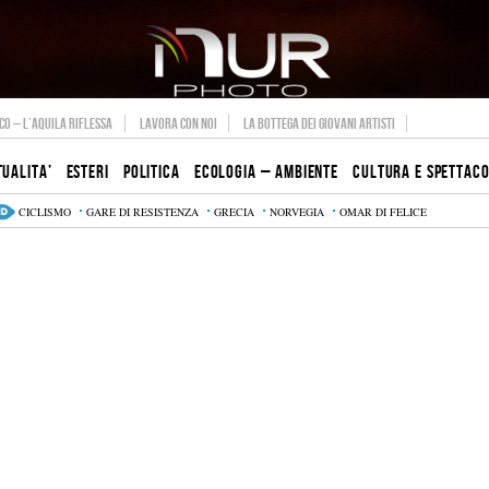
O – L’AQUILA RIFLESSA
LAVORA CON NOI
LA BOTTEGA DEI GIOVANI ARTISTI
TUALITA’
ESTERI
POLITICA
ECOLOGIA – AMBIENTE
CULTURA E SPETTAC
CICLISMO
GARE DI RESISTENZA
GRECIA
NORVEGIA
OMAR DI FELICE