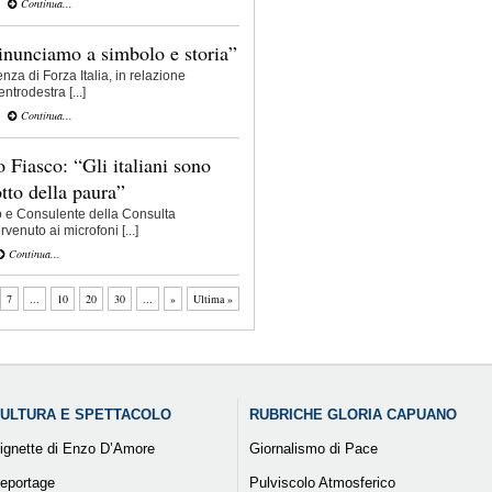
Continua...
rinunciamo a simbolo e storia”
nza di Forza Italia, in relazione
entrodestra [...]
Continua...
 Fiasco: “Gli italiani sono
otto della paura”
o e Consulente della Consulta
venuto ai microfoni [...]
Continua...
7
...
10
20
30
...
»
Ultima »
ULTURA E SPETTACOLO
RUBRICHE GLORIA CAPUANO
ignette di Enzo D’Amore
Giornalismo di Pace
eportage
Pulviscolo Atmosferico