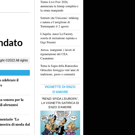
Trento Live Fest 2026,
annunciata la lineup completa e
la serata inaugurale
Sentieri che Uniscono: trekking
e natura a Castiglione di
Tornimparte il 2 agosto
L’Aquila, nasce La Factory,
scuola di recitazione ispirata a
Gigi Proietti
Atessa, inaugurati i lavori di
rigenerazione del CEA
Casanatura
Torna la Sagra della Ranocchia:
Ortucchio festeggia vent’anni di
tradizione, gusto e comunità
celebrare il
re
VIGNETTE DI ENZO
D'AMORE
“RENZI SFIDA L’EUROPA”,
na sonora per la
LA VIGNETTA SATIRICA DI
li abruzzesi
ENZO D’AMORE
umentario ‘Le
a mostra di moda dal