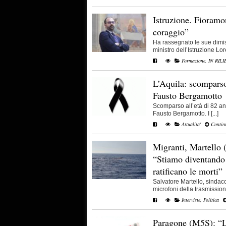
Istruzione. Fioramon
coraggio”
Ha rassegnato le sue dimis
ministro dell’Istruzione Lore
Formazione
,
IN RILI
L’Aquila: scomparso
Fausto Bergamotto
Scomparso all’età di 82 an
Fausto Bergamotto. I [...]
Attualita'
Continu
Migranti, Martello
“Stiamo diventando 
ratificano le morti”
Salvatore Martello, sindac
microfoni della trasmissione “
Interviste
,
Politica
Paragone (M5S): “L