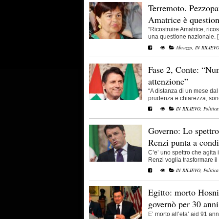
Terremoto. Pezzopan
Amatrice è question
“Ricostruire Amatrice, ricos
una questione nazionale. [.
Abruzzo
,
IN RILIEV
Fase 2, Conte: “Num
attenzione”
“A distanza di un mese dal
prudenza e chiarezza, sono 
IN RILIEVO
,
Politica
Governo: Lo spettro
Renzi punta a cond
C’e’ uno spettro che agita
Renzi voglia trasformare il [
IN RILIEVO
,
Politica
Egitto: morto Hosni
governò per 30 anni
E’ morto all’eta’ aid 91 a