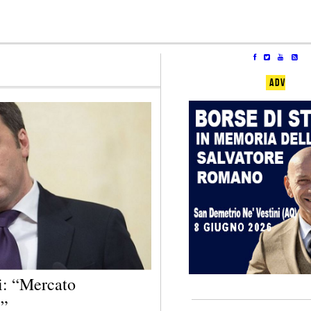
ADV
i: “Mercato
i”