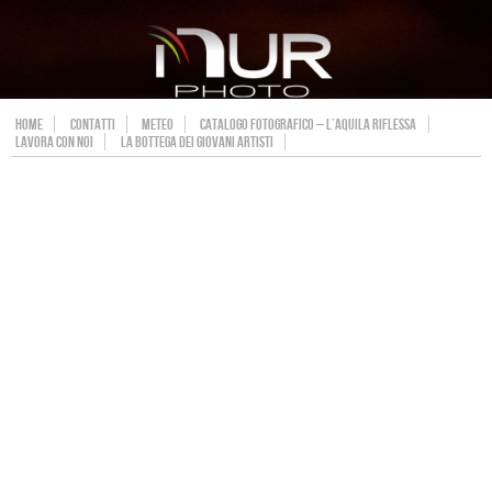
HOME
CONTATTI
METEO
CATALOGO FOTOGRAFICO – L’AQUILA RIFLESSA
LAVORA CON NOI
LA BOTTEGA DEI GIOVANI ARTISTI