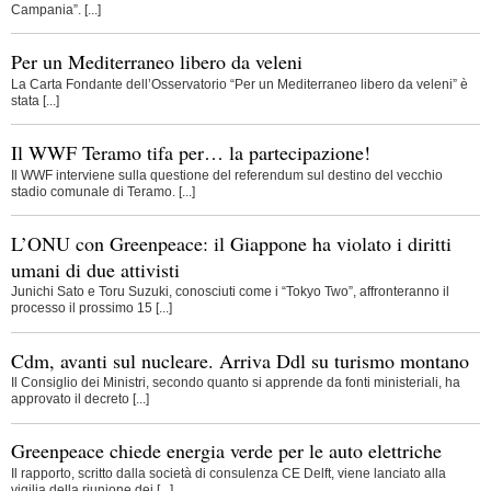
Campania”. [...]
Per un Mediterraneo libero da veleni
La Carta Fondante dell’Osservatorio “Per un Mediterraneo libero da veleni” è
stata [...]
Il WWF Teramo tifa per… la partecipazione!
Il WWF interviene sulla questione del referendum sul destino del vecchio
stadio comunale di Teramo. [...]
L’ONU con Greenpeace: il Giappone ha violato i diritti
umani di due attivisti
Junichi Sato e Toru Suzuki, conosciuti come i “Tokyo Two”, affronteranno il
processo il prossimo 15 [...]
Cdm, avanti sul nucleare. Arriva Ddl su turismo montano
Il Consiglio dei Ministri, secondo quanto si apprende da fonti ministeriali, ha
approvato il decreto [...]
Greenpeace chiede energia verde per le auto elettriche
Il rapporto, scritto dalla società di consulenza CE Delft, viene lanciato alla
vigilia della riunione dei [...]