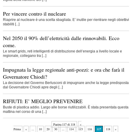
Per vincere contro il nucleare
Riaprire al nucleare è una scelta sbagliata. E’ inutile per rientrare negli obiettivi
stabiliti [...]
Nel 2050 il 90% dell’elettricità dalle rinnovabili. Ecco
come.
Le smart grids, reti intelligenti di distribuzione dell’energia a livello locale e
regionale, collegano tra [...]
Impugnata la legge regionale anti-pozzi: e ora che farà il
Governatore Chiodi?
La decisione del Governo Berlusconi di impugnare anche la legge predisposta
dal Governatore Chiodi apre degli [...]
RIFIUTI: E’ MEGLIO PREVENIRE
Buste di plastica addio. Largo alle borse riutilizzabili. È stata presentata questa
mattina nel corso di una [...]
Pagina 117 di 118
«
Prima
«
...
10
20
30
...
114
115
116
117
118
»