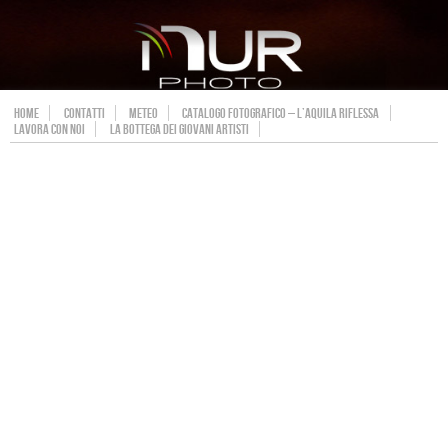
HOME
CONTATTI
METEO
CATALOGO FOTOGRAFICO – L’AQUILA RIFLESSA
LAVORA CON NOI
LA BOTTEGA DEI GIOVANI ARTISTI