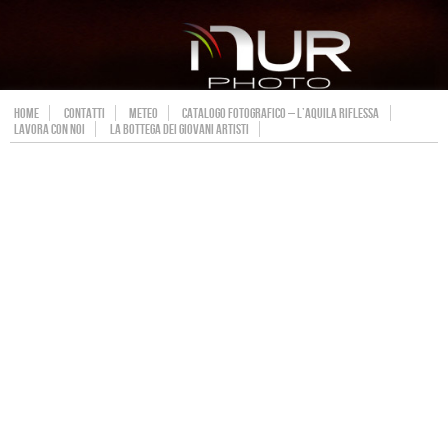
HOME
CONTATTI
METEO
CATALOGO FOTOGRAFICO – L’AQUILA RIFLESSA
LAVORA CON NOI
LA BOTTEGA DEI GIOVANI ARTISTI