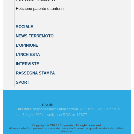
Petizione patente ottantenni
SOCIALE
NEWS TERREMOTO
L’OPINIONE
L’INCHIESTA
INTERVISTE
RASSEGNA STAMPA
SPORT
Direttore responsabile: Luisa Stifani
| Aut. Trib. L'Aquila n° 519
del 5 luglio 2004 | Iscrizione ROC nr. 17677
Copyright © 2026 L'Impronta. All right reserved.
Alcune delle foto presenti sono state prese da Internet, e quindi valutate di pubblico
dominio.