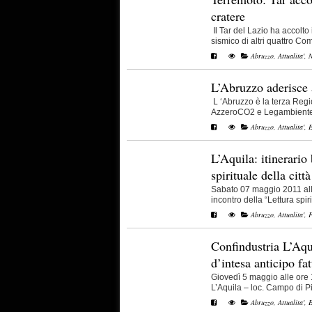
cratere
Il Tar del Lazio ha accolto 
sismico di altri quattro Comu
Abruzzo
,
Attualita'
,
N
L’Abruzzo aderisce 
L ‘Abruzzo è la terza Regi
AzzeroCO2 e Legambiente, 
Abruzzo
,
Attualita'
,
E
L’Aquila: itinerario 
spirituale della città
Sabato 07 maggio 2011 alle
incontro della “Lettura spirit
Abruzzo
,
Attualita'
,
F
Confindustria L’Aqu
d’intesa anticipo fat
Giovedì 5 maggio alle ore 
L’Aquila – loc. Campo di Pile
Abruzzo
,
Attualita'
,
E