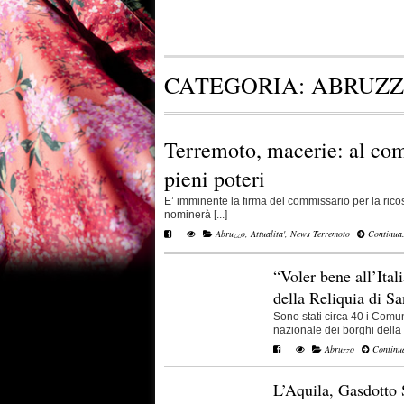
CATEGORIA:
ABRUZ
Terremoto, macerie: al co
pieni poteri
E’ imminente la firma del commissario per la rico
nominerà [...]
Abruzzo
,
Attualita'
,
News Terremoto
Continua.
“Voler bene all’Ita
della Reliquia di S
Sono stati circa 40 i Comun
nazionale dei borghi della q
Abruzzo
Continua
L’Aquila, Gasdotto