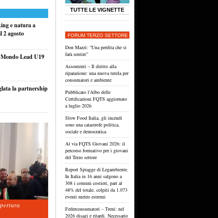
TUTTE LE VIGNETTE
king e natura a
l 2 agosto
FORUM TERZO SETTORE
Don Mazzi: “Una perdita che si
farà sentire”
el Mondo Lead U19
Assoutenti – Il diritto alla
riparazione: una nuova tutela per
consumatori e ambiente
glata la partnership
Pubblicato l’Albo delle
Certificazioni FQTS aggiornato
a luglio 2026
Slow Food Italia, gli incendi
sono una catastrofe politica,
sociale e democratica
Al via FQTS Giovani 2026: il
percorso formativo per i giovani
del Terzo settore
Report Spiagge di Legambiente.
In Italia in 16 anni salgono a
308 i comuni costieri, pari al
48% del totale, colpiti da 1.073
eventi meteo estremi
apertura
Federconsumatori – Treni: nel
2026 disagi e ritardi. Necessario