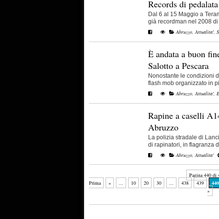
Records di pedalata 
Dal 6 al 15 Maggio a Teram
già recordman nel 2008 di P
Abruzzo
,
Attualita'
,
S
È andata a buon fine
Salotto a Pescara
Nonostante le condizioni d
flash mob organizzato in pia
Abruzzo
,
Attualita'
,
E
Rapine a caselli A1
Abruzzo
La polizia stradale di Lan
di rapinatori, in flagranza di 
Abruzzo
,
Attualita'
Pagina 440 di 
Prima
«
...
10
20
30
...
438
439
440
»