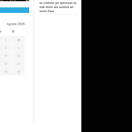
un confronto per ripristinare un
reale diritto alla mobilità nel
nostro Paese
Agosto 2026
S
D
1
2
8
9
15
16
22
23
29
30