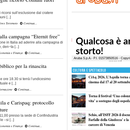
i ricorsi sull’esclusione dal cratere
ni [...]
ews Terremoto
Continua...
alla campagna “Eternit free”
one in Italia ad aderire alla campagna di
den~ta [...]
conomia e Finanza
Continua...
biblico per la rinascita
Cultura e Spettacolo
CiAq 2026, L’Aquila torna a 
 ore 18.30 si terrà l’undicesimo
cinema dal 17 al 20 settemb
uale e [...]
ormazione
Continua...
Torna il festival ‘Una colon
vita’ a sostegno degli ospeda
ila e Carispaq: protocollo
ture
Schio, all’ISFF 2026 il doc
11,00 presso la sede di Confindustria
Farfalle della Giudecca’ e l
 –si [...]
carcere di Venezia
conomia e Finanza
Continua...