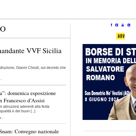
ZO
ADV
mandante VVF Sicilia
struzione, Gianni Chiodi, sul decreto che
..
lia”: domenica esposizione
an Francesco d’Assisi
i abruzzesi aderenti alla festa
ualità e del buon [...]
...
 Snam: Convegno nazionale