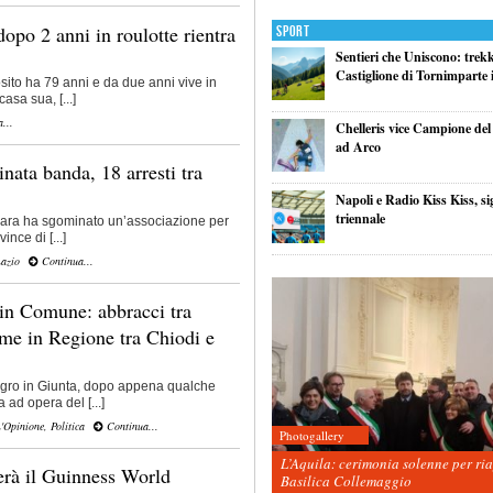
opo 2 anni in roulotte rientra
Sport
Sentieri che Uniscono: trek
Castiglione di Tornimparte i
sito ha 79 anni e da due anni vive in
casa sua, [...]
...
Chelleris vice Campione d
ad Arco
nata banda, 18 arresti tra
Napoli e Radio Kiss Kiss, si
triennale
ara ha sgominato un’associazione per
ince di [...]
azio
Continua...
 in Comune: abbracci tra
me in Regione tra Chiodi e
tegro in Giunta, dopo appena qualche
 ad opera del [...]
'Opinione
,
Politica
Continua...
Photogallery
L’Aquila: cerimonia solenne per ri
terà il Guinness World
Basilica Collemaggio