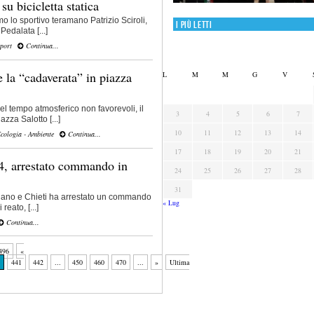
su bicicletta statica
o lo sportivo teramano Patrizio Sciroli,
I più letti
edalata [...]
port
Continua...
 la “cadaverata” in piazza
L
M
M
G
V
el tempo atmosferico non favorevoli, il
3
4
5
6
7
zza Salotto [...]
10
11
12
13
14
cologia - Ambiente
Continua...
17
18
19
20
21
4, arrestato commando in
24
25
26
27
28
31
ciano e Chieti ha arrestato un commando
« Lug
reato, [...]
Continua...
496
«
441
442
...
450
460
470
...
»
Ultima