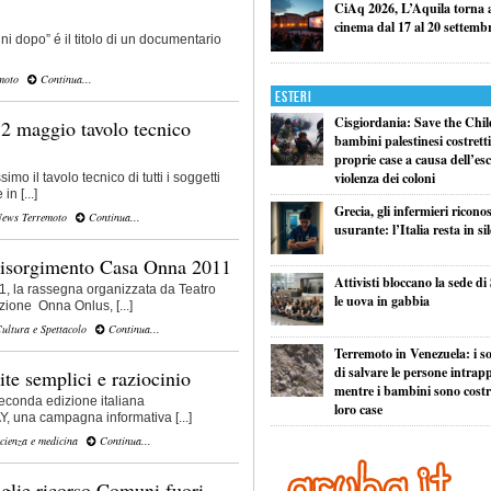
CiAq 2026, L’Aquila torna a 
cinema dal 17 al 20 settemb
i dopo” é il titolo di un documentario
moto
Continua...
Esteri
Cisgiordania: Save the Child
12 maggio tavolo tecnico
bambini palestinesi costretti 
proprie case a causa dell’esc
violenza dei coloni
mo il tavolo tecnico di tutti i soggetti
in [...]
Grecia, gli infermieri ricono
ews Terremoto
Continua...
usurante: l’Italia resta in si
 risorgimento Casa Onna 2011
Attivisti bloccano la sede di
 la rassegna organizzata da Teatro
le uova in gabbia
zione Onna Onlus, [...]
ultura e Spettacolo
Continua...
Terremoto in Venezuela: i so
di salvare le persone intrapp
te semplici e raziocinio
mentre i bambini sono costret
 seconda edizione italiana
loro case
na campagna informativa [...]
cienza e medicina
Continua...
glie ricorso Comuni fuori