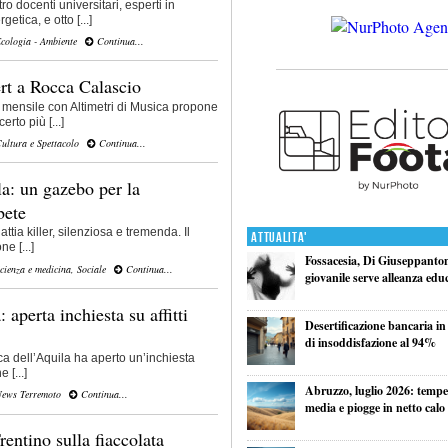
 docenti universitari, esperti in
tica, e otto [...]
cologia - Ambiente
Continua...
rt a Rocca Calascio
mensile con Altimetri di Musica propone
rto più [...]
ultura e Spettacolo
Continua...
a: un gazebo per la
bete
attia killer, silenziosa e tremenda. Il
Attualita'
e [...]
Fossacesia, Di Giuseppantoni
cienza e medicina
,
Sociale
Continua...
giovanile serve alleanza edu
 aperta inchiesta su affitti
Desertificazione bancaria in
di insoddisfazione al 94%
a dell’Aquila ha aperto un’inchiesta
e [...]
Abruzzo, luglio 2026: tempe
ews Terremoto
Continua...
media e piogge in netto calo
entino sulla fiaccolata