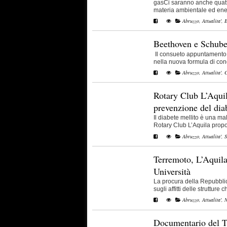
gasCi saranno anche quattro
materia ambientale ed energe
Abruzzo
,
Attualita'
,
E
Beethoven e Schube
Il consueto appuntamento 
nella nuova formula di conce
Abruzzo
,
Attualita'
,
C
Rotary Club L’Aquil
prevenzione del dia
Il diabete mellito è una mal
Rotary Club L’Aquila propon
Abruzzo
,
Attualita'
,
S
Terremoto, L’Aquila:
Università
La procura della Repubblic
sugli affitti delle strutture ch
Abruzzo
,
Attualita'
,
N
Documentario del Tr