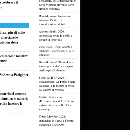
Fossacesia, Di Giuseppantonio:
celebrare il
per la violenza giovanile serve
re
alleanza educativa
Desertificazione bancaria in
Abruzzo: l’indice di
insoddisfazione al 94%
Abruzzo, luglio 2026:
ren, più di mille
temperature sopra la media e
a lasciare le
piogge in netto calo
alation della
CiAq 2026, L’Aquila torna a
celebrare il cinema dal 17 al 20
settembre
sciuti come mestiere
lenzio
Torna il festival ‘Una colonna
sonora per la vita’ a sostegno
degli ospedali abruzzesi
 Sodexo a Parigi per
Schio, all’ISFF 2026 il
documentario ‘Le Farfalle della
Giudecca’ e la mostra di moda
dal carcere di Venezia
ccorritori cercano
Epatiti, Italia vicina
olate tra le macerie
all’eliminazione dell’HCV ma
ti a lasciare le
restano criticità su B, Delta e
screening
Trento Live Fest 2026,
annunciata la lineup e l’evento
inaugurale RANDOM