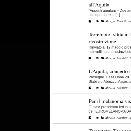
all’Aquila
“Appunti aquilani – Due ann
che ripercorre la [...]
Abruzzo
,
News Terre
Terremoto: slitta a 
ricostruzione
Rinviato al 12 maggio prossi
coinvolti nella ricostruzione 
Abruzzo
,
Attualita'
,
N
L’Aquila, concerto
Prosegue Casa Onna 2011,
Stabile d’Abruzzo, Associa
Abruzzo
,
Attualita'
,
C
Per il melanoma visi
E’ stata presentata ieri la
dell’EUROMELANOMA DAY, u
Abruzzo
,
Attualita'
,
S
Terremoto: Tar acco