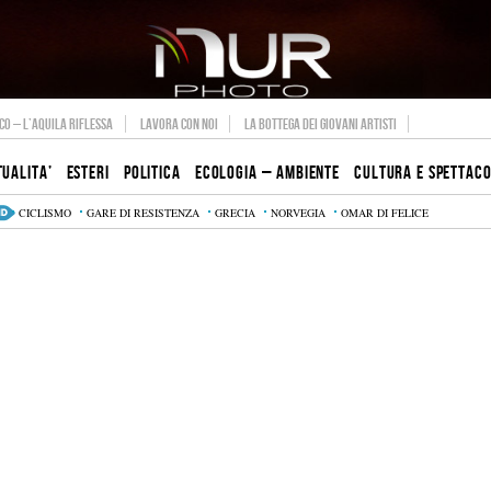
O – L’AQUILA RIFLESSA
LAVORA CON NOI
LA BOTTEGA DEI GIOVANI ARTISTI
TUALITA’
ESTERI
POLITICA
ECOLOGIA – AMBIENTE
CULTURA E SPETTAC
CICLISMO
GARE DI RESISTENZA
GRECIA
NORVEGIA
OMAR DI FELICE