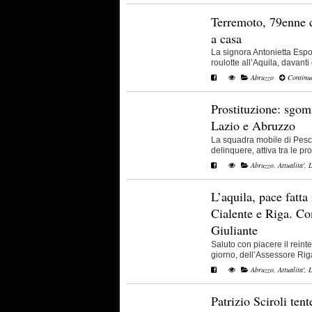
Terremoto, 79enne d
a casa
La signora Antonietta Espo
roulotte all’Aquila, davanti 
Abruzzo
Continua
Prostituzione: sgomi
Lazio e Abruzzo
La squadra mobile di Pesc
delinquere, attiva tra le prov
Abruzzo
,
Attualita'
,
L
L’aquila, pace fatta
Cialente e Riga. Co
Giuliante
Saluto con piacere il rein
giorno, dell’Assessore Riga
Abruzzo
,
Attualita'
,
L
Patrizio Sciroli ten