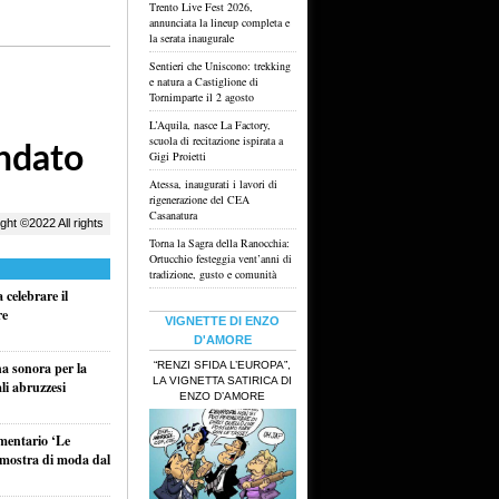
Trento Live Fest 2026,
annunciata la lineup completa e
la serata inaugurale
Sentieri che Uniscono: trekking
e natura a Castiglione di
Tornimparte il 2 agosto
L’Aquila, nasce La Factory,
scuola di recitazione ispirata a
Gigi Proietti
Atessa, inaugurati i lavori di
rigenerazione del CEA
Casanatura
Torna la Sagra della Ranocchia:
Ortucchio festeggia vent’anni di
tradizione, gusto e comunità
celebrare il
re
VIGNETTE DI ENZO
D'AMORE
“RENZI SFIDA L’EUROPA”,
na sonora per la
LA VIGNETTA SATIRICA DI
li abruzzesi
ENZO D’AMORE
umentario ‘Le
a mostra di moda dal