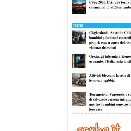
CiAq 2026, L’Aquila torna a 
cinema dal 17 al 20 settemb
Esteri
Cisgiordania: Save the Child
bambini palestinesi costretti 
proprie case a causa dell’esc
violenza dei coloni
Grecia, gli infermieri ricono
usurante: l’Italia resta in si
Attivisti bloccano la sede di
le uova in gabbia
Terremoto in Venezuela: i so
di salvare le persone intrapp
mentre i bambini sono costret
loro case