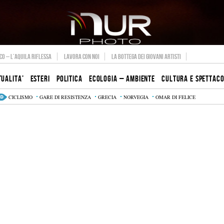
O – L’AQUILA RIFLESSA
LAVORA CON NOI
LA BOTTEGA DEI GIOVANI ARTISTI
TUALITA’
ESTERI
POLITICA
ECOLOGIA – AMBIENTE
CULTURA E SPETTAC
CICLISMO
GARE DI RESISTENZA
GRECIA
NORVEGIA
OMAR DI FELICE