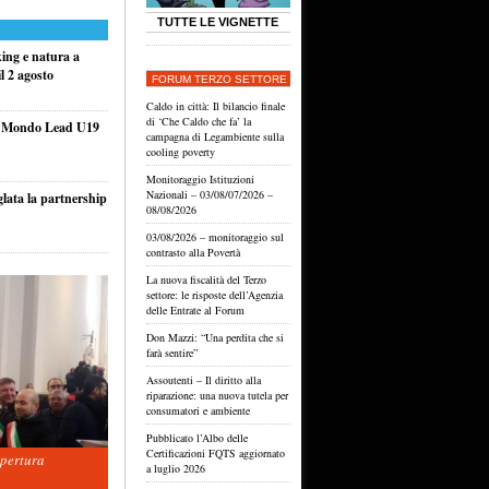
TUTTE LE VIGNETTE
king e natura a
l 2 agosto
FORUM TERZO SETTORE
Caldo in città: Il bilancio finale
di ‘Che Caldo che fa’ la
el Mondo Lead U19
campagna di Legambiente sulla
cooling poverty
Monitoraggio Istituzioni
Nazionali – 03/08/07/2026 –
glata la partnership
08/08/2026
03/08/2026 – monitoraggio sul
contrasto alla Povertà
La nuova fiscalità del Terzo
settore: le risposte dell’Agenzia
delle Entrate al Forum
Don Mazzi: “Una perdita che si
farà sentire”
Assoutenti – Il diritto alla
riparazione: una nuova tutela per
consumatori e ambiente
Pubblicato l’Albo delle
Certificazioni FQTS aggiornato
apertura
a luglio 2026