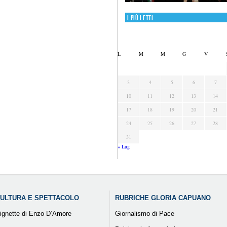
I più letti
L
M
M
G
V
3
4
5
6
7
10
11
12
13
14
17
18
19
20
21
24
25
26
27
28
31
« Lug
ULTURA E SPETTACOLO
RUBRICHE GLORIA CAPUANO
ignette di Enzo D’Amore
Giornalismo di Pace