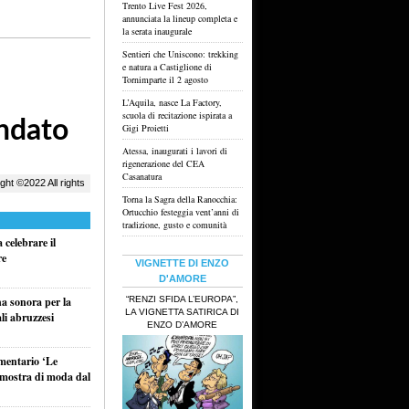
Trento Live Fest 2026,
annunciata la lineup completa e
la serata inaugurale
Sentieri che Uniscono: trekking
e natura a Castiglione di
Tornimparte il 2 agosto
L’Aquila, nasce La Factory,
scuola di recitazione ispirata a
Gigi Proietti
Atessa, inaugurati i lavori di
rigenerazione del CEA
Casanatura
Torna la Sagra della Ranocchia:
Ortucchio festeggia vent’anni di
tradizione, gusto e comunità
celebrare il
re
VIGNETTE DI ENZO
D'AMORE
“RENZI SFIDA L’EUROPA”,
na sonora per la
LA VIGNETTA SATIRICA DI
li abruzzesi
ENZO D’AMORE
umentario ‘Le
a mostra di moda dal