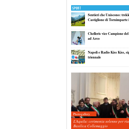
Sport
Sentieri che Uniscono: trek
Castiglione di Tornimparte i
Chelleris vice Campione d
ad Arco
Napoli e Radio Kiss Kiss, si
triennale
Photogallery
L’Aquila: cerimonia solenne per ri
Basilica Collemaggio