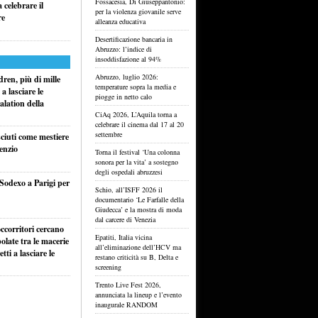
Fossacesia, Di Giuseppantonio:
celebrare il
per la violenza giovanile serve
re
alleanza educativa
Desertificazione bancaria in
Abruzzo: l’indice di
insoddisfazione al 94%
Abruzzo, luglio 2026:
ren, più di mille
temperature sopra la media e
a lasciare le
piogge in netto calo
alation della
CiAq 2026, L’Aquila torna a
celebrare il cinema dal 17 al 20
settembre
sciuti come mestiere
lenzio
Torna il festival ‘Una colonna
sonora per la vita’ a sostegno
degli ospedali abruzzesi
 Sodexo a Parigi per
Schio, all’ISFF 2026 il
documentario ‘Le Farfalle della
Giudecca’ e la mostra di moda
dal carcere di Venezia
ccorritori cercano
Epatiti, Italia vicina
olate tra le macerie
all’eliminazione dell’HCV ma
ti a lasciare le
restano criticità su B, Delta e
screening
Trento Live Fest 2026,
annunciata la lineup e l’evento
inaugurale RANDOM