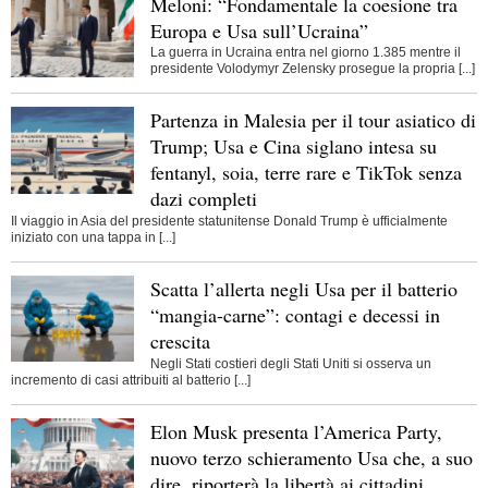
Meloni: “Fondamentale la coesione tra
Europa e Usa sull’Ucraina”
La guerra in Ucraina entra nel giorno 1.385 mentre il
presidente Volodymyr Zelensky prosegue la propria [...]
Partenza in Malesia per il tour asiatico di
Trump; Usa e Cina siglano intesa su
fentanyl, soia, terre rare e TikTok senza
dazi completi
Il viaggio in Asia del presidente statunitense Donald Trump è ufficialmente
iniziato con una tappa in [...]
Scatta l’allerta negli Usa per il batterio
“mangia-carne”: contagi e decessi in
crescita
Negli Stati costieri degli Stati Uniti si osserva un
incremento di casi attribuiti al batterio [...]
Elon Musk presenta l’America Party,
nuovo terzo schieramento Usa che, a suo
dire, riporterà la libertà ai cittadini