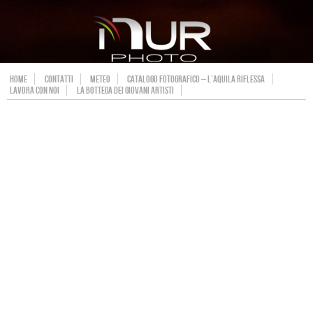
HOME
CONTATTI
METEO
CATALOGO FOTOGRAFICO – L’AQUILA RIFLESSA
LAVORA CON NOI
LA BOTTEGA DEI GIOVANI ARTISTI