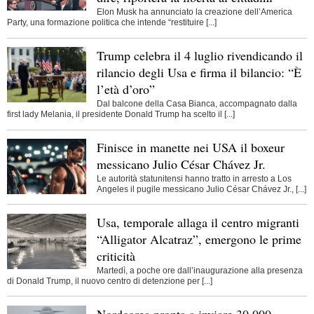
Elon Musk ha annunciato la creazione dell’America
Party, una formazione politica che intende “restituire [...]
Trump celebra il 4 luglio rivendicando il
rilancio degli Usa e firma il bilancio: “È
l’età d’oro”
Dal balcone della Casa Bianca, accompagnato dalla
first lady Melania, il presidente Donald Trump ha scelto il [...]
Finisce in manette nei USA il boxeur
messicano Julio César Chávez Jr.
Le autorità statunitensi hanno tratto in arresto a Los
Angeles il pugile messicano Julio César Chávez Jr., [...]
Usa, temporale allaga il centro migranti
“Alligator Alcatraz”, emergono le prime
criticità
Martedì, a poche ore dall’inaugurazione alla presenza
di Donald Trump, il nuovo centro di detenzione per [...]
Nordcorea pronta a inviare 30.000