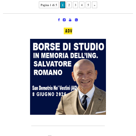
Pagina 1 di 5
1
2
3
4
5
»
ADV