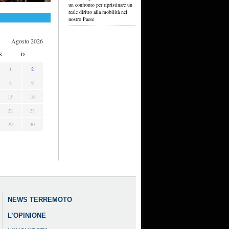
un confronto per ripristinare un
reale diritto alla mobilità nel
nostro Paese
Agosto 2026
S
D
1
2
8
9
15
16
22
23
29
30
NEWS TERREMOTO
L’OPINIONE