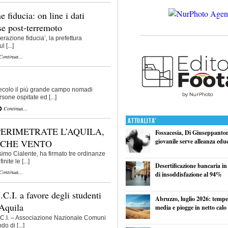
 fiducia: on line i dati
se post-terremoto
erazione fiducia’, la prefettura
 [...]
ontinua...
secolo il più grande campo nomadi
sone ospitate ed [...]
Continua...
Attualita'
PERIMETRATE L’AQUILA,
Fossacesia, Di Giuseppantoni
giovanile serve alleanza edu
SCHE VENTO
simo Cialente, ha firmato tre ordinanze
nite le [...]
Desertificazione bancaria in
ontinua...
di insoddisfazione al 94%
C.I. a favore degli studenti
Abruzzo, luglio 2026: tempe
’Aquila
media e piogge in netto calo
N.C.I. – Associazione Nazionale Comuni
o di [...]