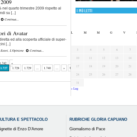
l 2009
2% nel quarto trimestre 2009 rispetto al
I più letti
di su [...]
Continua...
lori di Avatar
L
M
M
G
V
retta ed alla scoperta ufficiale di super-
i [...]
3
4
5
6
7
,
Esteri
,
L'Opinione
Continua...
10
11
12
13
14
1.742
«
17
18
19
20
21
1.727
1.728
1.729
...
1.740
...
»
Ultima
24
25
26
27
28
31
« Lug
ULTURA E SPETTACOLO
RUBRICHE GLORIA CAPUANO
ignette di Enzo D’Amore
Giornalismo di Pace