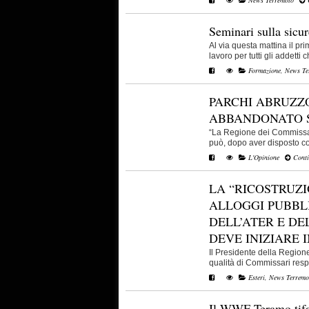
Seminari sulla sicur
Al via questa mattina il pr
lavoro per tutti gli addetti 
Formazione
,
News Te
PARCHI ABRUZZO
ABBANDONATO 
“La Regione dei Commissaria
può, dopo aver disposto co
L'Opinione
Conti
LA “RICOSTRUZ
ALLOGGI PUBBLI
DELL’ATER E D
DEVE INIZIARE
Il Presidente della Regione
qualità di Commissari respon
Esteri
,
News Terremo
Il WWF Teramo tifa