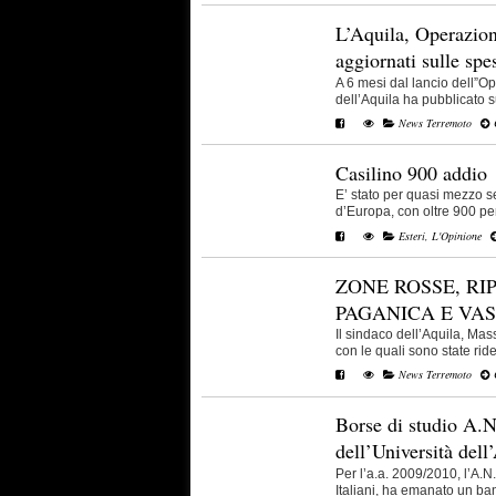
L’Aquila, Operazione
aggiornati sulle spe
A 6 mesi dal lancio dell”Op
dell’Aquila ha pubblicato sul
News Terremoto
C
Casilino 900 addio
E’ stato per quasi mezzo 
d’Europa, con oltre 900 per
Esteri
,
L'Opinione
ZONE ROSSE, RI
PAGANICA E VA
Il sindaco dell’Aquila, Mas
con le quali sono state ridefi
News Terremoto
C
Borse di studio A.N.
dell’Università dell
Per l’a.a. 2009/2010, l’A.
Italiani, ha emanato un band