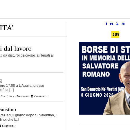
ITA’
ADV
i dal lavoro
 da disturbi psico-sociali legati al
q
 ore 17.00 a L’Aquila, presso
à la [...]
,
Esteri
,
News Terremoto
Continua...
Faustino
re) ieri, il giorno dopo S. Valentino, il
no, che [...]
Continua...