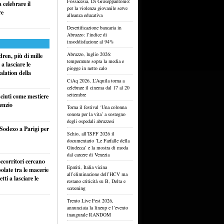
Fossacesia, Di Giuseppantonio:
celebrare il
per la violenza giovanile serve
re
alleanza educativa
Desertificazione bancaria in
Abruzzo: l’indice di
insoddisfazione al 94%
Abruzzo, luglio 2026:
ren, più di mille
temperature sopra la media e
a lasciare le
piogge in netto calo
alation della
CiAq 2026, L’Aquila torna a
celebrare il cinema dal 17 al 20
settembre
sciuti come mestiere
lenzio
Torna il festival ‘Una colonna
sonora per la vita’ a sostegno
degli ospedali abruzzesi
 Sodexo a Parigi per
Schio, all’ISFF 2026 il
documentario ‘Le Farfalle della
Giudecca’ e la mostra di moda
dal carcere di Venezia
ccorritori cercano
Epatiti, Italia vicina
olate tra le macerie
all’eliminazione dell’HCV ma
ti a lasciare le
restano criticità su B, Delta e
screening
Trento Live Fest 2026,
annunciata la lineup e l’evento
inaugurale RANDOM