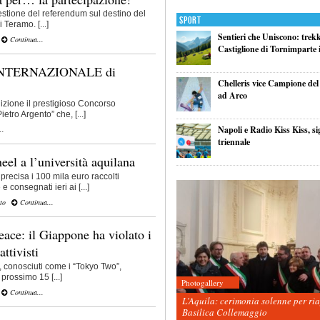
estione del referendum sul destino del
Sport
Teramo. [...]
Sentieri che Uniscono: trek
Continua...
Castiglione di Tornimparte i
NTERNAZIONALE di
Chelleris vice Campione d
ad Arco
izione il prestigioso Concorso
etro Argento” che, [...]
Napoli e Radio Kiss Kiss, si
..
triennale
eel a l’università aquilana
recisa i 100 mila euro raccolti
 consegnati ieri ai [...]
to
Continua...
ce: il Giappone ha violato i
attivisti
, conosciuti come i “Tokyo Two”,
 prossimo 15 [...]
Photogallery
Continua...
L’Aquila: cerimonia solenne per ri
Basilica Collemaggio