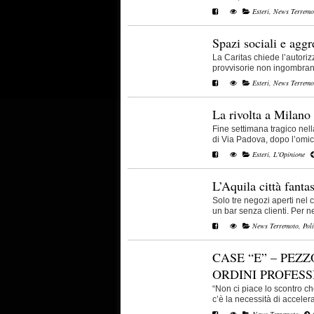
Esteri
,
News Terremo
Spazi sociali e aggr
La Caritas chiede l’autoriz
provvisorie non ingombranti,
Esteri
,
News Terremo
La rivolta a Milano e
Fine settimana tragico nella
di Via Padova, dopo l’omicid
Esteri
,
L'Opinione
L’Aquila città fanta
Solo tre negozi aperti nel 
un bar senza clienti. Per neg
News Terremoto
,
Poli
CASE “E” – PEZ
ORDINI PROFESS
“Non ci piace lo scontro c
c’è la necessità di accelerar
News Terremoto
C