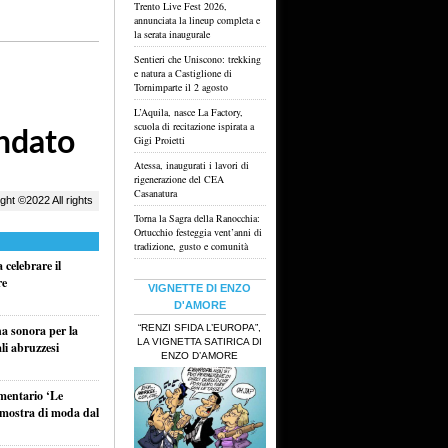
Trento Live Fest 2026,
annunciata la lineup completa e
la serata inaugurale
Sentieri che Uniscono: trekking
e natura a Castiglione di
Tornimparte il 2 agosto
L’Aquila, nasce La Factory,
scuola di recitazione ispirata a
Gigi Proietti
Atessa, inaugurati i lavori di
rigenerazione del CEA
Casanatura
Torna la Sagra della Ranocchia:
Ortucchio festeggia vent’anni di
tradizione, gusto e comunità
celebrare il
re
VIGNETTE DI ENZO
D'AMORE
“RENZI SFIDA L’EUROPA”,
na sonora per la
LA VIGNETTA SATIRICA DI
li abruzzesi
ENZO D’AMORE
umentario ‘Le
a mostra di moda dal