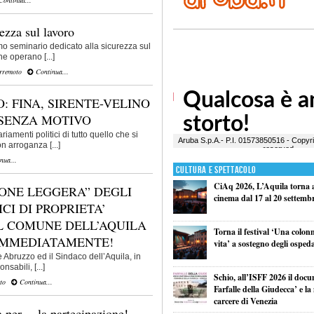
ezza sul lavoro
imo seminario dedicato alla sicurezza sul
che operano [...]
rremoto
Continua...
: FINA, SIRENTE-VELINO
SENZA MOTIVO
menti politici di tutto quello che si
n arroganza [...]
nua...
Cultura e Spettacolo
CiAq 2026, L’Aquila torna a 
IONE LEGGERA” DEGLI
cinema dal 17 al 20 settemb
CI DI PROPRIETA’
EL COMUNE DELL’AQUILA
Torna il festival ‘Una colon
 IMMEDIATAMENTE!
vita’ a sostegno degli ospeda
 Abruzzo ed il Sindaco dell’Aquila, in
sabili, [...]
Schio, all’ISFF 2026 il doc
to
Continua...
Farfalle della Giudecca’ e l
carcere di Venezia
 per… la partecipazione!