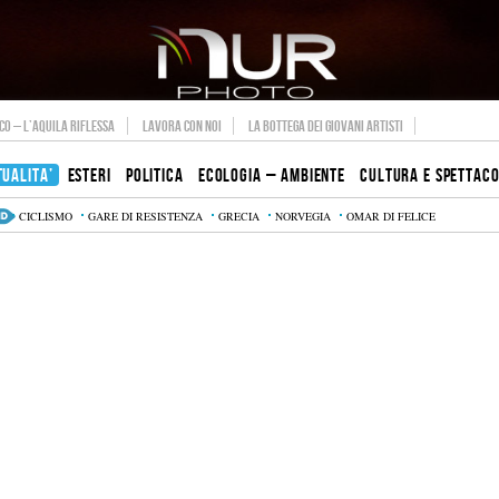
O – L’AQUILA RIFLESSA
LAVORA CON NOI
LA BOTTEGA DEI GIOVANI ARTISTI
TUALITA’
ESTERI
POLITICA
ECOLOGIA – AMBIENTE
CULTURA E SPETTAC
CICLISMO
GARE DI RESISTENZA
GRECIA
NORVEGIA
OMAR DI FELICE