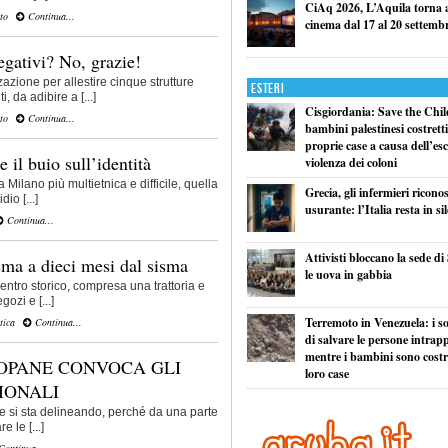
CiAq 2026, L’Aquila torna a 
to
Continua...
cinema dal 17 al 20 settemb
egativi? No, grazie!
zazione per allestire cinque strutture
Esteri
 da adibire a [...]
Cisgiordania: Save the Child
to
Continua...
bambini palestinesi costretti 
proprie case a causa dell’esc
 il buio sull’identità
violenza dei coloni
 Milano più multietnica e difficile, quella
Grecia, gli infermieri ricono
io [...]
usurante: l’Italia resta in si
Continua...
Attivisti bloccano la sede di
sma a dieci mesi dal sisma
le uova in gabbia
centro storico, compresa una trattoria e
ozi e [...]
Terremoto in Venezuela: i so
tica
Continua...
di salvare le persone intrapp
mentre i bambini sono costret
ZOPANE CONVOCA GLI
loro case
IONALI
he si sta delineando, perché da una parte
e le [...]
ontinua...