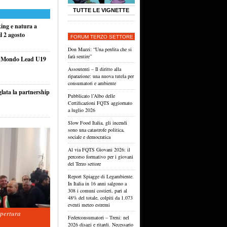
TUTTE LE VIGNETTE
king e natura a
l 2 agosto
FORUM TERZO SETTORE
Don Mazzi: “Una perdita che si
farà sentire”
el Mondo Lead U19
Assoutenti – Il diritto alla
riparazione: una nuova tutela per
consumatori e ambiente
glata la partnership
Pubblicato l’Albo delle
Certificazioni FQTS aggiornato
a luglio 2026
Slow Food Italia, gli incendi
sono una catastrofe politica,
sociale e democratica
Al via FQTS Giovani 2026: il
percorso formativo per i giovani
del Terzo settore
Report Spiagge di Legambiente.
In Italia in 16 anni salgono a
308 i comuni costieri, pari al
48% del totale, colpiti da 1.073
eventi meteo estremi
apertura
Federconsumatori – Treni: nel
2026 disagi e ritardi. Necessario