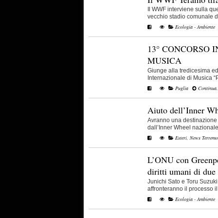
Il WWF interviene sulla qu
vecchio stadio comunale di 
Ecologia - Ambiente
13° CONCORSO I
MUSICA
Giunge alla tredicesima ed
Internazionale di Musica “Pi
Puglia
Continua.
Aiuto dell’Inner Wh
Avranno una destinazione p
dall’Inner Wheel nazionale e
Esteri
,
News Terremo
L’ONU con Greenpea
diritti umani di due 
Junichi Sato e Toru Suzuki
affronteranno il processo il
Ecologia - Ambiente