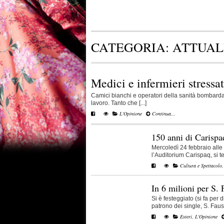
CATEGORIA:
ATTUAL
Medici e infermieri stressat
Camici bianchi e operatori della sanità bombardati
lavoro. Tanto che [...]
L'Opinione
Continua...
150 anni di Carispa
Mercoledì 24 febbraio alle
l’Auditorium Carispaq, si terr
Cultura e Spettacolo
In 6 milioni per S. 
Si è festeggiato (si fa per di
patrono dei single, S. Fausti
Esteri
,
L'Opinione