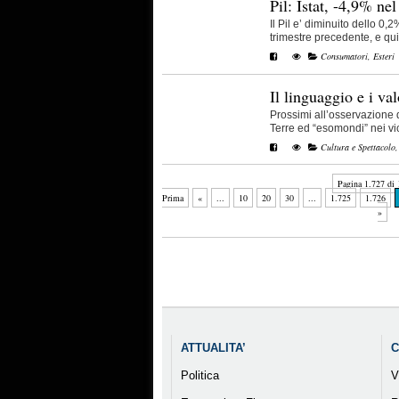
Pil: Istat, -4,9% ne
Il Pil e’ diminuito dello 0,
trimestre precedente, e quin
Consumatori
,
Esteri
Il linguaggio e i va
Prossimi all’osservazione di
Terre ed “esomondi” nei vicin
Cultura e Spettacolo
Pagina 1.727 di 
Prima
«
...
10
20
30
...
1.725
1.726
»
ATTUALITA’
C
Politica
V