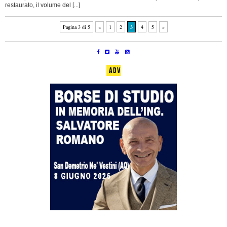
restaurato, il volume del [...]
Pagina 3 di 5
«
1
2
3
4
5
»
ADV