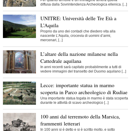
Per quanto terribile è un’immagine tenera quella
diffusa dalla Sovrintendenza Archeologica ellenica. [...]
UNITRE: Università delle Tre Età a
L’Aquila
Proprio da uno dei contadi che diedero vita alla
nascente L’Aquila, crocevia di uomini d’armi,
mercenari, [...]
L’altare della nazione milanese nella
Cattedrale aquilana
In anni recenti sarà capitato probabilmente a tutti di
vedere immagini del transetto del Duomo aquilano [...]
Lecce: importante statua in marmo
scoperta in Parco archeologico di Rudiae
Una importante statua togata in marmo è stata scoperta
durante le attività di scavo archeologico [...]
100 anni dal terremoto della Marsica,
frammenti letterari
In 100 anni si è detto e si è scritto molto, e sotto