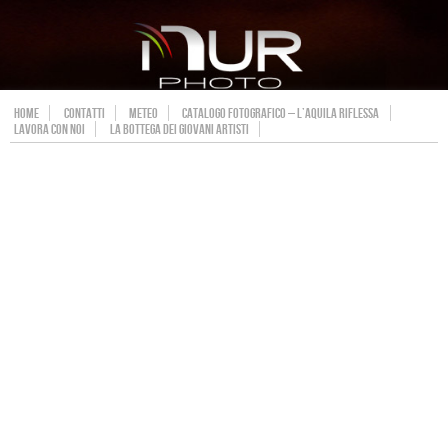
HOME
CONTATTI
METEO
CATALOGO FOTOGRAFICO – L’AQUILA RIFLESSA
LAVORA CON NOI
LA BOTTEGA DEI GIOVANI ARTISTI