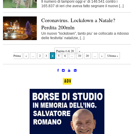
Il numero di tamponi oggi e’ di 146.541 contro i
165.837 di ieri che aveva fatto segnare il nuovo [...]
Coronavirus. Lockdown a Natale?
Perdita 200mln
Un nuovo “lockdown”, tanto piu’ se collocato a ridosso
delle festivita’ natalizie, [...]
Pagina 4 di 20
«
Prima
«
...
2
3
4
5
6
...
10
20
...
»
Ultima »
ADV