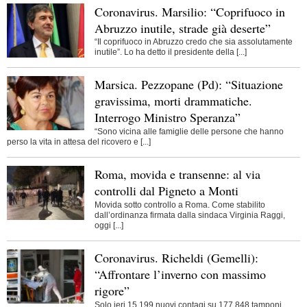
Coronavirus. Marsilio: “Coprifuoco in
Abruzzo inutile, strade già deserte”
“Il coprifuoco in Abruzzo credo che sia assolutamente
inutile”. Lo ha detto il presidente della [...]
Marsica. Pezzopane (Pd): “Situazione
gravissima, morti drammatiche.
Interrogo Ministro Speranza”
“Sono vicina alle famiglie delle persone che hanno
perso la vita in attesa del ricovero e [...]
Roma, movida e transenne: al via
controlli dal Pigneto a Monti
Movida sotto controllo a Roma. Come stabilito
dall’ordinanza firmata dalla sindaca Virginia Raggi,
oggi [...]
Coronavirus. Richeldi (Gemelli):
“Affrontare l’inverno con massimo
rigore”
Solo ieri 15.199 nuovi contagi su 177.848 tamponi