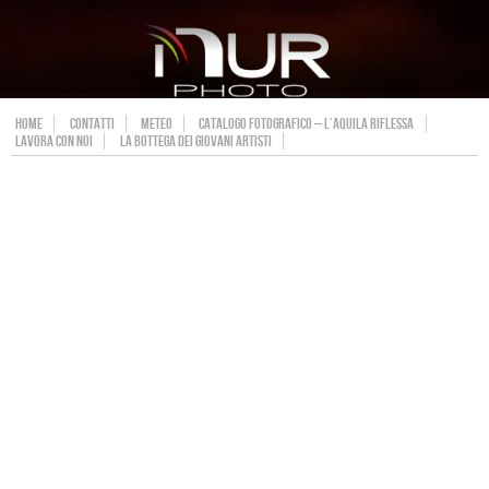
HOME
CONTATTI
METEO
CATALOGO FOTOGRAFICO – L’AQUILA RIFLESSA
LAVORA CON NOI
LA BOTTEGA DEI GIOVANI ARTISTI