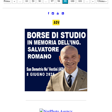
Prima
«
...
10
20
30
...
97
98
99
100
101
...
»
Ultima »
ADV