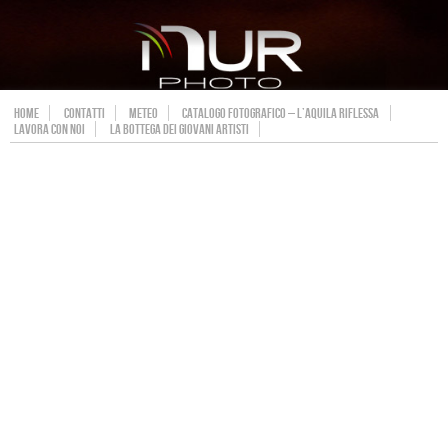
HOME
CONTATTI
METEO
CATALOGO FOTOGRAFICO – L’AQUILA RIFLESSA
LAVORA CON NOI
LA BOTTEGA DEI GIOVANI ARTISTI