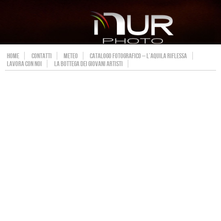
HOME
CONTATTI
METEO
CATALOGO FOTOGRAFICO – L’AQUILA RIFLESSA
LAVORA CON NOI
LA BOTTEGA DEI GIOVANI ARTISTI