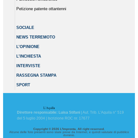
Petizione patente ottantenni
SOCIALE
NEWS TERREMOTO
L’OPINIONE
L’INCHIESTA
INTERVISTE
RASSEGNA STAMPA
SPORT
Direttore responsabile: Luisa Stifani
| Aut. Trib. L'Aquila n° 519
del 5 luglio 2004 | Iscrizione ROC nr. 17677
Copyright © 2026 L'Impronta. All right reserved.
Alcune delle foto presenti sono state prese da Internet, e quindi valutate di pubblico
dominio.